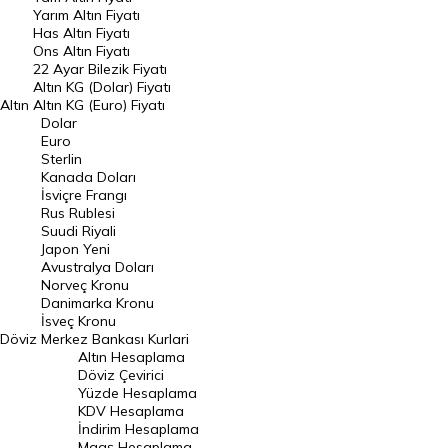
Yarım Altın Fiyatı
DÖVİZ
Has Altın Fiyatı
Ons Altın Fiyatı
Döviz Kuru
22 Ayar Bilezik Fiyatı
Dolar Kuru
Altın KG (Dolar) Fiyatı
Altın
Altın KG (Euro) Fiyatı
Euro Kuru
Dolar
Euro
Pound Kuru
Sterlin
Kanada Doları
Frank Kuru
İsviçre Frangı
Riyal Kuru
Rus Rublesi
Suudi Riyali
Avustralya Doları
Japon Yeni
Avustralya Doları
Danimarka Kronu Kuru
Norveç Kronu
Danimarka Kronu
Kanada Doları Kuru
İsveç Kronu
Döviz
Merkez Bankası Kurlari
Norveç Kronu Kuru
Altın Hesaplama
İsveç Kronu Kuru
Döviz Çevirici
Yüzde Hesaplama
Japon Yeni Kuru
KDV Hesaplama
İndirim Hesaplama
Serbest Piyasa Döviz Kurları
Maaş Hesaplama