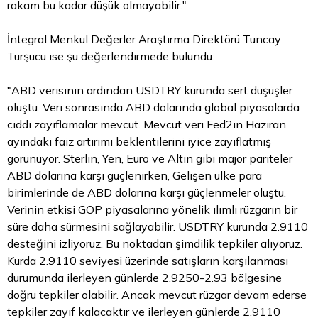
rakam bu kadar düşük olmayabilir."
İntegral Menkul Değerler Araştırma Direktörü Tuncay
Turşucu ise şu değerlendirmede bulundu:
"ABD verisinin ardından USDTRY kurunda sert düşüşler
oluştu. Veri sonrasında ABD dolarında global piyasalarda
ciddi zayıflamalar mevcut. Mevcut veri Fed2in Haziran
ayındaki faiz artırımı beklentilerini iyice zayıflatmış
görünüyor. Sterlin, Yen, Euro ve
Altın
gibi majör pariteler
ABD dolarına karşı güçlenirken, Gelişen ülke para
birimlerinde de ABD dolarına karşı güçlenmeler oluştu.
Verinin etkisi GOP piyasalarına yönelik ılımlı rüzgarın bir
süre daha sürmesini sağlayabilir. USDTRY kurunda 2.9110
desteğini izliyoruz. Bu noktadan şimdilik tepkiler alıyoruz.
Kurda 2.9110 seviyesi üzerinde satışların karşılanması
durumunda ilerleyen günlerde 2.9250-2.93 bölgesine
doğru tepkiler olabilir. Ancak mevcut rüzgar devam ederse
tepkiler zayıf kalacaktır ve ilerleyen günlerde 2.9110