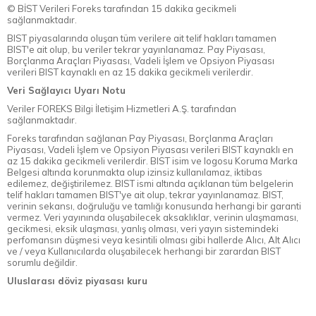
© BİST Verileri Foreks tarafından 15 dakika gecikmeli
sağlanmaktadır.
BIST piyasalarında oluşan tüm verilere ait telif hakları tamamen
BIST'e ait olup, bu veriler tekrar yayınlanamaz. Pay Piyasası,
Borçlanma Araçları Piyasası, Vadeli İşlem ve Opsiyon Piyasası
verileri BIST kaynaklı en az 15 dakika gecikmeli verilerdir.
Veri Sağlayıcı Uyarı Notu
Veriler FOREKS Bilgi İletişim Hizmetleri A.Ş. tarafından
sağlanmaktadır.
Foreks tarafından sağlanan Pay Piyasası, Borçlanma Araçları
Piyasası, Vadeli İşlem ve Opsiyon Piyasası verileri BIST kaynaklı en
az 15 dakika gecikmeli verilerdir. BIST isim ve logosu Koruma Marka
Belgesi altında korunmakta olup izinsiz kullanılamaz, iktibas
edilemez, değiştirilemez. BIST ismi altında açıklanan tüm belgelerin
telif hakları tamamen BIST'ye ait olup, tekrar yayınlanamaz. BIST,
verinin sekansı, doğruluğu ve tamlığı konusunda herhangi bir garanti
vermez. Veri yayınında oluşabilecek aksaklıklar, verinin ulaşmaması,
gecikmesi, eksik ulaşması, yanlış olması, veri yayın sistemindeki
perfomansın düşmesi veya kesintili olması gibi hallerde Alıcı, Alt Alıcı
ve / veya Kullanıcılarda oluşabilecek herhangi bir zarardan BIST
sorumlu değildir.
Uluslarası döviz piyasası kuru