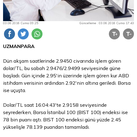
03.06.2016 Cuma 09:25
Güncelleme : 03.06.2016 Cuma 17:43
UZMANPARA
Dün akşam saatlerinde 2.9450 civarında işlem gören
dolar/TL, bu sabah 2.9476/2.9499 seviyesinde güne
başladı. Gün içinde 2.95'in üzerinde işlem gören kur ABD
istihdam verisinin ardından 2.92'nin altına geriledi.
Borsa
ise uçuşta.
Dolar/TL saat 16:04:43'te 2.9158 seviyesinde
seyrederken,
Borsa İstanbul
100 (BIST 100) endeksi ise
78 bin puanı aştı. BIST 100 endeksi günü yüzde 2.45
yükselişle 78.139 puandan tamamladı.