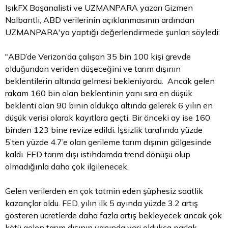
IşıkFX Başanalisti ve UZMANPARA yazarı Gizmen
Nalbantlı, ABD verilerinin açıklanmasının ardından
UZMANPARA'ya yaptığı değerlendirmede şunları söyledi:
"ABD’de Verizon’da çalışan 35 bin 100 kişi grevde
olduğundan veriden düşeceğini ve tarım dışının
beklentilerin altında gelmesi bekleniyordu. Ancak gelen
rakam 160 bin olan beklentinin yanı sıra en düşük
beklenti olan 90 binin oldukça altında gelerek 6 yılın en
düşük verisi olarak kayıtlara geçti. Bir önceki ay ise 160
binden 123 bine revize edildi. İşsizlik tarafında yüzde
5’ten yüzde 4.7’e olan gerileme tarım dışının gölgesinde
kaldı. FED tarım dışı istihdamda trend dönüşü olup
olmadığınla daha çok ilgilenecek.
Gelen verilerden en çok tatmin eden şüphesiz saatlik
kazançlar oldu. FED, yılın ilk 5 ayında yüzde 3.2 artış
gösteren ücretlerde daha fazla artış bekleyecek ancak çok
kötü gelen tarım dışının yanında veri oldukça parlak.