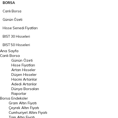
BORSA
Canlı Borsa
Günün Özeti
Hisse Senedi Fiyatları
BIST 30 Hisseleri
BIST 50 Hisseleri
Ana Sayfa
BIST 100 Hisseleri
Canlı Borsa
Günün Özeti
En Çok Artan Hisseler
Hisse Fiyatları
Artan Hisseler
En Çok Düşen Hisseler
Düşen Hisseler
Hacmi Artanlar
Hacmi Artanlar
Adedi Artanlar
Geçmiş Kapanışlar
Dünya Borsaları
Raporlar
Dünya Borsaları
Borsa
Endeksler
Gram Altın Fiyatı
Raporlar
Çeyrek Altın Fiyatı
Endeksler
Cumhuriyet Altını Fiyatı
Tam Altın Fiyatı