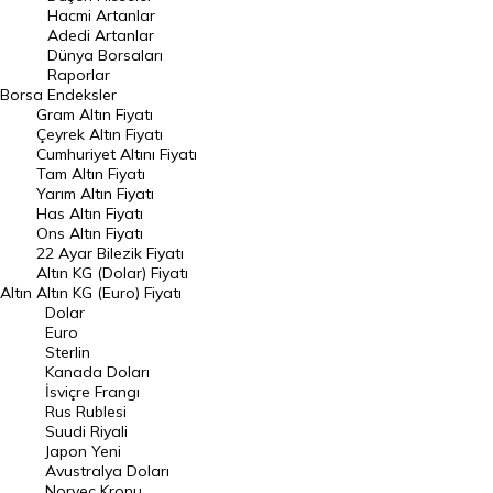
Hacmi Artanlar
Hacmi Artanlar
Adedi Artanlar
Geçmiş Kapanışlar
Dünya Borsaları
Raporlar
Dünya Borsaları
Borsa
Endeksler
Gram Altın Fiyatı
Raporlar
Çeyrek Altın Fiyatı
Endeksler
Cumhuriyet Altını Fiyatı
Tam Altın Fiyatı
Yarım Altın Fiyatı
DÖVİZ
Has Altın Fiyatı
Ons Altın Fiyatı
Döviz Kuru
22 Ayar Bilezik Fiyatı
Dolar Kuru
Altın KG (Dolar) Fiyatı
Altın
Altın KG (Euro) Fiyatı
Euro Kuru
Dolar
Euro
Pound Kuru
Sterlin
Kanada Doları
Frank Kuru
İsviçre Frangı
Riyal Kuru
Rus Rublesi
Suudi Riyali
Avustralya Doları
Japon Yeni
Avustralya Doları
Danimarka Kronu Kuru
Norveç Kronu