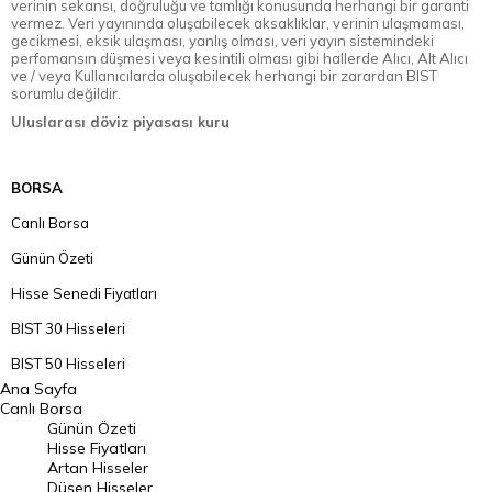
verinin sekansı, doğruluğu ve tamlığı konusunda herhangi bir garanti
vermez. Veri yayınında oluşabilecek aksaklıklar, verinin ulaşmaması,
gecikmesi, eksik ulaşması, yanlış olması, veri yayın sistemindeki
perfomansın düşmesi veya kesintili olması gibi hallerde Alıcı, Alt Alıcı
ve / veya Kullanıcılarda oluşabilecek herhangi bir zarardan BIST
sorumlu değildir.
Uluslarası döviz piyasası kuru
BORSA
Canlı Borsa
Günün Özeti
Hisse Senedi Fiyatları
BIST 30 Hisseleri
BIST 50 Hisseleri
Ana Sayfa
BIST 100 Hisseleri
Canlı Borsa
Günün Özeti
En Çok Artan Hisseler
Hisse Fiyatları
Artan Hisseler
En Çok Düşen Hisseler
Düşen Hisseler