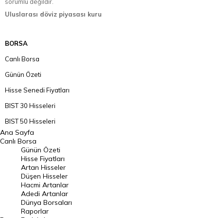
sorumlu değildir.
Uluslarası döviz piyasası kuru
BORSA
Canlı Borsa
Günün Özeti
Hisse Senedi Fiyatları
BIST 30 Hisseleri
BIST 50 Hisseleri
Ana Sayfa
BIST 100 Hisseleri
Canlı Borsa
Günün Özeti
En Çok Artan Hisseler
Hisse Fiyatları
Artan Hisseler
En Çok Düşen Hisseler
Düşen Hisseler
Hacmi Artanlar
Hacmi Artanlar
Adedi Artanlar
Geçmiş Kapanışlar
Dünya Borsaları
Raporlar
Dünya Borsaları