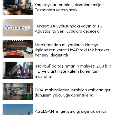
Yargıtay’dan primle çalışanlara müjde!
Tazminata yansıyacak
Türksat 3A uydusundaki yayınlar 16
Ağustos`ta yeni uydulara geçecek
Mahkemeden milyonlarca kiracıyı
ilgilendiren karar: UYAP’taki tek hareket
her şeyi değiştirdi
İstanbul`da taşınmanın maliyeti 200 bin
TL`ye ulaştı! İşte kalem kalem tüm
masraflar
DOA makinelerine bırakılan atıkların geri
dönüşüm yolculuğu görüntülendi
ASELSAN`ın geliştirdiği sığınak delici