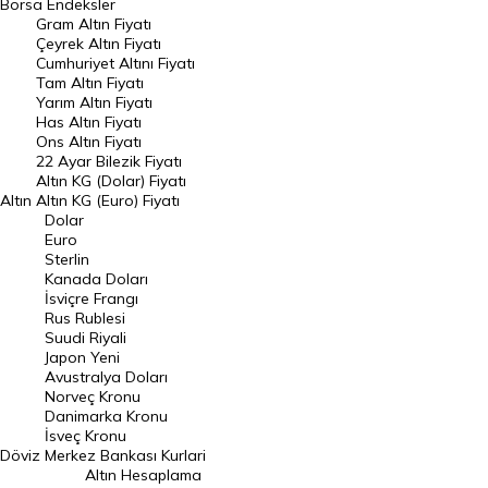
Borsa
Endeksler
Gram Altın Fiyatı
Raporlar
Çeyrek Altın Fiyatı
Endeksler
Cumhuriyet Altını Fiyatı
Tam Altın Fiyatı
Yarım Altın Fiyatı
DÖVİZ
Has Altın Fiyatı
Ons Altın Fiyatı
Döviz Kuru
22 Ayar Bilezik Fiyatı
Dolar Kuru
Altın KG (Dolar) Fiyatı
Altın
Altın KG (Euro) Fiyatı
Euro Kuru
Dolar
Euro
Pound Kuru
Sterlin
Kanada Doları
Frank Kuru
İsviçre Frangı
Riyal Kuru
Rus Rublesi
Suudi Riyali
Avustralya Doları
Japon Yeni
Avustralya Doları
Danimarka Kronu Kuru
Norveç Kronu
Danimarka Kronu
Kanada Doları Kuru
İsveç Kronu
Döviz
Merkez Bankası Kurlari
Norveç Kronu Kuru
Altın Hesaplama