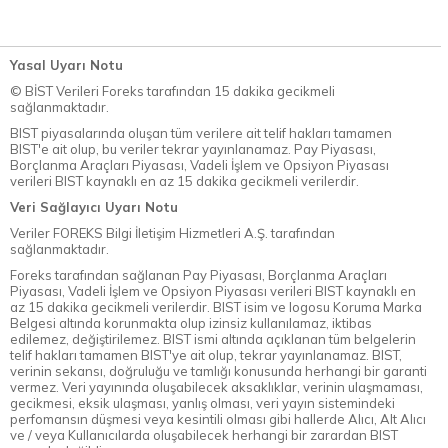
Yasal Uyarı Notu
© BİST Verileri Foreks tarafından 15 dakika gecikmeli
sağlanmaktadır.
BIST piyasalarında oluşan tüm verilere ait telif hakları tamamen
BIST'e ait olup, bu veriler tekrar yayınlanamaz. Pay Piyasası,
Borçlanma Araçları Piyasası, Vadeli İşlem ve Opsiyon Piyasası
verileri BIST kaynaklı en az 15 dakika gecikmeli verilerdir.
Veri Sağlayıcı Uyarı Notu
Veriler FOREKS Bilgi İletişim Hizmetleri A.Ş. tarafından
sağlanmaktadır.
Foreks tarafından sağlanan Pay Piyasası, Borçlanma Araçları
Piyasası, Vadeli İşlem ve Opsiyon Piyasası verileri BIST kaynaklı en
az 15 dakika gecikmeli verilerdir. BIST isim ve logosu Koruma Marka
Belgesi altında korunmakta olup izinsiz kullanılamaz, iktibas
edilemez, değiştirilemez. BIST ismi altında açıklanan tüm belgelerin
telif hakları tamamen BIST'ye ait olup, tekrar yayınlanamaz. BIST,
verinin sekansı, doğruluğu ve tamlığı konusunda herhangi bir garanti
vermez. Veri yayınında oluşabilecek aksaklıklar, verinin ulaşmaması,
gecikmesi, eksik ulaşması, yanlış olması, veri yayın sistemindeki
perfomansın düşmesi veya kesintili olması gibi hallerde Alıcı, Alt Alıcı
ve / veya Kullanıcılarda oluşabilecek herhangi bir zarardan BIST