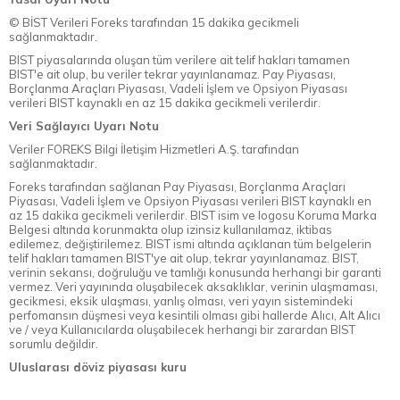
© BİST Verileri Foreks tarafından 15 dakika gecikmeli
sağlanmaktadır.
BIST piyasalarında oluşan tüm verilere ait telif hakları tamamen
BIST'e ait olup, bu veriler tekrar yayınlanamaz. Pay Piyasası,
Borçlanma Araçları Piyasası, Vadeli İşlem ve Opsiyon Piyasası
verileri BIST kaynaklı en az 15 dakika gecikmeli verilerdir.
Veri Sağlayıcı Uyarı Notu
Veriler FOREKS Bilgi İletişim Hizmetleri A.Ş. tarafından
sağlanmaktadır.
Foreks tarafından sağlanan Pay Piyasası, Borçlanma Araçları
Piyasası, Vadeli İşlem ve Opsiyon Piyasası verileri BIST kaynaklı en
az 15 dakika gecikmeli verilerdir. BIST isim ve logosu Koruma Marka
Belgesi altında korunmakta olup izinsiz kullanılamaz, iktibas
edilemez, değiştirilemez. BIST ismi altında açıklanan tüm belgelerin
telif hakları tamamen BIST'ye ait olup, tekrar yayınlanamaz. BIST,
verinin sekansı, doğruluğu ve tamlığı konusunda herhangi bir garanti
vermez. Veri yayınında oluşabilecek aksaklıklar, verinin ulaşmaması,
gecikmesi, eksik ulaşması, yanlış olması, veri yayın sistemindeki
perfomansın düşmesi veya kesintili olması gibi hallerde Alıcı, Alt Alıcı
ve / veya Kullanıcılarda oluşabilecek herhangi bir zarardan BIST
sorumlu değildir.
Uluslarası döviz piyasası kuru