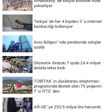
Arnavutköy`de sosyal konutlar hızla
yükseliyor
Türkiye`de her 4 kişiden 3`ü internet
bankacılığı kullanıyor
Avro Bölgesi`nde perakende satışlar
azaldı
Otomotiv ihracatı 7 ayda 24,4 milyar
dolarla rekor kırdı
TÜBİTAK`ın uluslararası araştırmacı
programında destek alan 75 projenin
7`si İYTE`den
AR-GE`ye 253,5 milyar lira harcandı