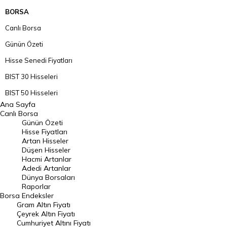
BORSA
Canlı Borsa
Günün Özeti
Hisse Senedi Fiyatları
BIST 30 Hisseleri
BIST 50 Hisseleri
Ana Sayfa
BIST 100 Hisseleri
Canlı Borsa
Günün Özeti
En Çok Artan Hisseler
Hisse Fiyatları
Artan Hisseler
En Çok Düşen Hisseler
Düşen Hisseler
Hacmi Artanlar
Hacmi Artanlar
Adedi Artanlar
Geçmiş Kapanışlar
Dünya Borsaları
Raporlar
Dünya Borsaları
Borsa
Endeksler
Gram Altın Fiyatı
Raporlar
Çeyrek Altın Fiyatı
Endeksler
Cumhuriyet Altını Fiyatı