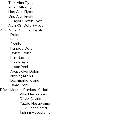
Tam Altın Fiyatı
Yarım Altın Fiyatı
DÖVİZ
Has Altın Fiyatı
Ons Altın Fiyatı
Döviz Kuru
22 Ayar Bilezik Fiyatı
Dolar Kuru
Altın KG (Dolar) Fiyatı
Altın
Altın KG (Euro) Fiyatı
Euro Kuru
Dolar
Euro
Pound Kuru
Sterlin
Kanada Doları
Frank Kuru
İsviçre Frangı
Riyal Kuru
Rus Rublesi
Suudi Riyali
Avustralya Doları
Japon Yeni
Avustralya Doları
Danimarka Kronu Kuru
Norveç Kronu
Danimarka Kronu
Kanada Doları Kuru
İsveç Kronu
Döviz
Merkez Bankası Kurlari
Norveç Kronu Kuru
Altın Hesaplama
İsveç Kronu Kuru
Döviz Çevirici
Yüzde Hesaplama
Japon Yeni Kuru
KDV Hesaplama
İndirim Hesaplama