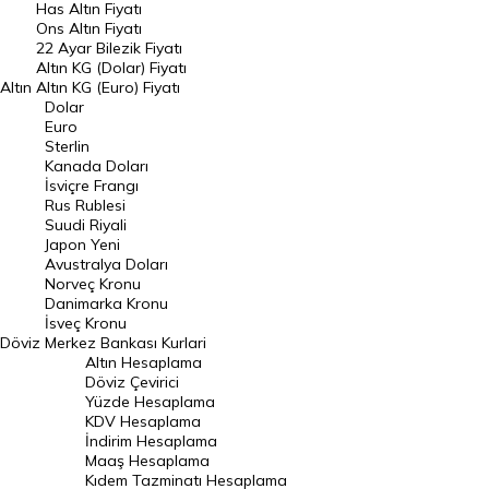
Has Altın Fiyatı
Ons Altın Fiyatı
Döviz Kuru
22 Ayar Bilezik Fiyatı
Dolar Kuru
Altın KG (Dolar) Fiyatı
Altın
Altın KG (Euro) Fiyatı
Euro Kuru
Dolar
Euro
Pound Kuru
Sterlin
Kanada Doları
Frank Kuru
İsviçre Frangı
Riyal Kuru
Rus Rublesi
Suudi Riyali
Avustralya Doları
Japon Yeni
Avustralya Doları
Danimarka Kronu Kuru
Norveç Kronu
Danimarka Kronu
Kanada Doları Kuru
İsveç Kronu
Döviz
Merkez Bankası Kurlari
Norveç Kronu Kuru
Altın Hesaplama
İsveç Kronu Kuru
Döviz Çevirici
Yüzde Hesaplama
Japon Yeni Kuru
KDV Hesaplama
İndirim Hesaplama
Serbest Piyasa Döviz Kurları
Maaş Hesaplama
Kıdem Tazminatı Hesaplama
Merkez Bankası Döviz Kurları