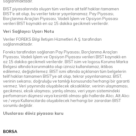
sağlanmaktadır.
BIST piyasalarında oluşan tüm verilere ait telif hakları tamamen
BIST'e ait olup, bu veriler tekrar yayınlanamaz. Pay Piyasası,
Borçlanma Araçları Piyasası, Vadeli İşlem ve Opsiyon Piyasası
verileri BIST kaynaklı en az 15 dakika gecikmeli verilerdir.
Veri Sağlayıcı Uyarı Notu
Veriler FOREKS Bilgi İletişim Hizmetleri A.Ş. tarafından
sağlanmaktadır.
Foreks tarafından sağlanan Pay Piyasası, Borçlanma Araçları
Piyasası, Vadeli İşlem ve Opsiyon Piyasası verileri BIST kaynaklı en
az 15 dakika gecikmeli verilerdir. BIST isim ve logosu Koruma Marka
Belgesi altında korunmakta olup izinsiz kullanılamaz, iktibas
edilemez, değiştirilemez. BIST ismi altında açıklanan tüm belgelerin
telif hakları tamamen BIST'ye ait olup, tekrar yayınlanamaz. BIST,
verinin sekansı, doğruluğu ve tamlığı konusunda herhangi bir garanti
vermez. Veri yayınında oluşabilecek aksaklıklar, verinin ulaşmaması,
gecikmesi, eksik ulaşması, yanlış olması, veri yayın sistemindeki
perfomansın düşmesi veya kesintili olması gibi hallerde Alıcı, Alt Alıcı
ve / veya Kullanıcılarda oluşabilecek herhangi bir zarardan BIST
sorumlu değildir.
Uluslarası döviz piyasası kuru
BORSA