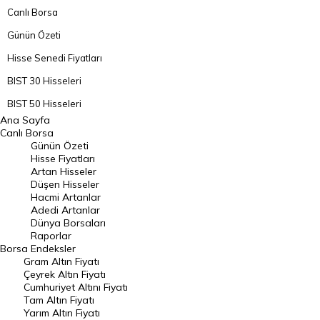
Canlı Borsa
Günün Özeti
Hisse Senedi Fiyatları
BIST 30 Hisseleri
BIST 50 Hisseleri
Ana Sayfa
BIST 100 Hisseleri
Canlı Borsa
Günün Özeti
En Çok Artan Hisseler
Hisse Fiyatları
Artan Hisseler
En Çok Düşen Hisseler
Düşen Hisseler
Hacmi Artanlar
Hacmi Artanlar
Adedi Artanlar
Geçmiş Kapanışlar
Dünya Borsaları
Raporlar
Dünya Borsaları
Borsa
Endeksler
Gram Altın Fiyatı
Raporlar
Çeyrek Altın Fiyatı
Endeksler
Cumhuriyet Altını Fiyatı
Tam Altın Fiyatı
Yarım Altın Fiyatı
DÖVİZ