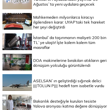
Ağustos`ta yeni uydulara geçecek
Mahkemeden milyonlarca kiracıyı
ilgilendiren karar: UYAP’taki tek hareket
her şeyi değiştirdi
İstanbul`da taşınmanın maliyeti 200 bin
TL`ye ulaştı! İşte kalem kalem tüm
masraflar
DOA makinelerine bırakılan atıkların geri
dönüşüm yolculuğu görüntülendi
ASELSAN`ın geliştirdiği sığınak delici
|||TOLUN P||| hedefi tam isabetle vurdu
Bakanlık desteğiyle kurulan tesiste
Yalova aronyası katma değere dönüşüyor