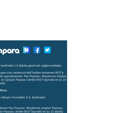
s tarafından 15 dakika gecikmeli sağlanmaktadır.
uşan tüm verilere ait telif hakları tamamen BIST'e
tekrar yayınlanamaz. Pay Piyasası, Borçlanma Araçları
m ve Opsiyon Piyasası verileri BIST kaynaklı en az 15
erdir.
ı Notu
i İletişim Hizmetleri A.Ş. tarafından
ğlanan Pay Piyasası, Borçlanma Araçları Piyasası,
on Piyasası verileri BIST kaynaklı en az 15 dakika