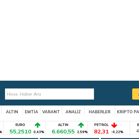
ALTIN
EMTİA
VARANT
ANALİZ
HABERLER
KRİPTO P
EURO
ALTIN
PETROL
55,2510
6.660,55
82,31
4
%
0,43%
2,59%
-0,22%