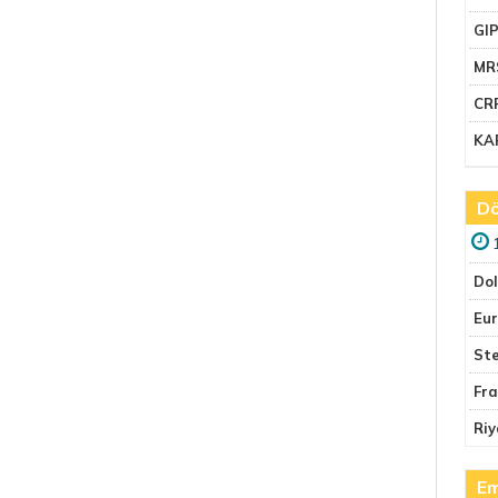
GI
MR
CR
KA
Dö
Do
Eu
Ste
Fr
Riy
Em