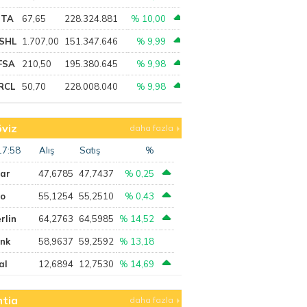
PTA
67,65
228.324.881
% 10,00
SHL
1.707,00
151.347.646
% 9,99
FSA
210,50
195.380.645
% 9,98
RCL
50,70
228.008.040
% 9,98
viz
daha fazla
17:58
Alış
Satış
%
lar
47,6785
47,7437
% 0,25
ro
55,1254
55,2510
% 0,43
rlin
64,2763
64,5985
% 14,52
ank
58,9637
59,2592
% 13,18
al
12,6894
12,7530
% 14,69
tia
daha fazla