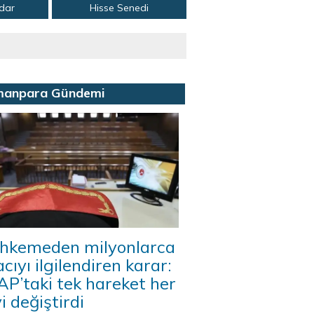
adar
Hisse Senedi
manpara Gündemi
hkemeden milyonlarca
acıyı ilgilendiren karar:
P’taki tek hareket her
i değiştirdi