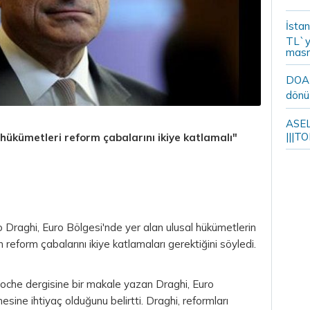
İstan
TL`y
masr
DOA m
dönü
ASELS
|||TO
hükümetleri reform çabalarını ikiye katlamalı"
o Draghi,
Euro
Bölgesi'nde yer alan ulusal hükümetlerin
in reform çabalarını ikiye katlamaları gerektiğini söyledi.
che dergisine bir makale yazan Draghi, Euro
ilmesine ihtiyaç olduğunu belirtti. Draghi, reformları