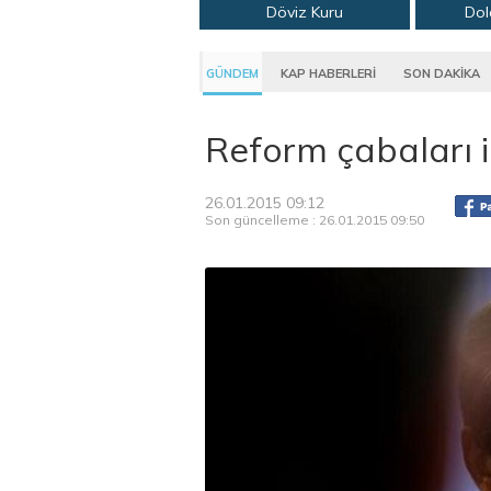
Döviz Kuru
Dol
GÜNDEM
KAP HABERLERİ
SON DAKİKA
Reform çabaları i
26.01.2015 09:12
Son güncelleme : 26.01.2015 09:50