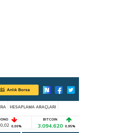
ARA
HESAPLAMA ARAÇLARI
BONO
BITCOIN
0,02
3.094.620
0,00%
0,95%