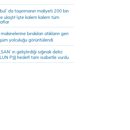
bul`da taşınmanın maliyeti 200 bin
e ulaştı! İşte kalem kalem tüm
aflar
akinelerine bırakılan atıkların geri
şüm yolculuğu görüntülendi
AN`ın geliştirdiği sığınak delici
LUN P||| hedefi tam isabetle vurdu