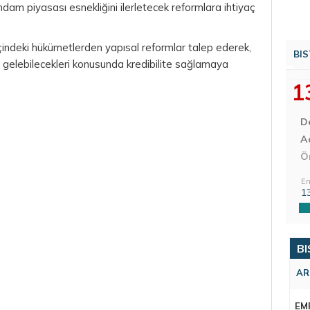
ihdam piyasası esnekliğini ilerletecek reformlara ihtiyaç
çindeki hükümetlerden yapısal reformlar talep ederek,
BIS
 gelebilecekleri konusunda kredibilite sağlamaya
1
D
Aç
Ö
En
1
BI
AR
EM