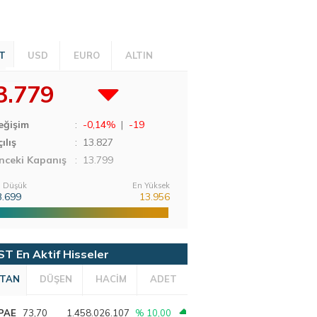
T
USD
EURO
ALTIN
3.779
eğişim
:
-0,14%
|
-19
ılış
:
13.827
nceki Kapanış
: 13.799
 Düşük
En Yüksek
3.699
13.956
ST En Aktif Hisseler
TAN
DÜŞEN
HACİM
ADET
PAE
73,70
1.458.026.107
% 10,00