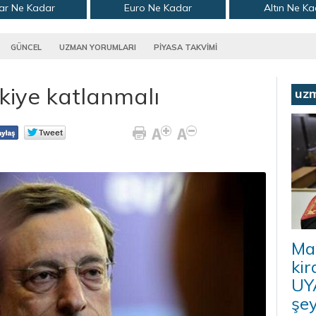
ar Ne Kadar
Euro Ne Kadar
Altın Ne K
GÜNCEL
UZMAN YORUMLARI
PİYASA TAKVİMİ
kiye katlanmalı
uz
Ma
kir
UYA
şey