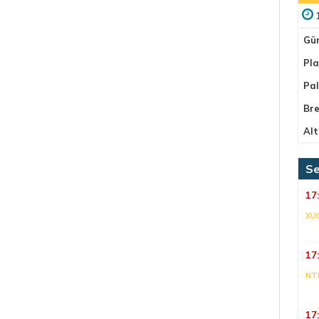
Gü
Pla
Pa
Bre
Alt
Se
17
XU
17
NT
17