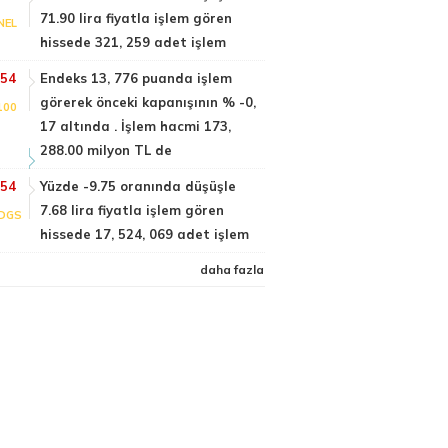
71.90 lira fiyatla işlem gören
NEL
hissede 321, 259 adet işlem
:54
Endeks 13, 776 puanda işlem
görerek önceki kapanışının % -0,
100
17 altında . İşlem hacmi 173,
288.00 milyon TL de
:54
Yüzde -9.75 oranında düşüşle
7.68 lira fiyatla işlem gören
DGS
hissede 17, 524, 069 adet işlem
daha fazla