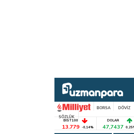
BORSA
DÖVİZ
SÖZLÜK
BIST100
DOLAR
13.779
47,7437
-0,14%
0,25