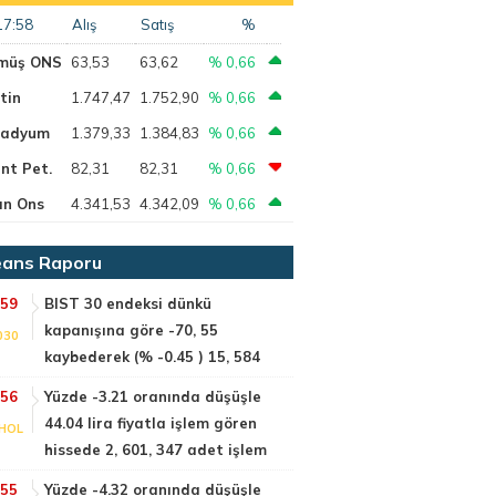
17:58
Alış
Satış
%
müş ONS
63,53
63,62
% 0,66
tin
1.747,47
1.752,90
% 0,66
ladyum
1.379,33
1.384,83
% 0,66
nt Pet.
82,31
82,31
% 0,66
ın Ons
4.341,53
4.342,09
% 0,66
ans Raporu
:59
BIST 30 endeksi dünkü
kapanışına göre -70, 55
030
kaybederek (% -0.45 ) 15, 584
:56
Yüzde -3.21 oranında düşüşle
44.04 lira fiyatla işlem gören
HOL
hissede 2, 601, 347 adet işlem
:55
Yüzde -4.32 oranında düşüşle