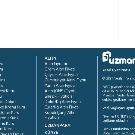
ALTIN
ru
Altın Fiyatları
ru
Gram Altın Fiyatı
Yasal Uyarı Notu
u
Çeyrek Altın Fiyatı
© BİST Verileri Forek
uru
Cumhuriyet Altını Fiyatı
ru
Yarım Altın Fiyatı
BIST piyasalarında ol
esi Kuru
Altın (ONS) Fiyatı
ait olup, bu veriler 
Piyasası, Vadeli İşle
u
Bilezik Fiyatları
dakika gecikmeli veril
ya Doları
Dolar/Kg Altın Fiyatı
ka Kronu Kuru
Euro/Kg Altın Fiyatı
Veri Sağlayıcı Uyar
oları Kuru
Kapalı Çarşı Altın
*(Veriler FOREKS Bilg
Fiyatları
ronu Kuru
sağlanmaktadır)
onu Kuru
UZMANPARA
ni Kuru
Foreks tarafından sa
KÜNYE
Vadeli İşlem ve Opsiy
Piyasa Döviz