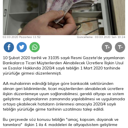
02.03.2020 Pazartesi 11:52
Güncelleme : 03.03.2020 Salı 10:24
10 Şubat 2020 tarihli ve 31035 sayılı Resmi Gazete'de yayımlanan
Bankalarca Ticari Müşterilerden Alınabilecek Ücretlere İlişkin Usul
ve Esaslar Hakkında 2020/4 sayılı tebliğin 1 Mart 2020 tarihinde
yürürlüğe girmesi düzenlenmişti.
AA muhabirinin edindiği bilgiye göre bankacılık sektöründen
alınan geri bildirimlerde, ticari müşterilerden alınabilecek ücretlere
ilişkin düzenlemeye uyum sağlanabilmesi, gerekli altyapı ve sistem
geliştirme çalışmalarının zamanında yapılabilmesi ve uygulamada
ortaya çıkabilecek hataların önlenmesi amacıyla 2020/4 sayılı
tebliğin yürürlüğe girme tarihinin uzatılması talep edildi.
Bu çerçevede söz konusu tebliğin "amaç, kapsam, dayanak ve
tanımlara" ilişkin 1 ila 4. maddeleri ile altyapı/sistem geliştirme