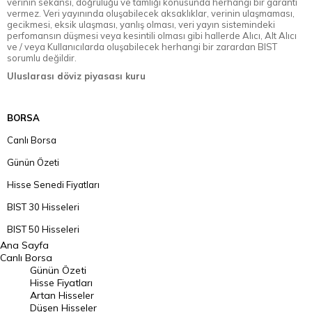
verinin sekansı, doğruluğu ve tamlığı konusunda herhangi bir garanti
vermez. Veri yayınında oluşabilecek aksaklıklar, verinin ulaşmaması,
gecikmesi, eksik ulaşması, yanlış olması, veri yayın sistemindeki
perfomansın düşmesi veya kesintili olması gibi hallerde Alıcı, Alt Alıcı
ve / veya Kullanıcılarda oluşabilecek herhangi bir zarardan BIST
sorumlu değildir.
Uluslarası döviz piyasası kuru
BORSA
Canlı Borsa
Günün Özeti
Hisse Senedi Fiyatları
BIST 30 Hisseleri
BIST 50 Hisseleri
Ana Sayfa
BIST 100 Hisseleri
Canlı Borsa
Günün Özeti
En Çok Artan Hisseler
Hisse Fiyatları
Artan Hisseler
En Çok Düşen Hisseler
Düşen Hisseler