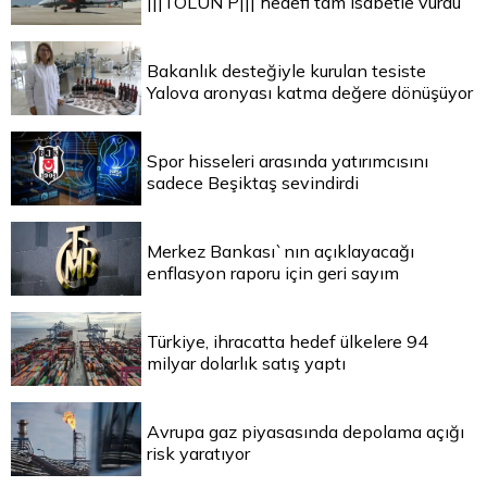
|||TOLUN P||| hedefi tam isabetle vurdu
Bakanlık desteğiyle kurulan tesiste
Yalova aronyası katma değere dönüşüyor
Spor hisseleri arasında yatırımcısını
sadece Beşiktaş sevindirdi
Merkez Bankası`nın açıklayacağı
enflasyon raporu için geri sayım
Türkiye, ihracatta hedef ülkelere 94
milyar dolarlık satış yaptı
Avrupa gaz piyasasında depolama açığı
risk yaratıyor