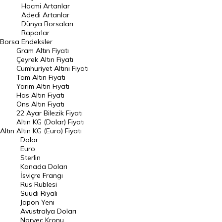
Hacmi Artanlar
Hacmi Artanlar
Adedi Artanlar
Geçmiş Kapanışlar
Dünya Borsaları
Raporlar
Dünya Borsaları
Borsa
Endeksler
Gram Altın Fiyatı
Raporlar
Çeyrek Altın Fiyatı
Endeksler
Cumhuriyet Altını Fiyatı
Tam Altın Fiyatı
Yarım Altın Fiyatı
DÖVİZ
Has Altın Fiyatı
Ons Altın Fiyatı
Döviz Kuru
22 Ayar Bilezik Fiyatı
Dolar Kuru
Altın KG (Dolar) Fiyatı
Altın
Altın KG (Euro) Fiyatı
Euro Kuru
Dolar
Euro
Pound Kuru
Sterlin
Kanada Doları
Frank Kuru
İsviçre Frangı
Riyal Kuru
Rus Rublesi
Suudi Riyali
Avustralya Doları
Japon Yeni
Avustralya Doları
Danimarka Kronu Kuru
Norveç Kronu