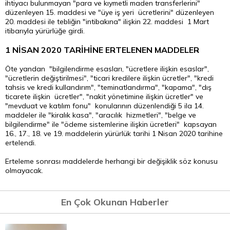
ihtiyacı bulunmayan "para ve kıymetli maden transferlerini"
düzenleyen 15. maddesi ve "üye iş yeri ücretlerini" düzenleyen
20. maddesi ile tebliğin "intibakına" ilişkin 22. maddesi 1 Mart
itibarıyla yürürlüğe girdi.
1 NİSAN 2020 TARİHİNE ERTELENEN MADDELER
Öte yandan "bilgilendirme esasları, "ücretlere ilişkin esaslar",
"ücretlerin değiştirilmesi", "ticari kredilere ilişkin ücretler", "kredi
tahsis ve kredi kullandırım", "teminatlandırma", "kapama", "dış
ticarete ilişkin ücretler", "nakit yönetimine ilişkin ücretler" ve
"mevduat ve katılım fonu" konularının düzenlendiği 5 ila 14.
maddeler ile "kiralık kasa", "aracılık hizmetleri", "belge ve
bilgilendirme" ile "ödeme sistemlerine ilişkin ücretleri" kapsayan
16., 17., 18. ve 19. maddelerin yürürlük tarihi 1 Nisan 2020 tarihine
ertelendi.
Erteleme sonrası maddelerde herhangi bir değişiklik söz konusu
olmayacak.
En Çok Okunan Haberler