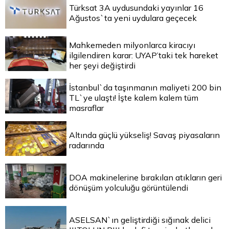
Türksat 3A uydusundaki yayınlar 16
Ağustos`ta yeni uydulara geçecek
Mahkemeden milyonlarca kiracıyı
ilgilendiren karar: UYAP’taki tek hareket
her şeyi değiştirdi
İstanbul`da taşınmanın maliyeti 200 bin
TL`ye ulaştı! İşte kalem kalem tüm
masraflar
Altında güçlü yükseliş! Savaş piyasaların
radarında
DOA makinelerine bırakılan atıkların geri
dönüşüm yolculuğu görüntülendi
ASELSAN`ın geliştirdiği sığınak delici