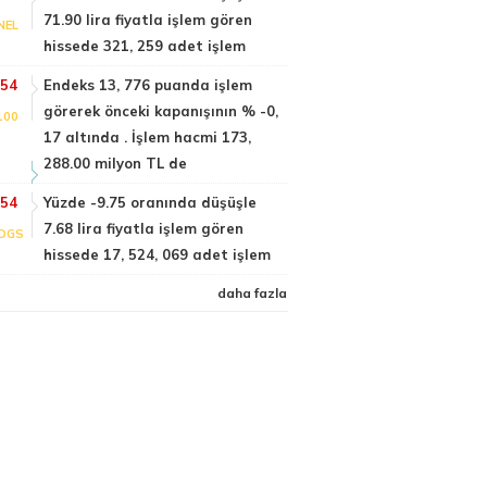
71.90 lira fiyatla işlem gören
NEL
hissede 321, 259 adet işlem
:54
Endeks 13, 776 puanda işlem
görerek önceki kapanışının % -0,
100
17 altında . İşlem hacmi 173,
288.00 milyon TL de
:54
Yüzde -9.75 oranında düşüşle
7.68 lira fiyatla işlem gören
DGS
hissede 17, 524, 069 adet işlem
daha fazla