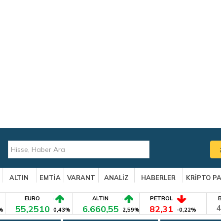
ALTIN
EMTİA
VARANT
ANALİZ
HABERLER
KRİPTO P
EURO
ALTIN
PETROL
55,2510
6.660,55
82,31
4
%
0,43%
2,59%
-0,22%