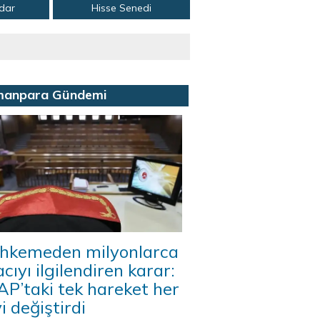
adar
Hisse Senedi
manpara Gündemi
hkemeden milyonlarca
acıyı ilgilendiren karar:
P’taki tek hareket her
i değiştirdi