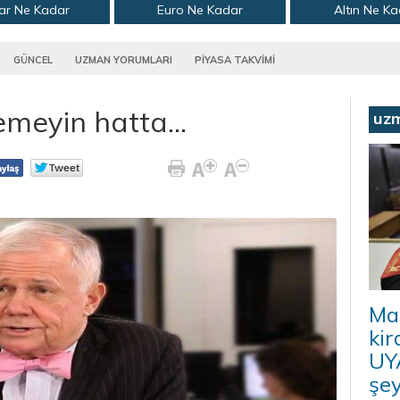
ar Ne Kadar
Euro Ne Kadar
Altın Ne K
GÜNCEL
UZMAN YORUMLARI
PİYASA TAKVİMİ
emeyin hatta...
uz
Ma
kir
UYA
şey