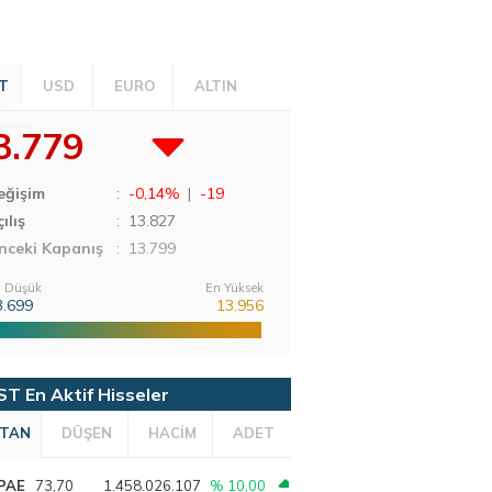
T
USD
EURO
ALTIN
3.779
eğişim
:
-0,14%
|
-19
ılış
:
13.827
nceki Kapanış
: 13.799
 Düşük
En Yüksek
3.699
13.956
ST En Aktif Hisseler
TAN
DÜŞEN
HACİM
ADET
PAE
73,70
1.458.026.107
% 10,00