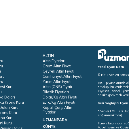
ALTIN
ru
Altın Fiyatları
ru
Gram Altın Fiyatı
Yasal Uyarı Notu
u
Çeyrek Altın Fiyatı
© BİST Verileri Forek
uru
Cumhuriyet Altını Fiyatı
ru
Yarım Altın Fiyatı
BIST piyasalarında ol
esi Kuru
Altın (ONS) Fiyatı
ait olup, bu veriler 
Piyasası, Vadeli İşle
u
Bilezik Fiyatları
dakika gecikmeli veril
ya Doları
Dolar/Kg Altın Fiyatı
ka Kronu Kuru
Euro/Kg Altın Fiyatı
Veri Sağlayıcı Uyar
oları Kuru
Kapalı Çarşı Altın
*(Veriler FOREKS Bilg
Fiyatları
ronu Kuru
sağlanmaktadır)
onu Kuru
UZMANPARA
ni Kuru
Foreks tarafından sa
KÜNYE
Vadeli İşlem ve Opsiy
Piyasa Döviz