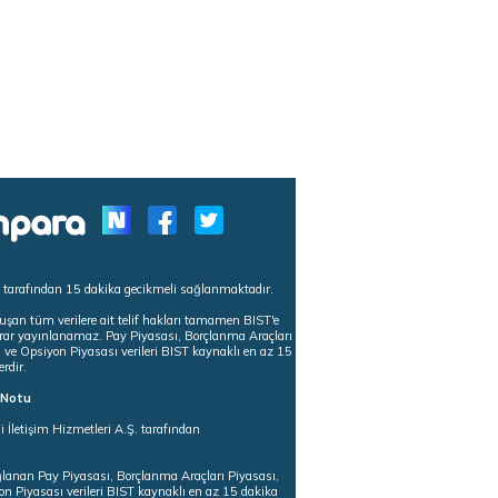
s tarafından 15 dakika gecikmeli sağlanmaktadır.
uşan tüm verilere ait telif hakları tamamen BIST'e
tekrar yayınlanamaz. Pay Piyasası, Borçlanma Araçları
m ve Opsiyon Piyasası verileri BIST kaynaklı en az 15
erdir.
ı Notu
i İletişim Hizmetleri A.Ş. tarafından
ğlanan Pay Piyasası, Borçlanma Araçları Piyasası,
on Piyasası verileri BIST kaynaklı en az 15 dakika