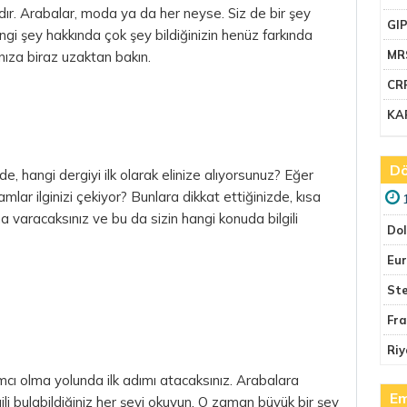
rdır. Arabalar, moda ya da her neyse. Siz de bir şey
GI
ngi şey hakkında çok şey bildiğinizin henüz farkında
MR
ınıza biraz uzaktan bakın.
CR
KA
Dö
, hangi dergiyi ilk olarak elinize alıyorsunuz? Eğer
amlar ilginizi çekiyor? Bunlara dikkat ettiğinizde, kısa
na varacaksınız ve bu da sizin hangi konuda bilgili
Do
Eu
Ste
Fr
Riy
rımcı olma yolunda ilk adımı atacaksınız. Arabalara
Em
ili bulabildiğiniz her şeyi okuyun. O zaman büyük bir şey