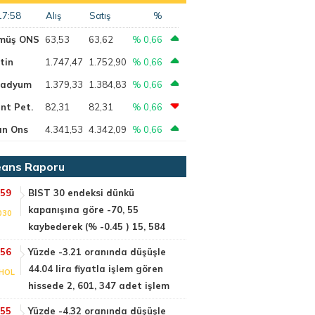
17:58
Alış
Satış
%
müş ONS
63,53
63,62
% 0,66
tin
1.747,47
1.752,90
% 0,66
ladyum
1.379,33
1.384,83
% 0,66
nt Pet.
82,31
82,31
% 0,66
ın Ons
4.341,53
4.342,09
% 0,66
ans Raporu
:59
BIST 30 endeksi dünkü
kapanışına göre -70, 55
030
kaybederek (% -0.45 ) 15, 584
:56
Yüzde -3.21 oranında düşüşle
44.04 lira fiyatla işlem gören
HOL
hissede 2, 601, 347 adet işlem
:55
Yüzde -4.32 oranında düşüşle