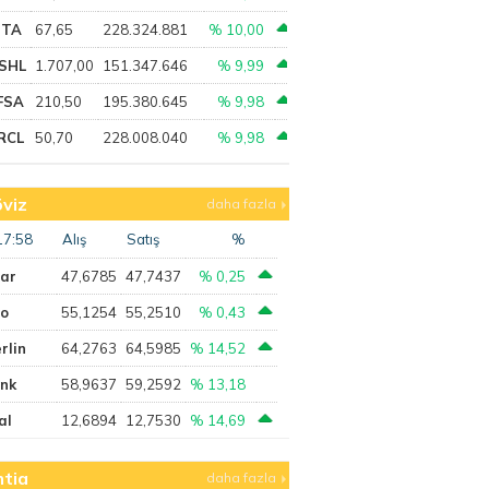
PTA
67,65
228.324.881
% 10,00
SHL
1.707,00
151.347.646
% 9,99
FSA
210,50
195.380.645
% 9,98
RCL
50,70
228.008.040
% 9,98
viz
daha fazla
17:58
Alış
Satış
%
lar
47,6785
47,7437
% 0,25
ro
55,1254
55,2510
% 0,43
rlin
64,2763
64,5985
% 14,52
ank
58,9637
59,2592
% 13,18
al
12,6894
12,7530
% 14,69
tia
daha fazla