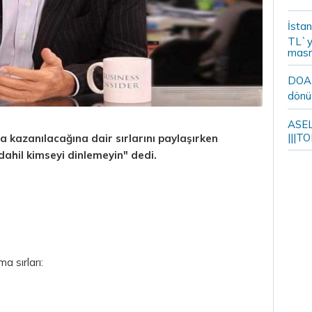
İstan
TL`y
masr
DOA m
dönü
ASELS
|||TO
ra
kazanılacağına dair sırlarını paylaşırken
dahil kimseyi dinlemeyin" dedi.
a sırları: