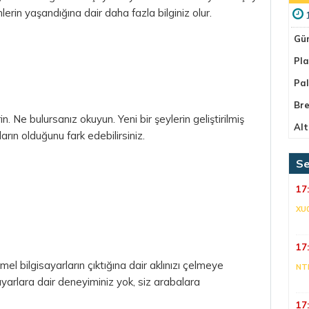
rin yaşandığına dair daha fazla bilginiz olur.
Gü
Pla
Pa
Bre
. Ne bulursanız okuyun. Yeni bir şeylerin geliştirilmiş
Alt
arın olduğunu fark edebilirsiniz.
Se
17
XU
17
el bilgisayarların çıktığına dair aklınızı çelmeye
NT
sayarlara dair deneyiminiz yok, siz arabalara
17