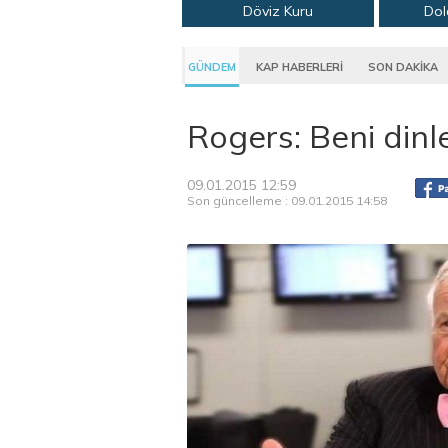
Döviz Kuru
Dol
GÜNDEM
KAP HABERLERİ
SON DAKİKA
Rogers: Beni dinl
09.01.2015 12:59
Son güncelleme : 09.01.2015 14:58