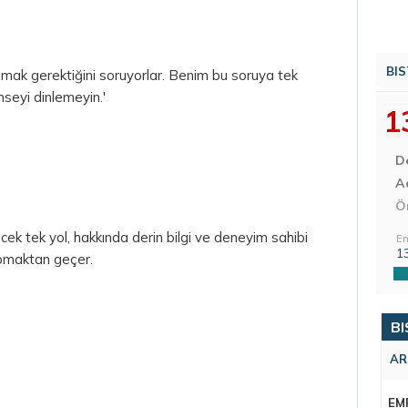
BIS
pmak gerektiğini soruyorlar. Benim bu soruya tek
mseyi dinlemeyin.'
1
D
Aç
Ö
ecek tek yol, hakkında derin bilgi ve deneyim sahibi
En
1
apmaktan geçer.
BI
AR
EM