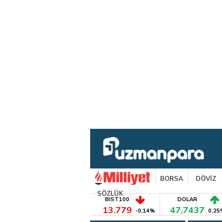
BORSA
DÖVİZ
SÖZLÜK
BIST100
DOLAR
13.779
47,7437
-0,14%
0,25