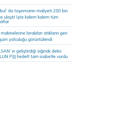
bul`da taşınmanın maliyeti 200 bin
e ulaştı! İşte kalem kalem tüm
aflar
akinelerine bırakılan atıkların geri
şüm yolculuğu görüntülendi
AN`ın geliştirdiği sığınak delici
LUN P||| hedefi tam isabetle vurdu