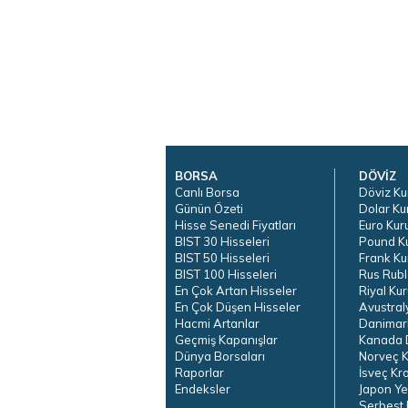
BORSA
DÖVİZ
Canlı Borsa
Döviz Ku
Günün Özeti
Dolar Ku
Hisse Senedi Fiyatları
Euro Kur
BIST 30 Hisseleri
Pound K
BIST 50 Hisseleri
Frank Ku
BIST 100 Hisseleri
Rus Rubl
En Çok Artan Hisseler
Riyal Kur
En Çok Düşen Hisseler
Avustral
Hacmi Artanlar
Danimar
Geçmiş Kapanışlar
Kanada D
Dünya Borsaları
Norveç K
Raporlar
İsveç Kr
Endeksler
Japon Ye
Serbest 