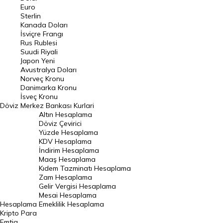
Euro
Pound Kuru
Sterlin
Kanada Doları
Frank Kuru
İsviçre Frangı
Riyal Kuru
Rus Rublesi
Suudi Riyali
Avustralya Doları
Japon Yeni
Avustralya Doları
Danimarka Kronu Kuru
Norveç Kronu
Danimarka Kronu
Kanada Doları Kuru
İsveç Kronu
Döviz
Merkez Bankası Kurlari
Norveç Kronu Kuru
Altın Hesaplama
İsveç Kronu Kuru
Döviz Çevirici
Yüzde Hesaplama
Japon Yeni Kuru
KDV Hesaplama
İndirim Hesaplama
Serbest Piyasa Döviz Kurları
Maaş Hesaplama
Kıdem Tazminatı Hesaplama
Merkez Bankası Döviz Kurları
Zam Hesaplama
Gelir Vergisi Hesaplama
ALTIN
Mesai Hesaplama
Hesaplama
Emeklilik Hesaplama
Altın Fiyatları
Kripto Para
Emtia
Gram Altın Fiyatı