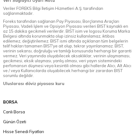
Veri Sağlayıcı Uyarı Notu
Veriler FOREKS Bilgi İletişim Hizmetleri A.Ş. tarafından
sağlanmaktadır.
Foreks tarafından sağlanan Pay Piyasası, Borçlanma Araçları
Piyasası, Vadeli İşlem ve Opsiyon Piyasası verileri BIST kaynaklı en
az 15 dakika gecikmeli verilerdir. BIST isim ve logosu Koruma Marka
Belgesi altında korunmakta olup izinsiz kullanılamaz, iktibas
edilemez, değiştirilemez. BIST ismi altında açıklanan tüm belgelerin
telif hakları tamamen BIST'ye ait olup, tekrar yayınlanamaz. BIST,
verinin sekansı, doğruluğu ve tamlığı konusunda herhangi bir garanti
vermez. Veri yayınında oluşabilecek aksaklıklar, verinin ulaşmaması,
gecikmesi, eksik ulaşması, yanlış olması, veri yayın sistemindeki
perfomansın düşmesi veya kesintili olması gibi hallerde Alıcı, Alt Alıcı
ve / veya Kullanıcılarda oluşabilecek herhangi bir zarardan BIST
sorumlu değildir.
Uluslarası döviz piyasası kuru
BORSA
Canlı Borsa
Günün Özeti
Hisse Senedi Fiyatları