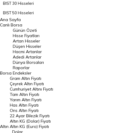
BIST 30 Hisseleri
BIST 50 Hisseleri
Ana Sayfa
BIST 100 Hisseleri
Canlı Borsa
Günün Özeti
En Çok Artan Hisseler
Hisse Fiyatları
Artan Hisseler
En Çok Düşen Hisseler
Düşen Hisseler
Hacmi Artanlar
Hacmi Artanlar
Adedi Artanlar
Geçmiş Kapanışlar
Dünya Borsaları
Raporlar
Dünya Borsaları
Borsa
Endeksler
Gram Altın Fiyatı
Raporlar
Çeyrek Altın Fiyatı
Endeksler
Cumhuriyet Altını Fiyatı
Tam Altın Fiyatı
Yarım Altın Fiyatı
DÖVİZ
Has Altın Fiyatı
Ons Altın Fiyatı
Döviz Kuru
22 Ayar Bilezik Fiyatı
Dolar Kuru
Altın KG (Dolar) Fiyatı
Altın
Altın KG (Euro) Fiyatı
Euro Kuru
Dolar