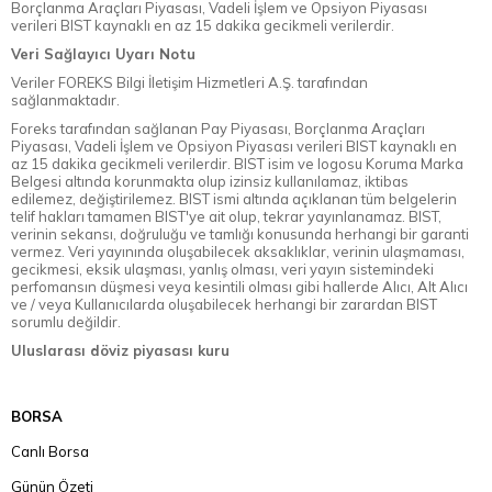
Borçlanma Araçları Piyasası, Vadeli İşlem ve Opsiyon Piyasası
verileri BIST kaynaklı en az 15 dakika gecikmeli verilerdir.
Veri Sağlayıcı Uyarı Notu
Veriler FOREKS Bilgi İletişim Hizmetleri A.Ş. tarafından
sağlanmaktadır.
Foreks tarafından sağlanan Pay Piyasası, Borçlanma Araçları
Piyasası, Vadeli İşlem ve Opsiyon Piyasası verileri BIST kaynaklı en
az 15 dakika gecikmeli verilerdir. BIST isim ve logosu Koruma Marka
Belgesi altında korunmakta olup izinsiz kullanılamaz, iktibas
edilemez, değiştirilemez. BIST ismi altında açıklanan tüm belgelerin
telif hakları tamamen BIST'ye ait olup, tekrar yayınlanamaz. BIST,
verinin sekansı, doğruluğu ve tamlığı konusunda herhangi bir garanti
vermez. Veri yayınında oluşabilecek aksaklıklar, verinin ulaşmaması,
gecikmesi, eksik ulaşması, yanlış olması, veri yayın sistemindeki
perfomansın düşmesi veya kesintili olması gibi hallerde Alıcı, Alt Alıcı
ve / veya Kullanıcılarda oluşabilecek herhangi bir zarardan BIST
sorumlu değildir.
Uluslarası döviz piyasası kuru
BORSA
Canlı Borsa
Günün Özeti