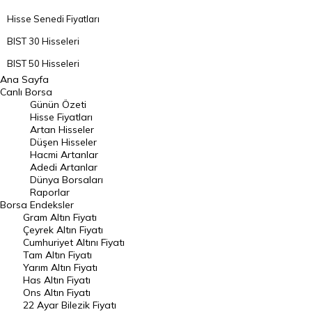
Hisse Senedi Fiyatları
BIST 30 Hisseleri
BIST 50 Hisseleri
Ana Sayfa
BIST 100 Hisseleri
Canlı Borsa
Günün Özeti
En Çok Artan Hisseler
Hisse Fiyatları
Artan Hisseler
En Çok Düşen Hisseler
Düşen Hisseler
Hacmi Artanlar
Hacmi Artanlar
Adedi Artanlar
Geçmiş Kapanışlar
Dünya Borsaları
Raporlar
Dünya Borsaları
Borsa
Endeksler
Gram Altın Fiyatı
Raporlar
Çeyrek Altın Fiyatı
Endeksler
Cumhuriyet Altını Fiyatı
Tam Altın Fiyatı
Yarım Altın Fiyatı
DÖVİZ
Has Altın Fiyatı
Ons Altın Fiyatı
Döviz Kuru
22 Ayar Bilezik Fiyatı