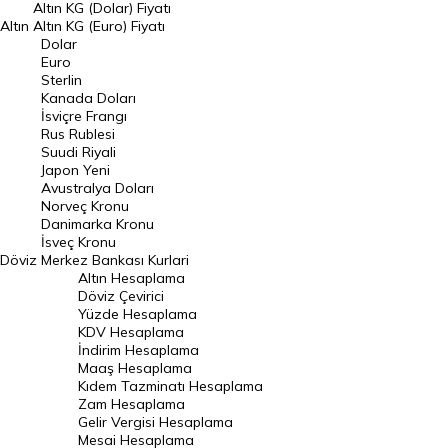
Dolar Kuru
Altın KG (Dolar) Fiyatı
Altın
Altın KG (Euro) Fiyatı
Euro Kuru
Dolar
Euro
Pound Kuru
Sterlin
Kanada Doları
Frank Kuru
İsviçre Frangı
Riyal Kuru
Rus Rublesi
Suudi Riyali
Avustralya Doları
Japon Yeni
Avustralya Doları
Danimarka Kronu Kuru
Norveç Kronu
Danimarka Kronu
Kanada Doları Kuru
İsveç Kronu
Döviz
Merkez Bankası Kurlari
Norveç Kronu Kuru
Altın Hesaplama
İsveç Kronu Kuru
Döviz Çevirici
Yüzde Hesaplama
Japon Yeni Kuru
KDV Hesaplama
İndirim Hesaplama
Serbest Piyasa Döviz Kurları
Maaş Hesaplama
Kıdem Tazminatı Hesaplama
Merkez Bankası Döviz Kurları
Zam Hesaplama
Gelir Vergisi Hesaplama
ALTIN
Mesai Hesaplama