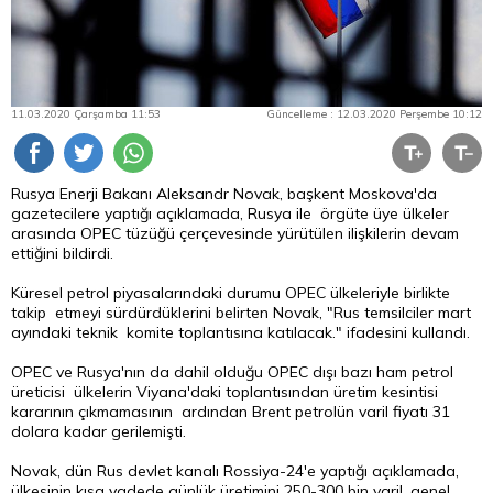
11.03.2020 Çarşamba 11:53
Güncelleme : 12.03.2020 Perşembe 10:12
Rusya Enerji Bakanı Aleksandr Novak, başkent Moskova'da
gazetecilere yaptığı açıklamada, Rusya ile örgüte üye ülkeler
arasında OPEC tüzüğü çerçevesinde yürütülen ilişkilerin devam
ettiğini bildirdi.
Küresel petrol piyasalarındaki durumu OPEC ülkeleriyle birlikte
takip etmeyi sürdürdüklerini belirten Novak, "Rus temsilciler mart
ayındaki teknik komite toplantısına katılacak." ifadesini kullandı.
OPEC ve Rusya'nın da dahil olduğu OPEC dışı bazı ham petrol
üreticisi ülkelerin Viyana'daki toplantısından üretim kesintisi
kararının çıkmamasının ardından Brent petrolün varil fiyatı 31
dolara kadar gerilemişti.
Novak, dün Rus devlet kanalı Rossiya-24'e yaptığı açıklamada,
ülkesinin kısa vadede günlük üretimini 250-300 bin varil, genel