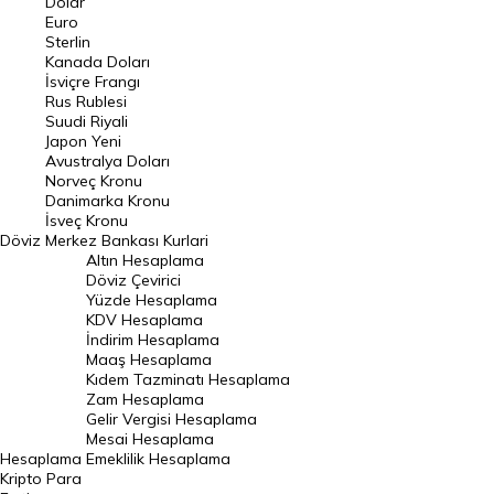
Dolar
Euro
Pound Kuru
Sterlin
Kanada Doları
Frank Kuru
İsviçre Frangı
Riyal Kuru
Rus Rublesi
Suudi Riyali
Avustralya Doları
Japon Yeni
Avustralya Doları
Danimarka Kronu Kuru
Norveç Kronu
Danimarka Kronu
Kanada Doları Kuru
İsveç Kronu
Döviz
Merkez Bankası Kurlari
Norveç Kronu Kuru
Altın Hesaplama
İsveç Kronu Kuru
Döviz Çevirici
Yüzde Hesaplama
Japon Yeni Kuru
KDV Hesaplama
İndirim Hesaplama
Serbest Piyasa Döviz Kurları
Maaş Hesaplama
Kıdem Tazminatı Hesaplama
Merkez Bankası Döviz Kurları
Zam Hesaplama
Gelir Vergisi Hesaplama
ALTIN
Mesai Hesaplama
Hesaplama
Emeklilik Hesaplama
Altın Fiyatları
Kripto Para