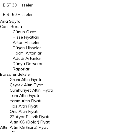
BIST 30 Hisseleri
BIST 50 Hisseleri
Ana Sayfa
BIST 100 Hisseleri
Canlı Borsa
Günün Özeti
En Çok Artan Hisseler
Hisse Fiyatları
Artan Hisseler
En Çok Düşen Hisseler
Düşen Hisseler
Hacmi Artanlar
Hacmi Artanlar
Adedi Artanlar
Geçmiş Kapanışlar
Dünya Borsaları
Raporlar
Dünya Borsaları
Borsa
Endeksler
Gram Altın Fiyatı
Raporlar
Çeyrek Altın Fiyatı
Endeksler
Cumhuriyet Altını Fiyatı
Tam Altın Fiyatı
Yarım Altın Fiyatı
DÖVİZ
Has Altın Fiyatı
Ons Altın Fiyatı
Döviz Kuru
22 Ayar Bilezik Fiyatı
Dolar Kuru
Altın KG (Dolar) Fiyatı
Altın
Altın KG (Euro) Fiyatı
Euro Kuru