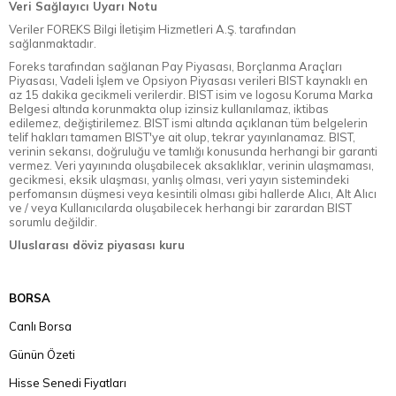
Veri Sağlayıcı Uyarı Notu
Veriler FOREKS Bilgi İletişim Hizmetleri A.Ş. tarafından
sağlanmaktadır.
Foreks tarafından sağlanan Pay Piyasası, Borçlanma Araçları
Piyasası, Vadeli İşlem ve Opsiyon Piyasası verileri BIST kaynaklı en
az 15 dakika gecikmeli verilerdir. BIST isim ve logosu Koruma Marka
Belgesi altında korunmakta olup izinsiz kullanılamaz, iktibas
edilemez, değiştirilemez. BIST ismi altında açıklanan tüm belgelerin
telif hakları tamamen BIST'ye ait olup, tekrar yayınlanamaz. BIST,
verinin sekansı, doğruluğu ve tamlığı konusunda herhangi bir garanti
vermez. Veri yayınında oluşabilecek aksaklıklar, verinin ulaşmaması,
gecikmesi, eksik ulaşması, yanlış olması, veri yayın sistemindeki
perfomansın düşmesi veya kesintili olması gibi hallerde Alıcı, Alt Alıcı
ve / veya Kullanıcılarda oluşabilecek herhangi bir zarardan BIST
sorumlu değildir.
Uluslarası döviz piyasası kuru
BORSA
Canlı Borsa
Günün Özeti
Hisse Senedi Fiyatları