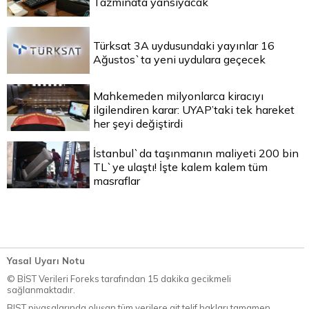
Tazminata yansıyacak
Türksat 3A uydusundaki yayınlar 16
Ağustos`ta yeni uydulara geçecek
Mahkemeden milyonlarca kiracıyı
ilgilendiren karar: UYAP’taki tek hareket
her şeyi değiştirdi
İstanbul`da taşınmanın maliyeti 200 bin
TL`ye ulaştı! İşte kalem kalem tüm
masraflar
Yasal Uyarı Notu
© BİST Verileri Foreks tarafından 15 dakika gecikmeli
sağlanmaktadır.
BIST piyasalarında oluşan tüm verilere ait telif hakları tamamen