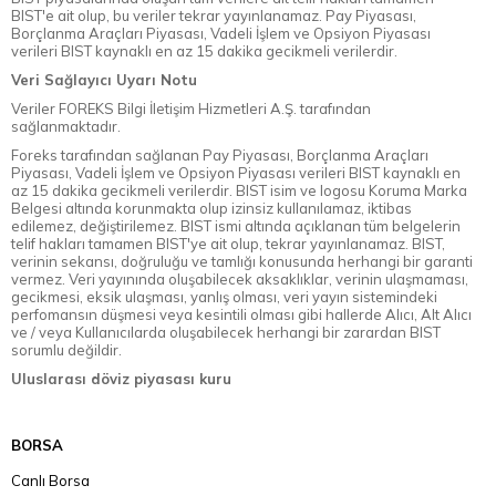
BIST'e ait olup, bu veriler tekrar yayınlanamaz. Pay Piyasası,
Borçlanma Araçları Piyasası, Vadeli İşlem ve Opsiyon Piyasası
verileri BIST kaynaklı en az 15 dakika gecikmeli verilerdir.
Veri Sağlayıcı Uyarı Notu
Veriler FOREKS Bilgi İletişim Hizmetleri A.Ş. tarafından
sağlanmaktadır.
Foreks tarafından sağlanan Pay Piyasası, Borçlanma Araçları
Piyasası, Vadeli İşlem ve Opsiyon Piyasası verileri BIST kaynaklı en
az 15 dakika gecikmeli verilerdir. BIST isim ve logosu Koruma Marka
Belgesi altında korunmakta olup izinsiz kullanılamaz, iktibas
edilemez, değiştirilemez. BIST ismi altında açıklanan tüm belgelerin
telif hakları tamamen BIST'ye ait olup, tekrar yayınlanamaz. BIST,
verinin sekansı, doğruluğu ve tamlığı konusunda herhangi bir garanti
vermez. Veri yayınında oluşabilecek aksaklıklar, verinin ulaşmaması,
gecikmesi, eksik ulaşması, yanlış olması, veri yayın sistemindeki
perfomansın düşmesi veya kesintili olması gibi hallerde Alıcı, Alt Alıcı
ve / veya Kullanıcılarda oluşabilecek herhangi bir zarardan BIST
sorumlu değildir.
Uluslarası döviz piyasası kuru
BORSA
Canlı Borsa