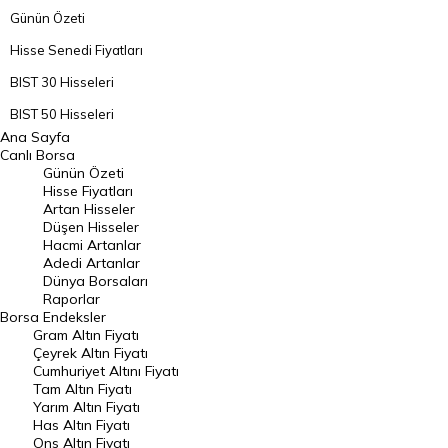
Günün Özeti
Hisse Senedi Fiyatları
BIST 30 Hisseleri
BIST 50 Hisseleri
Ana Sayfa
BIST 100 Hisseleri
Canlı Borsa
Günün Özeti
En Çok Artan Hisseler
Hisse Fiyatları
Artan Hisseler
En Çok Düşen Hisseler
Düşen Hisseler
Hacmi Artanlar
Hacmi Artanlar
Adedi Artanlar
Geçmiş Kapanışlar
Dünya Borsaları
Raporlar
Dünya Borsaları
Borsa
Endeksler
Gram Altın Fiyatı
Raporlar
Çeyrek Altın Fiyatı
Endeksler
Cumhuriyet Altını Fiyatı
Tam Altın Fiyatı
Yarım Altın Fiyatı
DÖVİZ
Has Altın Fiyatı
Ons Altın Fiyatı
Döviz Kuru