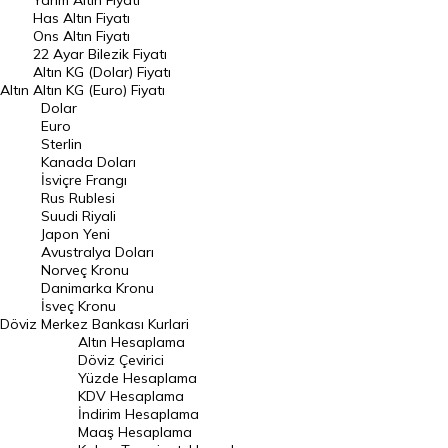
Yarım Altın Fiyatı
DÖVİZ
Has Altın Fiyatı
Ons Altın Fiyatı
Döviz Kuru
22 Ayar Bilezik Fiyatı
Dolar Kuru
Altın KG (Dolar) Fiyatı
Altın
Altın KG (Euro) Fiyatı
Euro Kuru
Dolar
Euro
Pound Kuru
Sterlin
Kanada Doları
Frank Kuru
İsviçre Frangı
Riyal Kuru
Rus Rublesi
Suudi Riyali
Avustralya Doları
Japon Yeni
Avustralya Doları
Danimarka Kronu Kuru
Norveç Kronu
Danimarka Kronu
Kanada Doları Kuru
İsveç Kronu
Döviz
Merkez Bankası Kurlari
Norveç Kronu Kuru
Altın Hesaplama
İsveç Kronu Kuru
Döviz Çevirici
Yüzde Hesaplama
Japon Yeni Kuru
KDV Hesaplama
İndirim Hesaplama
Serbest Piyasa Döviz Kurları
Maaş Hesaplama