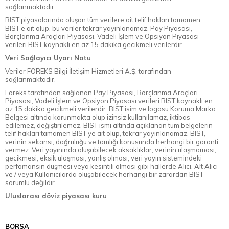
sağlanmaktadır.
BIST piyasalarında oluşan tüm verilere ait telif hakları tamamen
BIST'e ait olup, bu veriler tekrar yayınlanamaz. Pay Piyasası,
Borçlanma Araçları Piyasası, Vadeli İşlem ve Opsiyon Piyasası
verileri BIST kaynaklı en az 15 dakika gecikmeli verilerdir.
Veri Sağlayıcı Uyarı Notu
Veriler FOREKS Bilgi İletişim Hizmetleri A.Ş. tarafından
sağlanmaktadır.
Foreks tarafından sağlanan Pay Piyasası, Borçlanma Araçları
Piyasası, Vadeli İşlem ve Opsiyon Piyasası verileri BIST kaynaklı en
az 15 dakika gecikmeli verilerdir. BIST isim ve logosu Koruma Marka
Belgesi altında korunmakta olup izinsiz kullanılamaz, iktibas
edilemez, değiştirilemez. BIST ismi altında açıklanan tüm belgelerin
telif hakları tamamen BIST'ye ait olup, tekrar yayınlanamaz. BIST,
verinin sekansı, doğruluğu ve tamlığı konusunda herhangi bir garanti
vermez. Veri yayınında oluşabilecek aksaklıklar, verinin ulaşmaması,
gecikmesi, eksik ulaşması, yanlış olması, veri yayın sistemindeki
perfomansın düşmesi veya kesintili olması gibi hallerde Alıcı, Alt Alıcı
ve / veya Kullanıcılarda oluşabilecek herhangi bir zarardan BIST
sorumlu değildir.
Uluslarası döviz piyasası kuru
BORSA