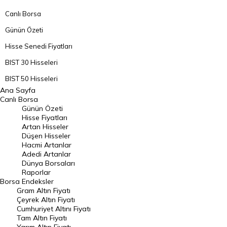
Canlı Borsa
Günün Özeti
Hisse Senedi Fiyatları
BIST 30 Hisseleri
BIST 50 Hisseleri
Ana Sayfa
BIST 100 Hisseleri
Canlı Borsa
Günün Özeti
En Çok Artan Hisseler
Hisse Fiyatları
Artan Hisseler
En Çok Düşen Hisseler
Düşen Hisseler
Hacmi Artanlar
Hacmi Artanlar
Adedi Artanlar
Geçmiş Kapanışlar
Dünya Borsaları
Raporlar
Dünya Borsaları
Borsa
Endeksler
Gram Altın Fiyatı
Raporlar
Çeyrek Altın Fiyatı
Endeksler
Cumhuriyet Altını Fiyatı
Tam Altın Fiyatı