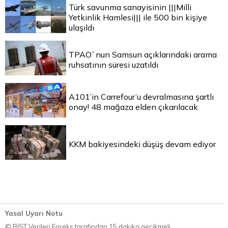
Türk savunma sanayisinin |||Milli
Yetkinlik Hamlesi||| ile 500 bin kişiye
ulaşıldı
TPAO`nun Samsun açıklarındaki arama
ruhsatının süresi uzatıldı
A101’in Carrefour’u devralmasına şartlı
onay! 48 mağaza elden çıkarılacak
KKM bakiyesindeki düşüş devam ediyor
Yasal Uyarı Notu
© BİST Verileri Foreks tarafından 15 dakika gecikmeli