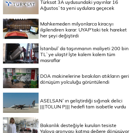
Türksat 3A uydusundaki yayınlar 16
Ağustos`ta yeni uydulara geçecek
Mahkemeden milyonlarca kiracıyı
ilgilendiren karar: UYAP’taki tek hareket
her şeyi değiştirdi
İstanbul`da taşınmanın maliyeti 200 bin
TL`ye ulaştı! İşte kalem kalem tüm
masraflar
DOA makinelerine bırakılan atıkların geri
dönüşüm yolculuğu görüntülendi
ASELSAN`ın geliştirdiği sığınak delici
|||TOLUN P||| hedefi tam isabetle vurdu
Bakanlık desteğiyle kurulan tesiste
Yalova aronyası katma değere dönüşüyor