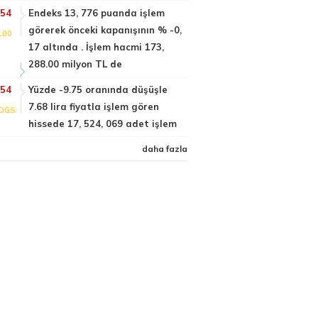
:54
Endeks 13, 776 puanda işlem
görerek önceki kapanışının % -0,
100
17 altında . İşlem hacmi 173,
288.00 milyon TL de
:54
Yüzde -9.75 oranında düşüşle
7.68 lira fiyatla işlem gören
DGS
hissede 17, 524, 069 adet işlem
daha fazla