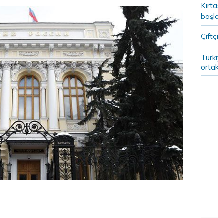
Kırt
başla
Çiftçi
Türki
ortak