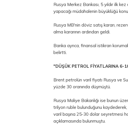
Rusya Merkez Bankası, 5 yıldır ilk kez
yapacağı müdahalenin büyüklüğü konus
Rusya MB'nin döviz satış kararı, rezervl
alma kararının ardından geldi.
Banka ayrıca, finansal istikrarı korum
belirtti.
"DÜŞÜK PETROL FİYATLARINA 6-10
Brent petrolün varil fiyatı Rusya ve 
yüzde 30 oranında düşmüştü.
Rusya Maliye Bakanlığı ise bunun üzer
trilyon ruble bulunduğunu kaydederek, "
varil başına 25-30 dolar seyretmesi h
açıklamasında bulunmuştu.