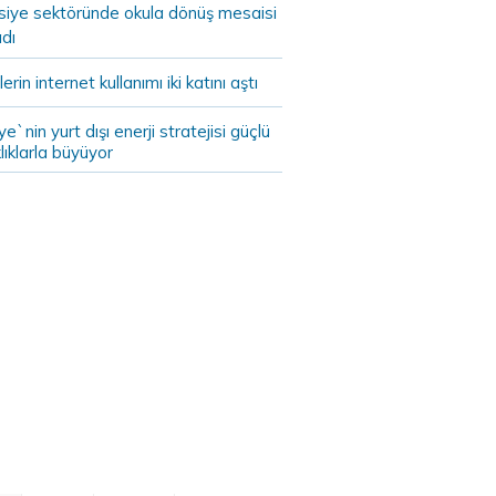
asiye sektöründe okula dönüş mesaisi
dı
lerin internet kullanımı iki katını aştı
ye`nin yurt dışı enerji stratejisi güçlü
lıklarla büyüyor