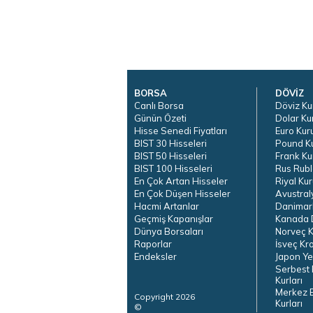
BORSA
DÖVİZ
Canlı Borsa
Döviz Ku
Günün Özeti
Dolar Ku
Hisse Senedi Fiyatları
Euro Kur
BIST 30 Hisseleri
Pound K
BIST 50 Hisseleri
Frank Ku
BIST 100 Hisseleri
Rus Rubl
En Çok Artan Hisseler
Riyal Kur
En Çok Düşen Hisseler
Avustral
Hacmi Artanlar
Danimar
Geçmiş Kapanışlar
Kanada D
Dünya Borsaları
Norveç K
Raporlar
İsveç Kr
Endeksler
Japon Ye
Serbest 
Kurları
Merkez 
Copyright 2026
Kurları
©