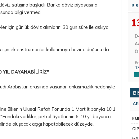
 döviz satışına başladı. Banka döviz piyasasına
BIS
unda bilgi vermedi.
1
er için günlük döviz alımlarını 30 gün süre ile askıya
D
Aç
ak için ek enstrümanlar kullanmaya hazır olduğunu da
Ö
En
1
 YIL DAYANABİLİRİZ"
Suudi Arabistan arasında yaşanan anlaşmazlık nedeniyle
BI
AR
ine ülkenin Ulusal Refah Fonunda 1 Mart itibarıyla 10,1
Fondaki varlıklar, petrol fiyatlarının 6-10 yıl boyunca
EM
alinde oluşacak açığı kapatabilecek düzeyde."
GI
MR