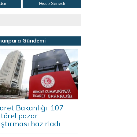
adar
Hisse Senedi
manpara Gündemi
aret Bakanlığı, 107
törel pazar
ştırması hazırladı