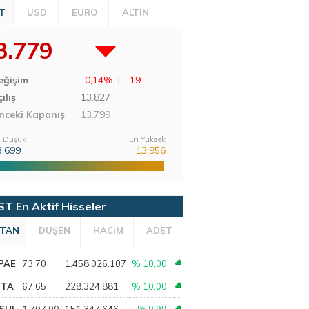
T
USD
EURO
ALTIN
3.779
eğişim
:
-0,14%
|
-19
ılış
:
13.827
nceki Kapanış
: 13.799
 Düşük
En Yüksek
3.699
13.956
ST En Aktif Hisseler
TAN
DÜŞEN
HACİM
ADET
PAE
73,70
1.458.026.107
% 10,00
PTA
67,65
228.324.881
% 10,00
SHL
1.707,00
151.347.646
% 9,99