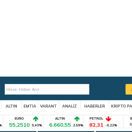
ALTIN
EMTİA
VARANT
ANALİZ
HABERLER
KRİPTO P
EURO
ALTIN
PETROL
55,2510
6.660,55
82,31
4
%
0,43%
2,59%
-0,22%