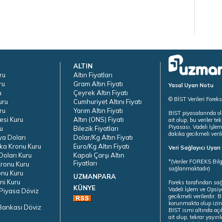
ALTIN
ru
Altın Fiyatları
ru
Gram Altın Fiyatı
Yasal Uyarı Notu
u
Çeyrek Altın Fiyatı
© BİST Verileri Forek
uru
Cumhuriyet Altını Fiyatı
ru
Yarım Altın Fiyatı
BIST piyasalarında ol
esi Kuru
Altın (ONS) Fiyatı
ait olup, bu veriler 
Piyasası, Vadeli İşle
u
Bilezik Fiyatları
dakika gecikmeli veril
ya Doları
Dolar/Kg Altın Fiyatı
ka Kronu Kuru
Euro/Kg Altın Fiyatı
Veri Sağlayıcı Uyar
oları Kuru
Kapalı Çarşı Altın
*(Veriler FOREKS Bilg
Fiyatları
ronu Kuru
sağlanmaktadır)
onu Kuru
UZMANPARA
ni Kuru
Foreks tarafından sa
KÜNYE
Vadeli İşlem ve Opsiy
Piyasa Döviz
gecikmeli verilerdir.
korunmakta olup izins
Bankası Döviz
BIST ismi altında açı
ait olup, tekrar yayı