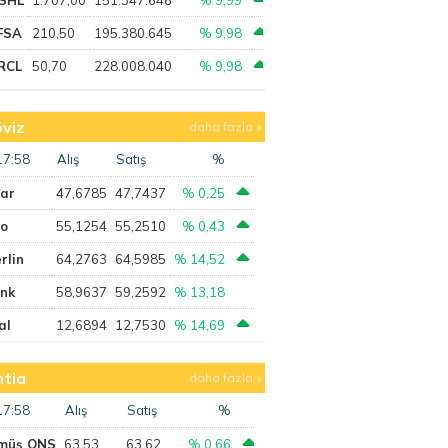
FSA
210,50
195.380.645
% 9,98
RCL
50,70
228.008.040
% 9,98
viz
daha fazla
17:58
Alış
Satış
%
lar
47,6785
47,7437
% 0,25
ro
55,1254
55,2510
% 0,43
rlin
64,2763
64,5985
% 14,52
ank
58,9637
59,2592
% 13,18
al
12,6894
12,7530
% 14,69
tia
daha fazla
17:58
Alış
Satış
%
müş ONS
63,53
63,62
% 0,66