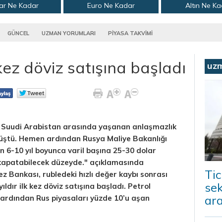
ar Ne Kadar
Euro Ne Kadar
Altın Ne K
GÜNCEL
UZMAN YORUMLARI
PİYASA TAKVİMİ
 kez döviz satışına başladı
uz
ve Suudi Arabistan arasında yaşanan anlaşmazlık
üştü. Hemen ardından Rusya Maliye Bakanlığı
nın 6-10 yıl boyunca varil başına 25-30 dolar
 kapatabilecek düzeyde." açıklamasında
Tic
 Bankası, rubledeki hızlı değer kaybı sonrası
sek
ıldır ilk kez döviz satışına başladı. Petrol
ara
 ardından Rus piyasaları yüzde 10’u aşan