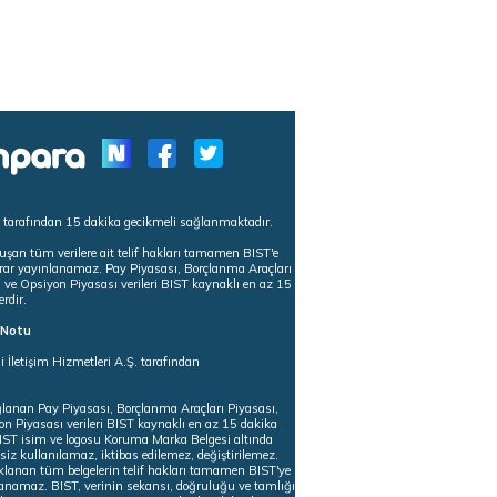
s tarafından 15 dakika gecikmeli sağlanmaktadır.
uşan tüm verilere ait telif hakları tamamen BIST'e
tekrar yayınlanamaz. Pay Piyasası, Borçlanma Araçları
m ve Opsiyon Piyasası verileri BIST kaynaklı en az 15
erdir.
ı Notu
i İletişim Hizmetleri A.Ş. tarafından
ğlanan Pay Piyasası, Borçlanma Araçları Piyasası,
on Piyasası verileri BIST kaynaklı en az 15 dakika
 BIST isim ve logosu Koruma Marka Belgesi altında
iz kullanılamaz, iktibas edilemez, değiştirilemez.
klanan tüm belgelerin telif hakları tamamen BIST'ye
nlanamaz. BIST, verinin sekansı, doğruluğu ve tamlığı