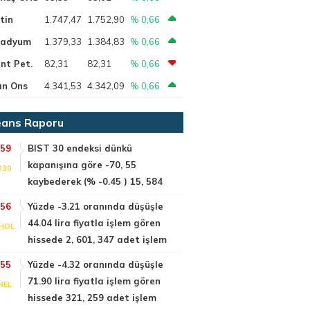
tin
1.747,47
1.752,90
% 0,66
ladyum
1.379,33
1.384,83
% 0,66
nt Pet.
82,31
82,31
% 0,66
ın Ons
4.341,53
4.342,09
% 0,66
ans Raporu
:59
BIST 30 endeksi dünkü
kapanışına göre -70, 55
030
kaybederek (% -0.45 ) 15, 584
:56
Yüzde -3.21 oranında düşüşle
44.04 lira fiyatla işlem gören
HOL
hissede 2, 601, 347 adet işlem
:55
Yüzde -4.32 oranında düşüşle
71.90 lira fiyatla işlem gören
NEL
hissede 321, 259 adet işlem