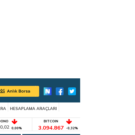
ARA
HESAPLAMA ARAÇLARI
BONO
BITCOIN
0,02
3.094.867
0,00%
-0,32%