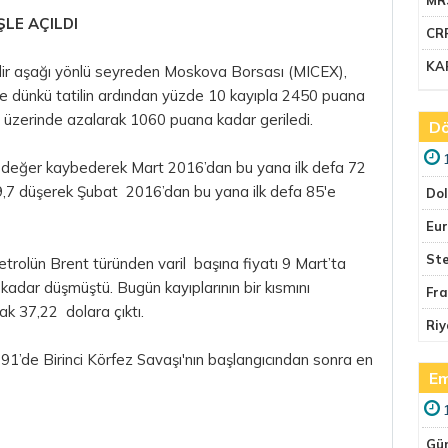
LE AÇILDI
CR
KA
edir aşağı yönlü seyreden Moskova Borsası (MICEX),
ikte dünkü tatilin ardından yüzde 10 kayıpla 2450 puana
 üzerinde azalarak 1060 puana kadar geriledi.
Dö
4 değer kaybederek Mart 2016’dan bu yana ilk defa 72
9,7 düşerek Şubat 2016’dan bu yana ilk defa 85'e
Do
Eu
Ste
trolün Brent türünden varil başına fiyatı 9 Mart’ta
kadar düşmüştü. Bugün kayıplarının bir kısmını
Fr
rak 37,22 dolara çıktı.
Riy
991’de Birinci Körfez Savaşı'nın başlangıcından sonra en
Em
Gü