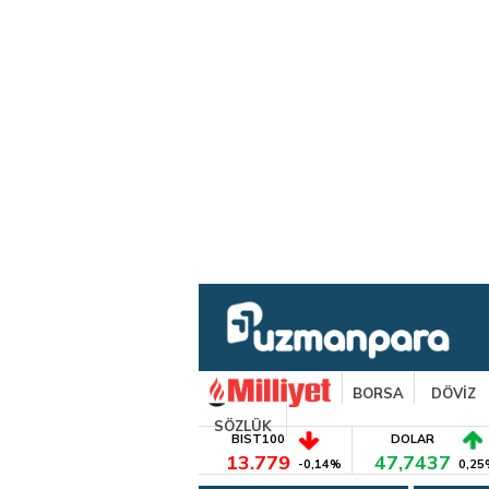
BORSA
DÖVİZ
SÖZLÜK
BIST100
DOLAR
13.779
47,7437
-0,14%
0,25