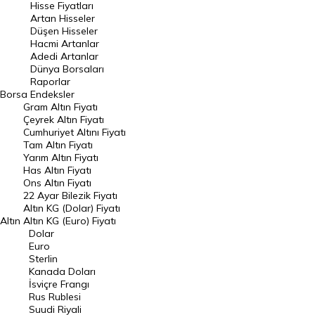
Hisse Fiyatları
Artan Hisseler
En Çok Düşen Hisseler
Düşen Hisseler
Hacmi Artanlar
Hacmi Artanlar
Adedi Artanlar
Geçmiş Kapanışlar
Dünya Borsaları
Raporlar
Dünya Borsaları
Borsa
Endeksler
Gram Altın Fiyatı
Raporlar
Çeyrek Altın Fiyatı
Endeksler
Cumhuriyet Altını Fiyatı
Tam Altın Fiyatı
Yarım Altın Fiyatı
DÖVİZ
Has Altın Fiyatı
Ons Altın Fiyatı
Döviz Kuru
22 Ayar Bilezik Fiyatı
Dolar Kuru
Altın KG (Dolar) Fiyatı
Altın
Altın KG (Euro) Fiyatı
Euro Kuru
Dolar
Euro
Pound Kuru
Sterlin
Kanada Doları
Frank Kuru
İsviçre Frangı
Riyal Kuru
Rus Rublesi
Suudi Riyali