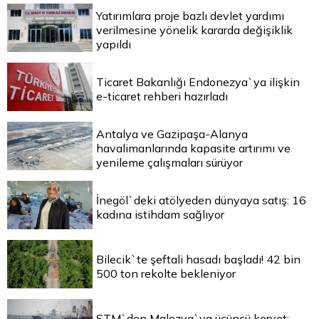
Yatırımlara proje bazlı devlet yardımı
verilmesine yönelik kararda değişiklik
yapıldı
Ticaret Bakanlığı Endonezya`ya ilişkin
e-ticaret rehberi hazırladı
Antalya ve Gazipaşa-Alanya
havalimanlarında kapasite artırımı ve
yenileme çalışmaları sürüyor
İnegöl`deki atölyeden dünyaya satış: 16
kadına istihdam sağlıyor
Bilecik`te şeftali hasadı başladı! 42 bin
500 ton rekolte bekleniyor
STM`den Malezya`ya üçüncü korvet: