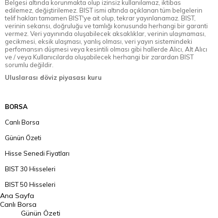
Belgesi altında korunmakta olup izinsiz kullanılamaz, iktibas
edilemez, değiştirilemez. BIST ismi altında açıklanan tüm belgelerin
telif hakları tamamen BIST'ye ait olup, tekrar yayınlanamaz. BIST,
verinin sekansı, doğruluğu ve tamlığı konusunda herhangi bir garanti
vermez. Veri yayınında oluşabilecek aksaklıklar, verinin ulaşmaması,
gecikmesi, eksik ulaşması, yanlış olması, veri yayın sistemindeki
perfomansın düşmesi veya kesintili olması gibi hallerde Alıcı, Alt Alıcı
ve / veya Kullanıcılarda oluşabilecek herhangi bir zarardan BIST
sorumlu değildir.
Uluslarası döviz piyasası kuru
BORSA
Canlı Borsa
Günün Özeti
Hisse Senedi Fiyatları
BIST 30 Hisseleri
BIST 50 Hisseleri
Ana Sayfa
BIST 100 Hisseleri
Canlı Borsa
Günün Özeti
En Çok Artan Hisseler