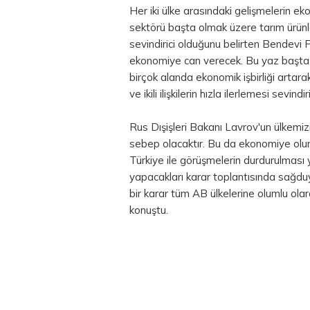
Her iki ülke arasındaki gelişmelerin e
sektörü başta olmak üzere tarım ürünle
sevindirici olduğunu belirten Bendevi
ekonomiye can verecek. Bu yaz başta 
birçok alanda ekonomik işbirliği artara
ve ikili ilişkilerin hızla ilerlemesi sevindiri
Rus Dışişleri Bakanı Lavrov'un ülkemizi 
sebep olacaktır. Bu da ekonomiye ol
Türkiye ile görüşmelerin durdurulması y
yapacakları karar toplantısında sağduyu
bir karar tüm AB ülkelerine olumlu ola
konuştu.