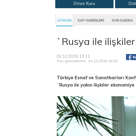
Döviz Kuru
Dol
GÜNDEM
KAP HABERLERİ
SON DAKİKA
`Rusya ile ilişki
01.12.2016 13:11
Son güncelleme : 01.12.2016 16:02
Türkiye Esnaf ve Sanatkarları Ko
`Rusya ile yakın ilişkiler ekonomiye