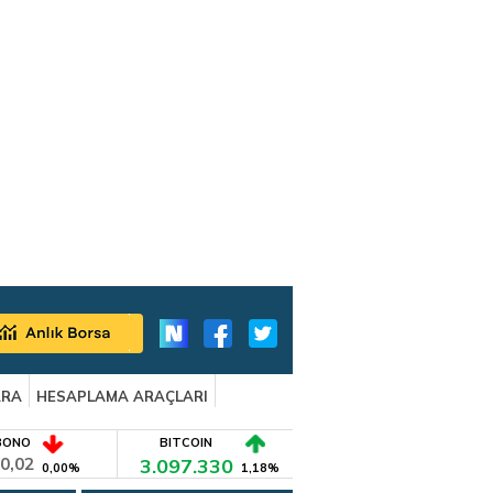
ARA
HESAPLAMA ARAÇLARI
BONO
BITCOIN
0,02
3.097.330
0,00%
1,18%