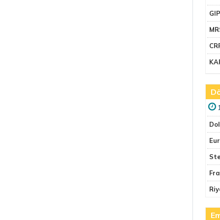
GI
MR
CR
KA
Dö
Do
Eu
Ste
Fr
Riy
Em