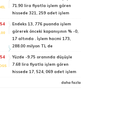
71.90 lira fiyatla işlem gören
NEL
hissede 321, 259 adet işlem
:54
Endeks 13, 776 puanda işlem
görerek önceki kapanışının % -0,
100
17 altında . İşlem hacmi 173,
288.00 milyon TL de
:54
Yüzde -9.75 oranında düşüşle
7.68 lira fiyatla işlem gören
DGS
hissede 17, 524, 069 adet işlem
daha fazla