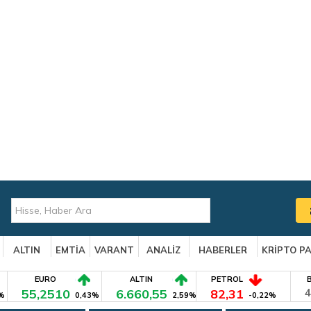
ALTIN
EMTİA
VARANT
ANALİZ
HABERLER
KRİPTO P
EURO
ALTIN
PETROL
55,2510
6.660,55
82,31
4
%
0,43%
2,59%
-0,22%