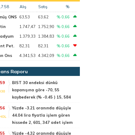
17:58
Alış
Satış
%
müş ONS
63,53
63,62
% 0,66
tin
1.747,47
1.752,90
% 0,66
ladyum
1.379,33
1.384,83
% 0,66
nt Pet.
82,31
82,31
% 0,66
ın Ons
4.341,53
4.342,09
% 0,66
ans Raporu
:59
BIST 30 endeksi dünkü
kapanışına göre -70, 55
030
kaybederek (% -0.45 ) 15, 584
:56
Yüzde -3.21 oranında düşüşle
44.04 lira fiyatla işlem gören
HOL
hissede 2, 601, 347 adet işlem
:55
Yüzde -4.32 oranında düşüşle