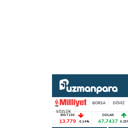
BORSA
DÖVİZ
SÖZLÜK
BIST100
DOLAR
13.779
47,7437
-0,14%
0,25