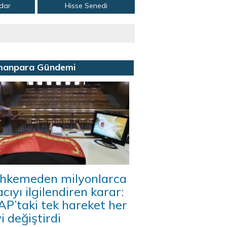
adar
Hisse Senedi
manpara Gündemi
hkemeden milyonlarca
acıyı ilgilendiren karar:
P’taki tek hareket her
i değiştirdi