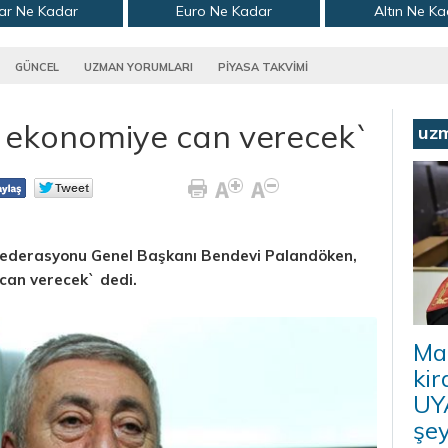
ar Ne Kadar
Euro Ne Kadar
Altın Ne K
GÜNCEL
UZMAN YORUMLARI
PİYASA TAKVİMİ
ler ekonomiye can verecek`
uz
nfederasyonu Genel Başkanı Bendevi Palandöken,
 can verecek` dedi.
Ma
kir
UYA
şey