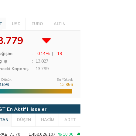
T
USD
EURO
ALTIN
3.779
eğişim
:
-0,14%
|
-19
ılış
:
13.827
nceki Kapanış
: 13.799
 Düşük
En Yüksek
3.699
13.956
ST En Aktif Hisseler
TAN
DÜŞEN
HACİM
ADET
PAE
73,70
1.458.026.107
% 10,00