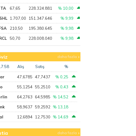
PTA
67,65
228.324.881
% 10,00
SHL
1.707,00
151.347.646
% 9,99
FSA
210,50
195.380.645
% 9,98
RCL
50,70
228.008.040
% 9,98
viz
daha fazla
17:58
Alış
Satış
%
lar
47,6785
47,7437
% 0,25
ro
55,1254
55,2510
% 0,43
rlin
64,2763
64,5985
% 14,52
ank
58,9637
59,2592
% 13,18
al
12,6894
12,7530
% 14,69
tia
daha fazla