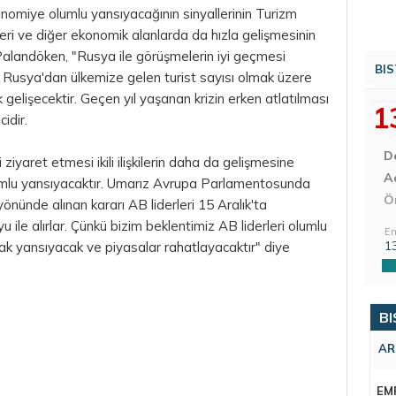
konomiye olumlu yansıyacağının sinyallerinin Turizm
ri ve diğer ekonomik alanlarda da hızla gelişmesinin
 Palandöken, "Rusya ile görüşmelerin iyi geçmesi
BIS
Rusya'dan ülkemize gelen turist sayısı olmak üzere
k gelişecektir. Geçen yıl yaşanan krizin erken atlatılması
1
cidir.
D
ziyaret etmesi ikili ilişkilerin daha da gelişmesine
Aç
umlu yansıyacaktır. Umarız Avrupa Parlamentosunda
Ö
önünde alınan kararı AB liderleri 15 Aralık'ta
 ile alırlar. Çünkü
bizim
beklentimiz AB liderleri olumlu
En
1
rak yansıyacak ve piyasalar rahatlayacaktır" diye
BI
AR
EM