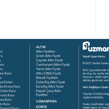
ALTIN
ru
Altın Fiyatları
ru
Gram Altın Fiyatı
Yasal Uyarı Notu
u
Çeyrek Altın Fiyatı
© BİST Verileri Forek
uru
Cumhuriyet Altını Fiyatı
ru
Yarım Altın Fiyatı
BIST piyasalarında ol
esi Kuru
Altın (ONS) Fiyatı
ait olup, bu veriler 
Piyasası, Vadeli İşle
u
Bilezik Fiyatları
dakika gecikmeli veril
ya Doları
Dolar/Kg Altın Fiyatı
ka Kronu Kuru
Euro/Kg Altın Fiyatı
Veri Sağlayıcı Uyar
oları Kuru
Kapalı Çarşı Altın
*(Veriler FOREKS Bilg
Fiyatları
ronu Kuru
sağlanmaktadır)
onu Kuru
UZMANPARA
ni Kuru
Foreks tarafından sa
KÜNYE
Vadeli İşlem ve Opsiy
Piyasa Döviz