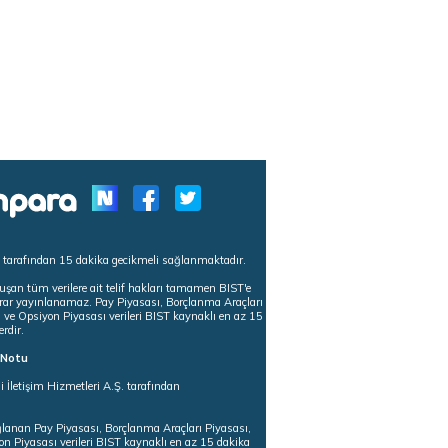
s tarafından 15 dakika gecikmeli sağlanmaktadır.
uşan tüm verilere ait telif hakları tamamen BIST'e
tekrar yayınlanamaz. Pay Piyasası, Borçlanma Araçları
m ve Opsiyon Piyasası verileri BIST kaynaklı en az 15
erdir.
ı Notu
i İletişim Hizmetleri A.Ş. tarafından
ğlanan Pay Piyasası, Borçlanma Araçları Piyasası,
on Piyasası verileri BIST kaynaklı en az 15 dakika