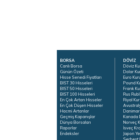
BORSA
DÖVİZ
Canlı Borsa
Döviz Ku
Günün Özeti
Dolar Ku
Hisse Senedi Fiyatları
Euro Kur
BIST 30 Hisseleri
Pound K
BIST 50 Hisseleri
Frank Ku
BIST 100 Hisseleri
Rus Rubl
En Çok Artan Hisseler
Riyal Kur
En Çok Düşen Hisseler
Avustral
Hacmi Artanlar
Danimar
Geçmiş Kapanışlar
Kanada D
Dünya Borsaları
Norveç K
Raporlar
İsveç Kr
Endeksler
Japon Ye
Serbest 