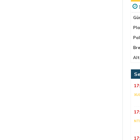
Gü
Pla
Pa
Bre
Alt
Se
17
XU
17
NT
17