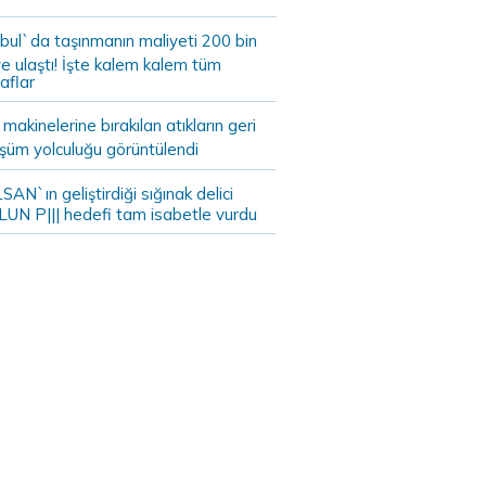
bul`da taşınmanın maliyeti 200 bin
e ulaştı! İşte kalem kalem tüm
aflar
akinelerine bırakılan atıkların geri
şüm yolculuğu görüntülendi
AN`ın geliştirdiği sığınak delici
LUN P||| hedefi tam isabetle vurdu