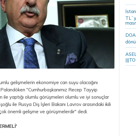
İstan
TL`y
masr
DOA m
dönü
ASELS
|||TO
umlu gelişmelerin ekonomiye can suyu olacağını
i Palandöken "Cumhurbaşkanımız Recep Tayyip
ile yaptığı olumlu görüşmeleri olumlu ve iyi sonuçlar
oğlu ile Rusya Diş İşleri Bakanı Lavrov arasındaki ikili
çok önemli gelişme ve görüşmelerdir" dedi.
ERMELİ'