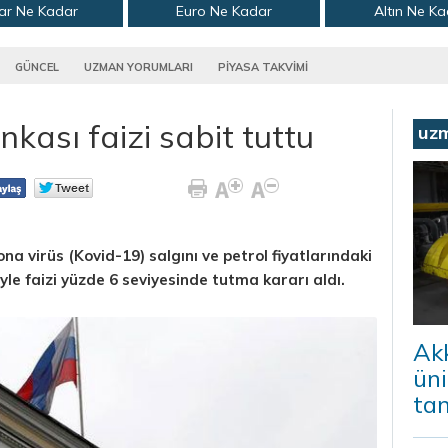
ar Ne Kadar
Euro Ne Kadar
Altın Ne K
GÜNCEL
UZMAN YORUMLARI
PİYASA TAKVİMİ
ası faizi sabit tuttu
uz
na virüs (Kovid-19) salgını ve petrol fiyatlarındaki
le faizi yüzde 6 seviyesinde tutma kararı aldı.
Ak
ün
ta