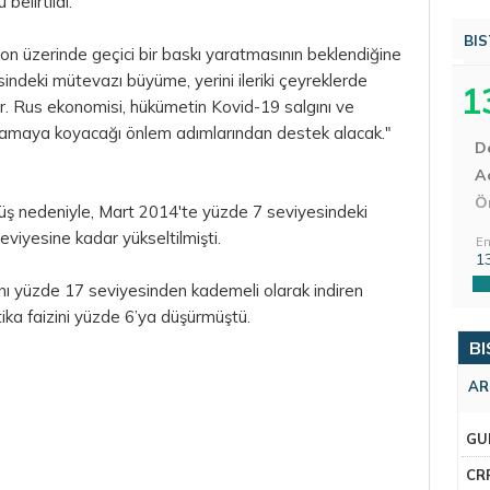
belirtildi.
BIS
on üzerinde geçici bir baskı yaratmasının beklendiğine
indeki mütevazı büyüme, yerini ileriki çeyreklerde
1
ir. Rus ekonomisi, hükümetin Kovid-19 salgını ve
ulamaya koyacağı önlem adımlarından destek alacak."
D
Aç
Ö
üşüş nedeniyle, Mart 2014'te yüzde 7 seviyesindeki
eviyesine kadar yükseltilmişti.
En
1
ını yüzde 17 seviyesinden kademeli olarak indiren
ka faizini yüzde 6’ya düşürmüştü.
BI
AR
GU
CR