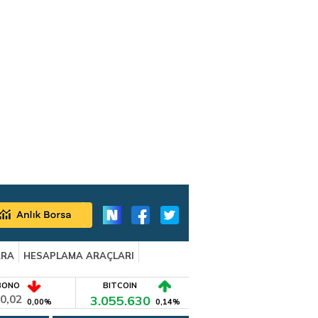
ARA
HESAPLAMA ARAÇLARI
BONO
BITCOIN
0,02
3.055.630
0,00%
0,14%