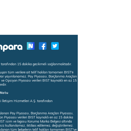
s tarafından 15 dakika gecikmeli sağlanmaktadır.
uşan tüm verilere ait telif hakları tamamen BIST'e
tekrar yayınlanamaz. Pay Piyasası, Borçlanma Araçları
m ve Opsiyon Piyasası verileri BIST kaynaklı en az 15
erdir.
ı Notu
i İletişim Hizmetleri A.Ş. tarafından
ğlanan Pay Piyasası, Borçlanma Araçları Piyasası,
on Piyasası verileri BIST kaynaklı en az 15 dakika
 BIST isim ve logosu Koruma Marka Belgesi altında
iz kullanılamaz, iktibas edilemez, değiştirilemez.
klanan tüm belgelerin telif hakları tamamen BIST'ye