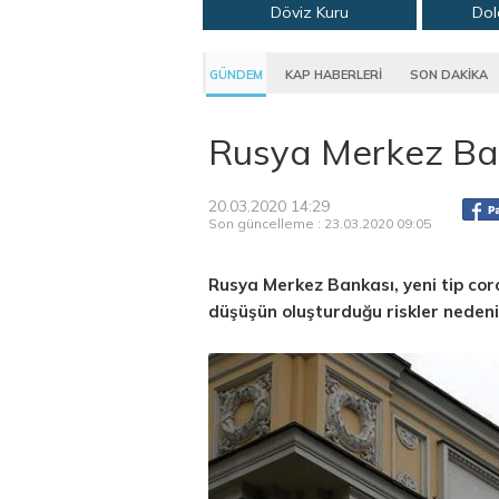
Döviz Kuru
Dol
GÜNDEM
KAP HABERLERİ
SON DAKİKA
Rusya Merkez Bank
20.03.2020 14:29
Son güncelleme : 23.03.2020 09:05
Rusya Merkez Bankası, yeni tip coro
düşüşün oluşturduğu riskler nedeniy