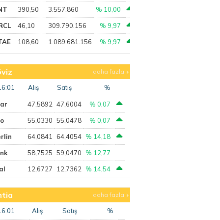
NT
390,50
3.557.860
% 10,00
RCL
46,10
309.790.156
% 9,97
TAE
108,60
1.089.681.156
% 9,97
viz
daha fazla
16:01
Alış
Satış
%
lar
47,5892
47,6004
% 0,07
ro
55,0330
55,0478
% 0,07
rlin
64,0841
64,4054
% 14,18
ank
58,7525
59,0470
% 12,77
al
12,6727
12,7362
% 14,54
tia
daha fazla
16:01
Alış
Satış
%