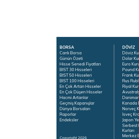
BORSA
DÖVİZ
Canlı Borsa
Döviz Ku
Günün Özeti
Dolar Ku
Hisse Senedi Fiyatları
Euro Kur
BIST 30 Hisseleri
Pound K
BIST 50 Hisseleri
Frank Ku
BIST 100 Hisseleri
Rus Rubl
En Çok Artan Hisseler
Riyal Kur
En Çok Düşen Hisseler
Avustral
Hacmi Artanlar
Danimar
Geçmiş Kapanışlar
Kanada D
Dünya Borsaları
Norveç K
Raporlar
İsveç Kr
Endeksler
Japon Ye
Serbest 
Kurları
Merkez 
Copyright 2026