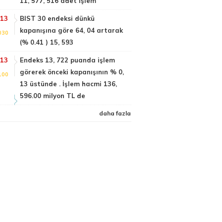
11, 577, 516 adet işlem
:13
BIST 30 endeksi dünkü
kapanışına göre 64, 04 artarak
030
(% 0.41 ) 15, 593
:13
Endeks 13, 722 puanda işlem
görerek önceki kapanışının % 0,
100
13 üstünde . İşlem hacmi 136,
596.00 milyon TL de
daha fazla