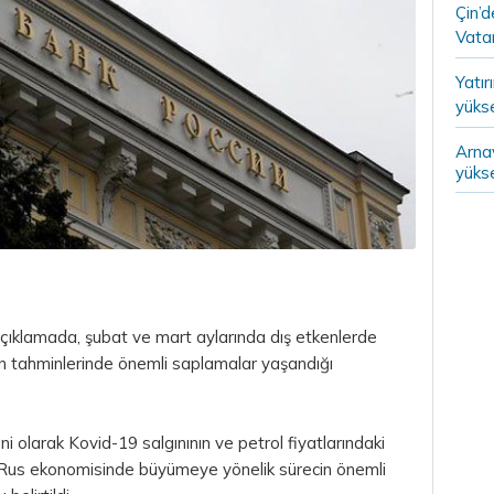
Çin’
Vatan
Yatır
yükse
Arna
yükse
ıklamada, şubat ve mart aylarında dış etkenlerde
n tahminlerinde önemli saplamalar yaşandığı
i olarak Kovid-19 salgınının ve petrol fiyatlarındaki
, Rus ekonomisinde büyümeye yönelik sürecin önemli