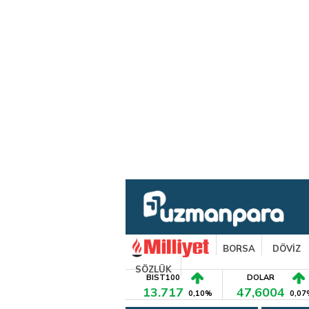
BORSA
DÖVİZ
SÖZLÜK
BIST100
DOLAR
13.717
47,6004
0,10%
0,07