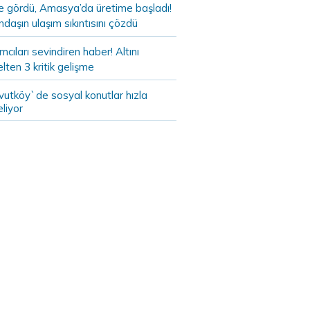
de gördü, Amasya’da üretime başladı!
daşın ulaşım sıkıntısını çözdü
ımcıları sevindiren haber! Altını
lten 3 kritik gelişme
vutköy`de sosyal konutlar hızla
liyor