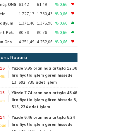
müş ONS
61,42
61,49
% 0,66
tin
1.727,17
1.730,43
% 0,66
ladyum
1.371,46
1.375,96
% 0,66
nt Pet.
80,76
80,76
% 0,66
ın Ons
4.251,49
4.252,06
% 0,66
ans Raporu
:16
Yüzde 9.95 oranında artışla 12.38
lira fiyatla işlem gören hissede
PRK
13, 692, 735 adet işlem
:15
Yüzde 7.74 oranında artışla 48.46
lira fiyatla işlem gören hissede 3,
STL
515, 234 adet işlem
:14
Yüzde 6.46 oranında artışla 8.24
lira fiyatla işlem gören hissede
DGS