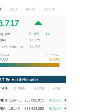
T
USD
EURO
ALTIN
3.717
eğişim
:
0,10%
|
14
ılış
:
13.729
nceki Kapanış
: 13.703
 Düşük
En Yüksek
3.668
13.805
ST En Aktif Hisseler
TAN
DÜŞEN
HACİM
ADET
NDG
1.694,00
253.085.971
% 10,00
FSA
191,40
538.834.282
% 10,00