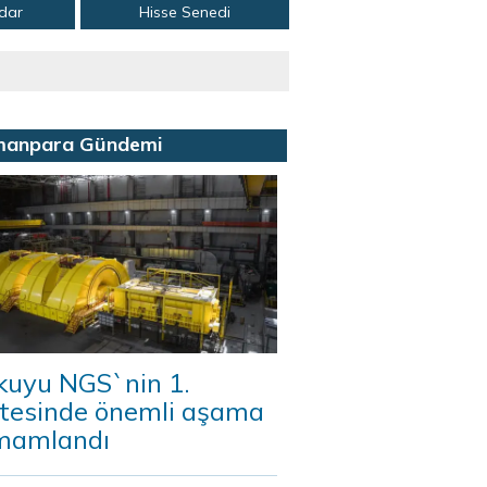
adar
Hisse Senedi
manpara Gündemi
kuyu NGS`nin 1.
itesinde önemli aşama
mamlandı