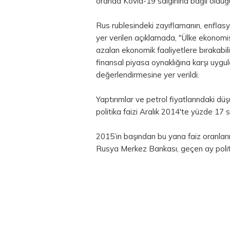
oranda Kovid-19 salgınına bağlı olduğu 
Rus rublesindeki zayıflamanın, enflasy
yer verilen açıklamada, "Ülke ekonomis
azalan ekonomik faaliyetlere bırakabil
finansal piyasa oynaklığına karşı uyg
değerlendirmesine yer verildi.
Yaptırımlar ve petrol fiyatlarındaki d
politika faizi Aralık 2014'te yüzde 17 s
2015’in başından bu yana faiz oranlar
Rusya Merkez Bankası, geçen ay politi