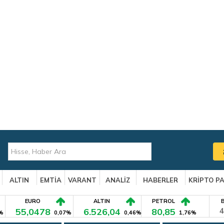
ALTIN
EMTİA
VARANT
ANALİZ
HABERLER
KRİPTO P
EURO
ALTIN
PETROL
55,0478
6.526,04
80,85
4
%
0,07%
0,46%
1,76%