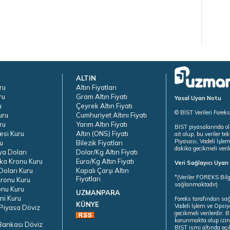
ALTIN
ru
Altın Fiyatları
ru
Gram Altın Fiyatı
Yasal Uyarı Notu
u
Çeyrek Altın Fiyatı
© BİST Verileri Forek
uru
Cumhuriyet Altını Fiyatı
ru
Yarım Altın Fiyatı
BIST piyasalarında ol
esi Kuru
Altın (ONS) Fiyatı
ait olup, bu veriler 
Piyasası, Vadeli İşle
u
Bilezik Fiyatları
dakika gecikmeli veril
ya Doları
Dolar/Kg Altın Fiyatı
ka Kronu Kuru
Euro/Kg Altın Fiyatı
Veri Sağlayıcı Uyar
oları Kuru
Kapalı Çarşı Altın
*(Veriler FOREKS Bilg
Fiyatları
ronu Kuru
sağlanmaktadır)
onu Kuru
UZMANPARA
ni Kuru
Foreks tarafından sa
KÜNYE
Vadeli İşlem ve Opsiy
Piyasa Döviz
gecikmeli verilerdir.
korunmakta olup izins
Bankası Döviz
BIST ismi altında açı