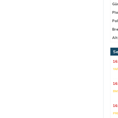
Gü
Pla
Pa
Bre
Alt
Se
16
YA
16
BM
16
PR