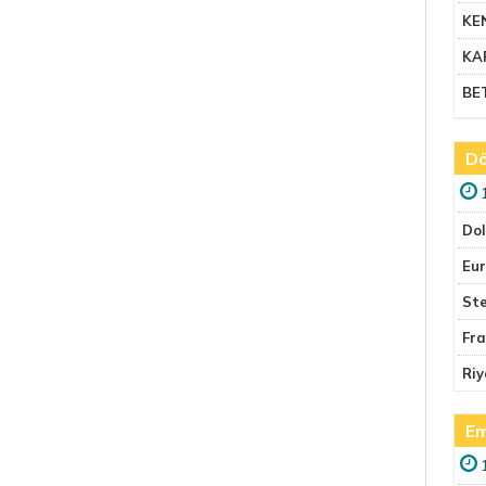
KE
KA
BE
Dö
Do
Eu
Ste
Fr
Riy
Em