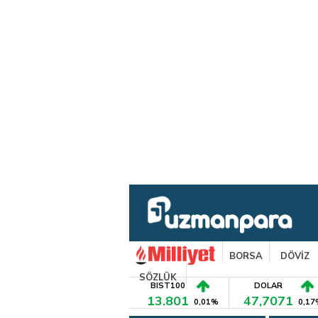
BORSA
DÖVİZ
SÖZLÜK
BIST100
DOLAR
13.801
47,7071
0,01%
0,17