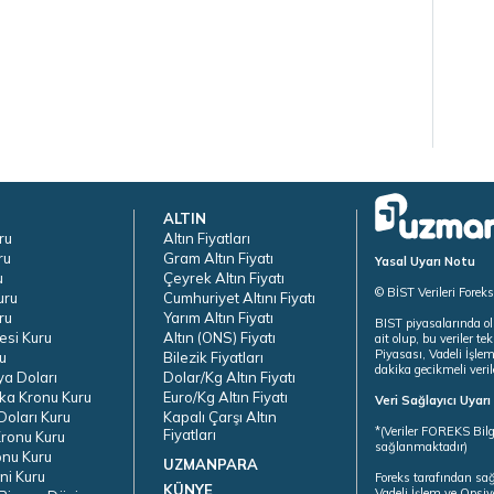
ALTIN
ru
Altın Fiyatları
ru
Gram Altın Fiyatı
Yasal Uyarı Notu
u
Çeyrek Altın Fiyatı
© BİST Verileri Forek
uru
Cumhuriyet Altını Fiyatı
ru
Yarım Altın Fiyatı
BIST piyasalarında ol
esi Kuru
Altın (ONS) Fiyatı
ait olup, bu veriler 
Piyasası, Vadeli İşle
u
Bilezik Fiyatları
dakika gecikmeli veril
ya Doları
Dolar/Kg Altın Fiyatı
ka Kronu Kuru
Euro/Kg Altın Fiyatı
Veri Sağlayıcı Uyar
oları Kuru
Kapalı Çarşı Altın
*(Veriler FOREKS Bilg
Fiyatları
ronu Kuru
sağlanmaktadır)
onu Kuru
UZMANPARA
ni Kuru
Foreks tarafından sa
KÜNYE
Vadeli İşlem ve Opsiy