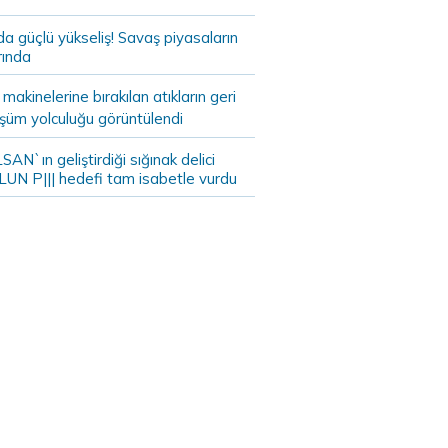
da güçlü yükseliş! Savaş piyasaların
rında
akinelerine bırakılan atıkların geri
şüm yolculuğu görüntülendi
AN`ın geliştirdiği sığınak delici
LUN P||| hedefi tam isabetle vurdu