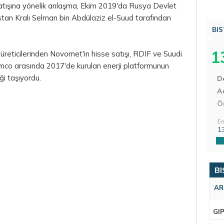
satışına yönelik anlaşma, Ekim 2019'da Rusya Devlet
stan Kralı Selman bin Abdülaziz el-Suud tarafından
BIS
1
üreticilerinden Novomet'in hisse satışı, RDIF ve Suudi
ramco arasında 2017'de kurulan enerji platformunun
ği taşıyordu.
D
Aç
Ö
En
1
BI
AR
GI