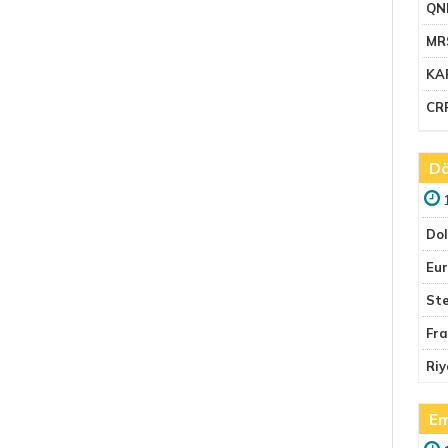
QN
MR
KA
CR
Dö
Do
Eu
Ste
Fr
Riy
Em