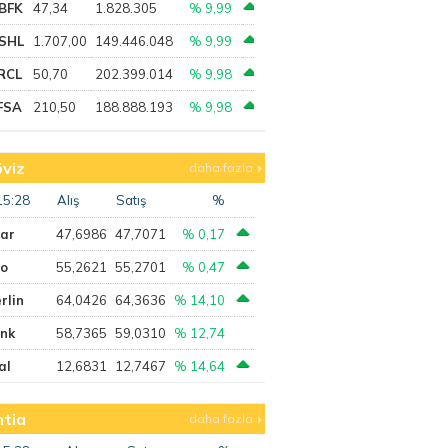
BFK
47,34
1.828.305
% 9,99
SHL
1.707,00
149.446.048
% 9,99
RCL
50,70
202.399.014
% 9,98
FSA
210,50
188.888.193
% 9,98
viz
daha fazla
15:28
Alış
Satış
%
lar
47,6986
47,7071
% 0,17
ro
55,2621
55,2701
% 0,47
rlin
64,0426
64,3636
% 14,10
ank
58,7365
59,0310
% 12,74
al
12,6831
12,7467
% 14,64
tia
daha fazla