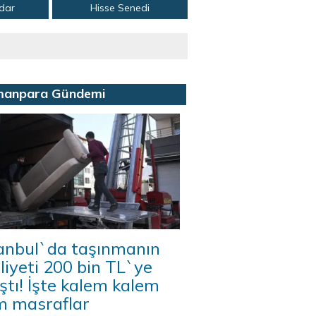
adar
Hisse Senedi
manpara Gündemi
tanbul`da taşınmanın
iyeti 200 bin TL`ye
ştı! İşte kalem kalem
m masraflar