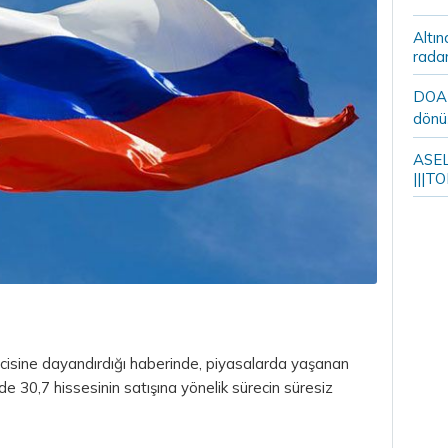
Altın
rada
DOA m
dönü
ASELS
|||TO
cisine dayandırdığı haberinde, piyasalarda yaşanan
de 30,7 hissesinin satışına yönelik sürecin süresiz