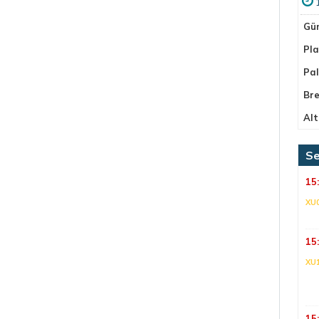
Gü
Pla
Pa
Bre
Alt
Se
15
XU
15
XU
15