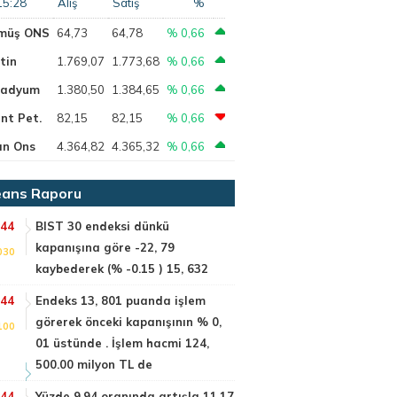
15:28
Alış
Satış
%
müş ONS
64,73
64,78
% 0,66
tin
1.769,07
1.773,68
% 0,66
ladyum
1.380,50
1.384,65
% 0,66
nt Pet.
82,15
82,15
% 0,66
ın Ons
4.364,82
4.365,32
% 0,66
ans Raporu
:44
BIST 30 endeksi dünkü
kapanışına göre -22, 79
030
kaybederek (% -0.15 ) 15, 632
:44
Endeks 13, 801 puanda işlem
görerek önceki kapanışının % 0,
100
01 üstünde . İşlem hacmi 124,
500.00 milyon TL de
:44
Yüzde 9.94 oranında artışla 11.17