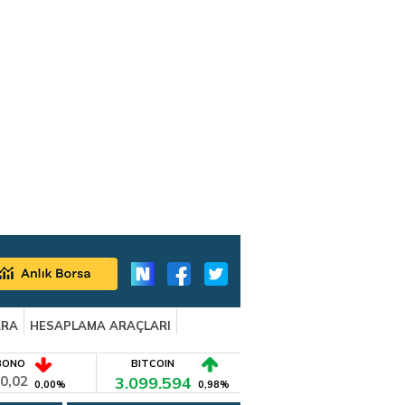
ARA
HESAPLAMA ARAÇLARI
BONO
BITCOIN
0,02
3.099.594
0,00%
0,98%