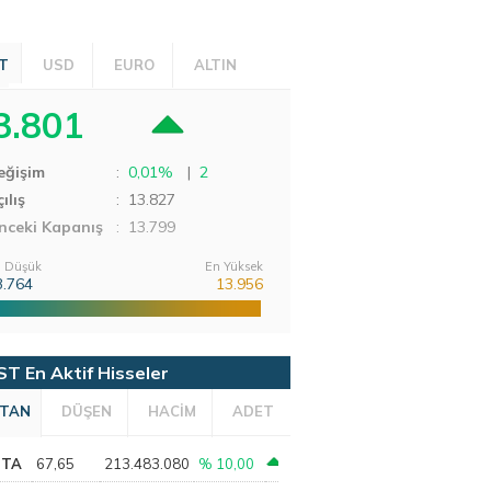
T
USD
EURO
ALTIN
3.801
eğişim
:
0,01%
|
2
ılış
:
13.827
nceki Kapanış
: 13.799
 Düşük
En Yüksek
3.764
13.956
ST En Aktif Hisseler
TAN
DÜŞEN
HACİM
ADET
PTA
67,65
213.483.080
% 10,00