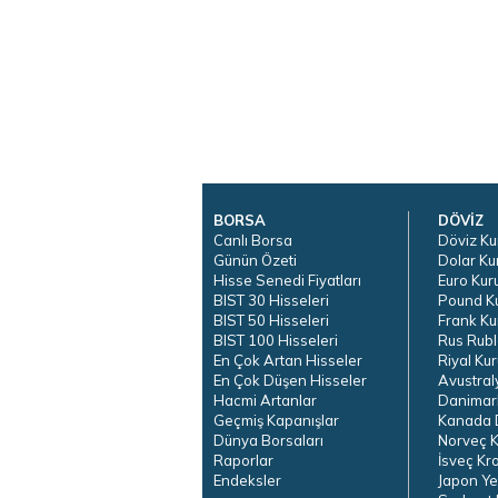
BORSA
DÖVİZ
Canlı Borsa
Döviz Ku
Günün Özeti
Dolar Ku
Hisse Senedi Fiyatları
Euro Kur
BIST 30 Hisseleri
Pound K
BIST 50 Hisseleri
Frank Ku
BIST 100 Hisseleri
Rus Rubl
En Çok Artan Hisseler
Riyal Kur
En Çok Düşen Hisseler
Avustral
Hacmi Artanlar
Danimar
Geçmiş Kapanışlar
Kanada D
Dünya Borsaları
Norveç K
Raporlar
İsveç Kr
Endeksler
Japon Ye