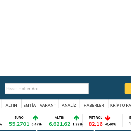
ALTIN
EMTİA
VARANT
ANALİZ
HABERLER
KRİPTO P
EURO
ALTIN
PETROL
55,2701
6.621,62
82,16
4
%
0,47%
1,99%
-0,40%