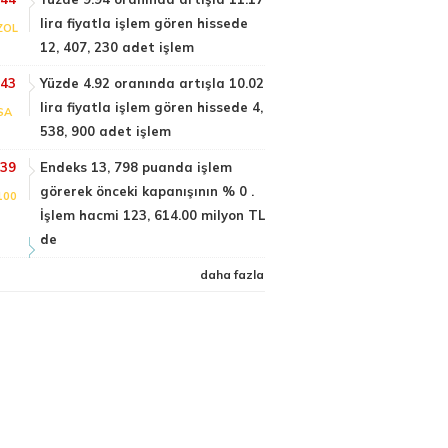
lira fiyatla işlem gören hissede
ZOL
12, 407, 230 adet işlem
:43
Yüzde 4.92 oranında artışla 10.02
lira fiyatla işlem gören hissede 4,
SA
538, 900 adet işlem
:39
Endeks 13, 798 puanda işlem
görerek önceki kapanışının % 0 .
100
İşlem hacmi 123, 614.00 milyon TL
de
daha fazla