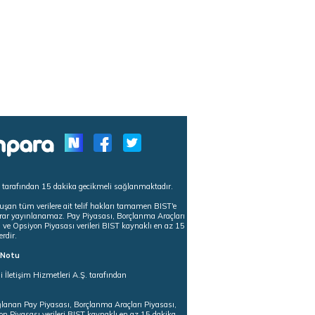
s tarafından 15 dakika gecikmeli sağlanmaktadır.
uşan tüm verilere ait telif hakları tamamen BIST'e
tekrar yayınlanamaz. Pay Piyasası, Borçlanma Araçları
m ve Opsiyon Piyasası verileri BIST kaynaklı en az 15
erdir.
ı Notu
i İletişim Hizmetleri A.Ş. tarafından
ğlanan Pay Piyasası, Borçlanma Araçları Piyasası,
on Piyasası verileri BIST kaynaklı en az 15 dakika