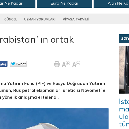
ar Ne Kadar
Euro Ne Kadar
Altın Ne K
GÜNCEL
UZMAN YORUMLARI
PİYASA TAKVİMİ
rabistan`ın ortak
uz
mu Yatırım Fonu (PIF) ve Rusya Doğrudan Yatırım
umun, Rus petrol ekipmanları üreticisi Novomet`e
a yönelik anlaşma ertelendi.
İs
mal
ula
tü