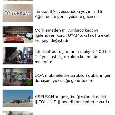
Türksat 3A uydusundaki yayınlar 16
Ağustos`ta yeni uydulara geçecek
Mahkemeden milyonlarca kiracıyı
ilgilendiren karar: UYAP’taki tek hareket
her şeyi değiştirdi
İstanbul`da taşınmanın maliyeti 200 bin
TL`ye ulaştı! İşte kalem kalem tüm
masraflar
DOA makinelerine bırakılan atıkların geri
dönüşüm yolculuğu görüntülendi
ASELSAN`ın geliştirdiği sığınak delici
|||TOLUN P||| hedefi tam isabetle vurdu