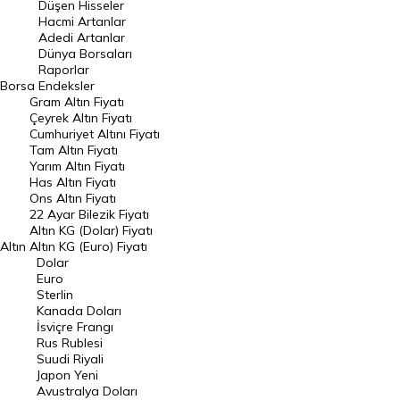
Düşen Hisseler
Hacmi Artanlar
Hacmi Artanlar
Adedi Artanlar
Geçmiş Kapanışlar
Dünya Borsaları
Raporlar
Dünya Borsaları
Borsa
Endeksler
Gram Altın Fiyatı
Raporlar
Çeyrek Altın Fiyatı
Endeksler
Cumhuriyet Altını Fiyatı
Tam Altın Fiyatı
Yarım Altın Fiyatı
DÖVİZ
Has Altın Fiyatı
Ons Altın Fiyatı
Döviz Kuru
22 Ayar Bilezik Fiyatı
Dolar Kuru
Altın KG (Dolar) Fiyatı
Altın
Altın KG (Euro) Fiyatı
Euro Kuru
Dolar
Euro
Pound Kuru
Sterlin
Kanada Doları
Frank Kuru
İsviçre Frangı
Riyal Kuru
Rus Rublesi
Suudi Riyali
Avustralya Doları
Japon Yeni
Avustralya Doları
Danimarka Kronu Kuru