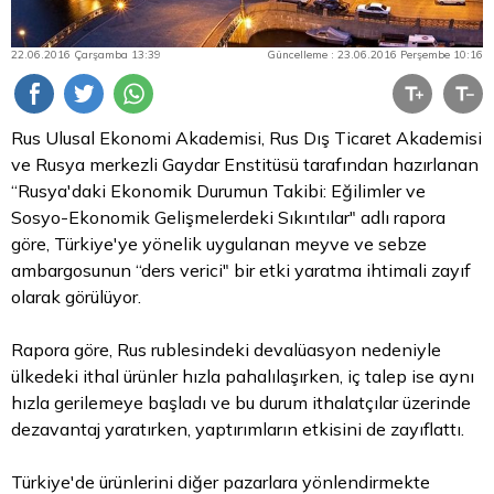
22.06.2016 Çarşamba 13:39
Güncelleme : 23.06.2016 Perşembe 10:16
Rus Ulusal Ekonomi Akademisi, Rus Dış Ticaret Akademisi
ve Rusya merkezli Gaydar Enstitüsü tarafından hazırlanan
“Rusya'daki Ekonomik Durumun Takibi: Eğilimler ve
Sosyo-Ekonomik Gelişmelerdeki Sıkıntılar" adlı rapora
göre, Türkiye'ye yönelik uygulanan meyve ve sebze
ambargosunun “ders verici" bir etki yaratma ihtimali zayıf
olarak görülüyor.
Rapora göre, Rus rublesindeki devalüasyon nedeniyle
ülkedeki ithal ürünler hızla pahalılaşırken, iç talep ise aynı
hızla gerilemeye başladı ve bu durum ithalatçılar üzerinde
dezavantaj yaratırken, yaptırımların etkisini de zayıflattı.
Türkiye'de ürünlerini diğer pazarlara yönlendirmekte