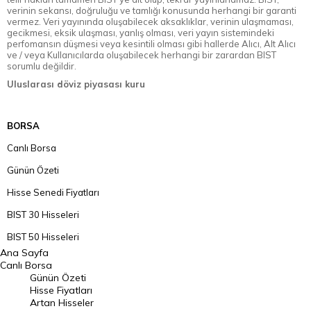
verinin sekansı, doğruluğu ve tamlığı konusunda herhangi bir garanti
vermez. Veri yayınında oluşabilecek aksaklıklar, verinin ulaşmaması,
gecikmesi, eksik ulaşması, yanlış olması, veri yayın sistemindeki
perfomansın düşmesi veya kesintili olması gibi hallerde Alıcı, Alt Alıcı
ve / veya Kullanıcılarda oluşabilecek herhangi bir zarardan BIST
sorumlu değildir.
Uluslarası döviz piyasası kuru
BORSA
Canlı Borsa
Günün Özeti
Hisse Senedi Fiyatları
BIST 30 Hisseleri
BIST 50 Hisseleri
Ana Sayfa
BIST 100 Hisseleri
Canlı Borsa
Günün Özeti
En Çok Artan Hisseler
Hisse Fiyatları
Artan Hisseler
En Çok Düşen Hisseler