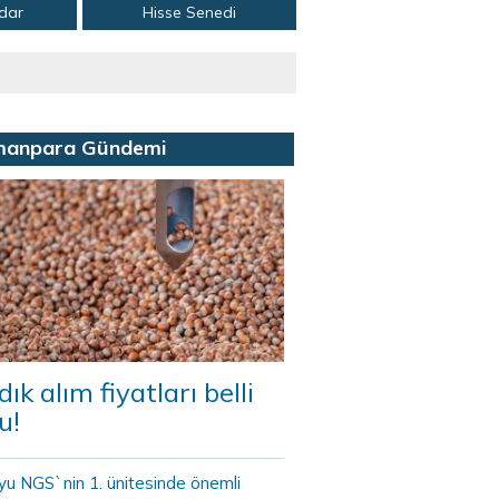
adar
Hisse Senedi
manpara Gündemi
dık alım fiyatları belli
u!
yu NGS`nin 1. ünitesinde önemli