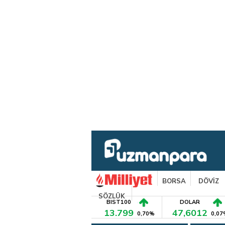
BORSA
DÖVİZ
SÖZLÜK
BIST100
DOLAR
13.799
47,6012
0,70%
0,07