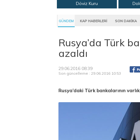
Döviz Kuru
Dol
GÜNDEM
KAP HABERLERİ
SON DAKİKA
Rusya’da Türk ban
azaldı
29.06.2016 08:39
Son güncelleme : 29.06.2016 10:53
Rusya’daki Türk bankalarının varlık