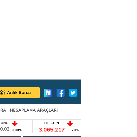
ARA
HESAPLAMA ARAÇLARI
BONO
BITCOIN
0,02
3.065.217
0,00%
-0,70%