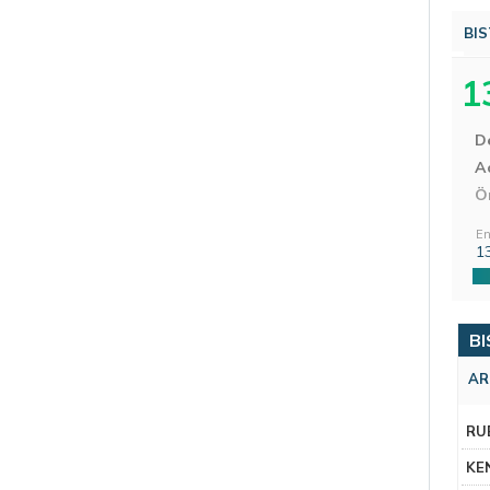
BIS
1
D
Aç
Ö
En
1
BI
AR
RU
KE