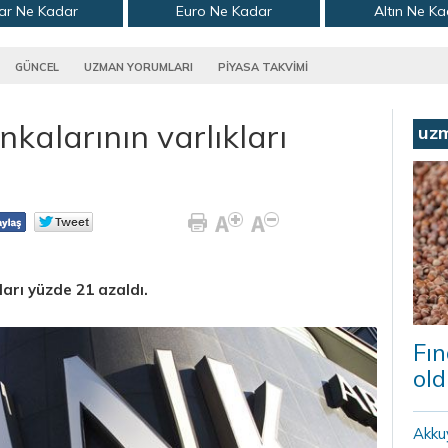
ar Ne Kadar
Euro Ne Kadar
Altın Ne K
GÜNCEL
UZMAN YORUMLARI
PİYASA TAKVİMİ
kalarının varlıkları
uz
ları yüzde 21 azaldı.
Fın
old
Akku