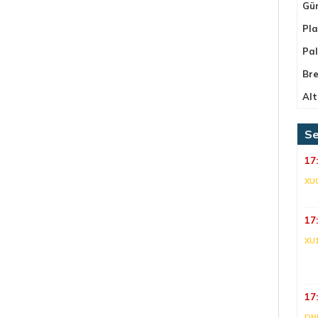
Gü
Pla
Pa
Bre
Alt
Se
17
XU
17
XU
17
DNI