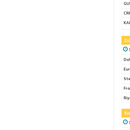
GU
CR
KA
Dö
Do
Eu
Ste
Fr
Riy
Em