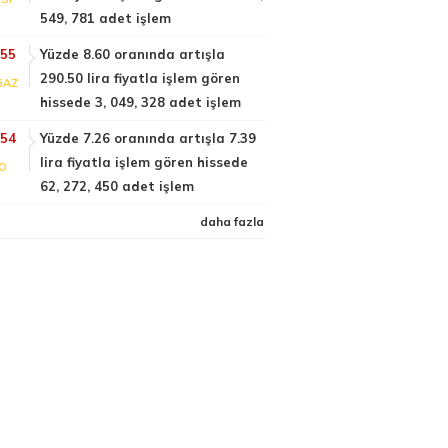
549, 781 adet işlem
:55
Yüzde 8.60 oranında artışla
290.50 lira fiyatla işlem gören
GAZ
hissede 3, 049, 328 adet işlem
:54
Yüzde 7.26 oranında artışla 7.39
lira fiyatla işlem gören hissede
FO
62, 272, 450 adet işlem
daha fazla