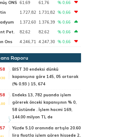
müş ONS
61,69
61,76
% 0,66
tin
1.727,82
1.731,82
% 0,66
ladyum
1.372,60
1.376,39
% 0,66
nt Pet.
82,62
82,62
% 0,66
ın Ons
4.246,71
4.247,30
% 0,66
ans Raporu
:58
BIST 30 endeksi dünkü
kapanışına göre 145, 05 artarak
030
(% 0.93 ) 15, 674
:58
Endeks 13, 782 puanda işlem
görerek önceki kapanışının % 0,
100
58 üstünde . İşlem hacmi 169,
144.00 milyon TL de
:57
Yüzde 5.10 oranında artışla 20.60
lira fiyatla işlem gören hissede 2,
SI