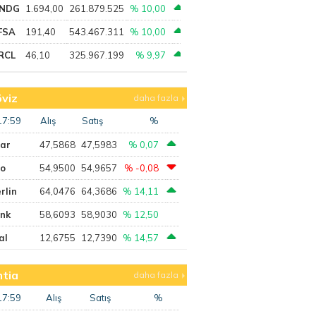
NDG
1.694,00
261.879.525
% 10,00
FSA
191,40
543.467.311
% 10,00
RCL
46,10
325.967.199
% 9,97
viz
daha fazla
17:59
Alış
Satış
%
lar
47,5868
47,5983
% 0,07
ro
54,9500
54,9657
% -0,08
rlin
64,0476
64,3686
% 14,11
ank
58,6093
58,9030
% 12,50
al
12,6755
12,7390
% 14,57
tia
daha fazla
17:59
Alış
Satış
%