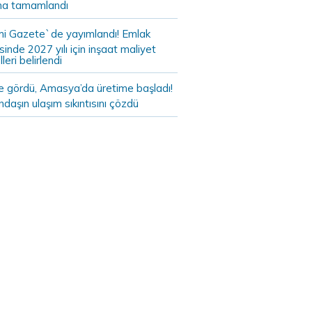
a tamamlandı
i Gazete`de yayımlandı! Emlak
sinde 2027 yılı için inşaat maliyet
leri belirlendi
de gördü, Amasya’da üretime başladı!
daşın ulaşım sıkıntısını çözdü