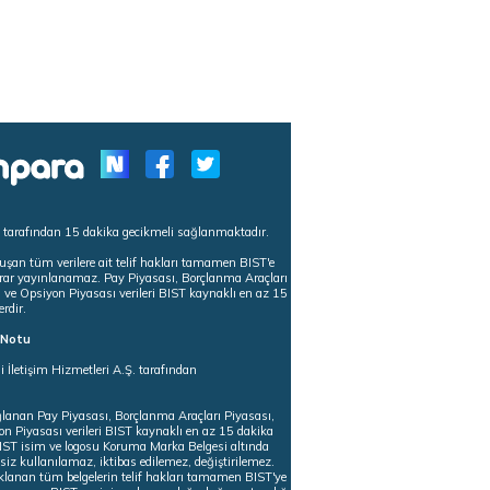
s tarafından 15 dakika gecikmeli sağlanmaktadır.
uşan tüm verilere ait telif hakları tamamen BIST'e
tekrar yayınlanamaz. Pay Piyasası, Borçlanma Araçları
m ve Opsiyon Piyasası verileri BIST kaynaklı en az 15
erdir.
ı Notu
i İletişim Hizmetleri A.Ş. tarafından
ğlanan Pay Piyasası, Borçlanma Araçları Piyasası,
on Piyasası verileri BIST kaynaklı en az 15 dakika
 BIST isim ve logosu Koruma Marka Belgesi altında
iz kullanılamaz, iktibas edilemez, değiştirilemez.
klanan tüm belgelerin telif hakları tamamen BIST'ye