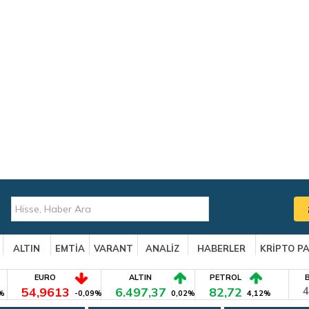
ALTIN
EMTİA
VARANT
ANALİZ
HABERLER
KRİPTO P
EURO
ALTIN
PETROL
54,9613
6.497,37
82,72
4
%
-0,09%
0,02%
4,12%