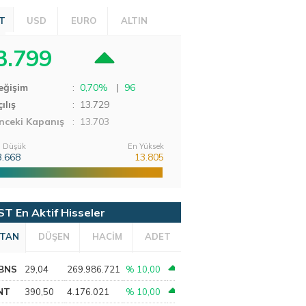
T
USD
EURO
ALTIN
3.799
eğişim
:
0,70%
|
96
ılış
:
13.729
nceki Kapanış
: 13.703
 Düşük
En Yüksek
3.668
13.805
ST En Aktif Hisseler
TAN
DÜŞEN
HACİM
ADET
BNS
29,04
269.986.721
% 10,00
NT
390,50
4.176.021
% 10,00