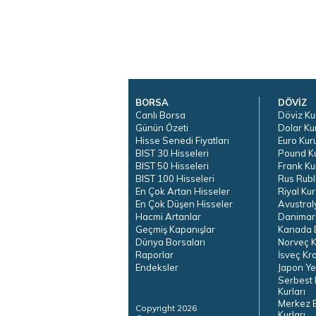
BORSA
DÖVİZ
Canlı Borsa
Döviz Ku
Günün Özeti
Dolar Ku
Hisse Senedi Fiyatları
Euro Kur
BIST 30 Hisseleri
Pound K
BIST 50 Hisseleri
Frank Ku
BIST 100 Hisseleri
Rus Rubl
En Çok Artan Hisseler
Riyal Kur
En Çok Düşen Hisseler
Avustral
Hacmi Artanlar
Danimar
Geçmiş Kapanışlar
Kanada D
Dünya Borsaları
Norveç K
Raporlar
İsveç Kr
Endeksler
Japon Ye
Serbest 
Kurları
Merkez 
Copyright 2026
Kurları