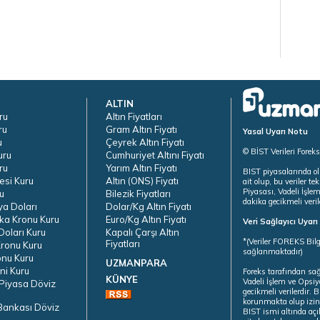
ALTIN
ru
Altın Fiyatları
ru
Gram Altın Fiyatı
Yasal Uyarı Notu
u
Çeyrek Altın Fiyatı
© BİST Verileri Forek
uru
Cumhuriyet Altını Fiyatı
ru
Yarım Altın Fiyatı
BIST piyasalarında ol
esi Kuru
Altın (ONS) Fiyatı
ait olup, bu veriler 
Piyasası, Vadeli İşle
u
Bilezik Fiyatları
dakika gecikmeli veril
ya Doları
Dolar/Kg Altın Fiyatı
ka Kronu Kuru
Euro/Kg Altın Fiyatı
Veri Sağlayıcı Uyar
oları Kuru
Kapalı Çarşı Altın
*(Veriler FOREKS Bilg
Fiyatları
ronu Kuru
sağlanmaktadır)
onu Kuru
UZMANPARA
ni Kuru
Foreks tarafından sa
KÜNYE
Vadeli İşlem ve Opsiy
Piyasa Döviz
gecikmeli verilerdir.
korunmakta olup izins
Bankası Döviz
BIST ismi altında açı