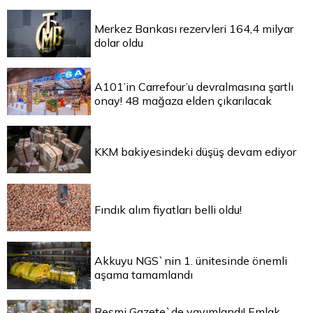
Merkez Bankası rezervleri 164,4 milyar
dolar oldu
A101’in Carrefour’u devralmasına şartlı
onay! 48 mağaza elden çıkarılacak
KKM bakiyesindeki düşüş devam ediyor
Fındık alım fiyatları belli oldu!
Akkuyu NGS`nin 1. ünitesinde önemli
aşama tamamlandı
Resmi Gazete`de yayımlandı! Emlak