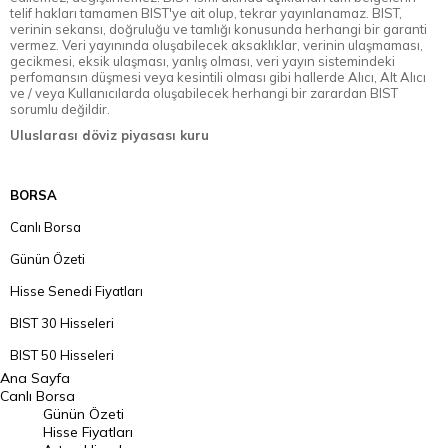
telif hakları tamamen BIST'ye ait olup, tekrar yayınlanamaz. BIST,
verinin sekansı, doğruluğu ve tamlığı konusunda herhangi bir garanti
vermez. Veri yayınında oluşabilecek aksaklıklar, verinin ulaşmaması,
gecikmesi, eksik ulaşması, yanlış olması, veri yayın sistemindeki
perfomansın düşmesi veya kesintili olması gibi hallerde Alıcı, Alt Alıcı
ve / veya Kullanıcılarda oluşabilecek herhangi bir zarardan BIST
sorumlu değildir.
Uluslarası döviz piyasası kuru
BORSA
Canlı Borsa
Günün Özeti
Hisse Senedi Fiyatları
BIST 30 Hisseleri
BIST 50 Hisseleri
Ana Sayfa
BIST 100 Hisseleri
Canlı Borsa
Günün Özeti
En Çok Artan Hisseler
Hisse Fiyatları