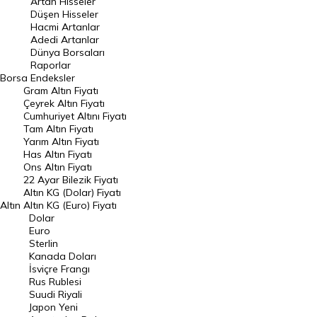
Artan Hisseler
En Çok Düşen Hisseler
Düşen Hisseler
Hacmi Artanlar
Hacmi Artanlar
Adedi Artanlar
Geçmiş Kapanışlar
Dünya Borsaları
Raporlar
Dünya Borsaları
Borsa
Endeksler
Gram Altın Fiyatı
Raporlar
Çeyrek Altın Fiyatı
Endeksler
Cumhuriyet Altını Fiyatı
Tam Altın Fiyatı
Yarım Altın Fiyatı
DÖVİZ
Has Altın Fiyatı
Ons Altın Fiyatı
Döviz Kuru
22 Ayar Bilezik Fiyatı
Dolar Kuru
Altın KG (Dolar) Fiyatı
Altın
Altın KG (Euro) Fiyatı
Euro Kuru
Dolar
Euro
Pound Kuru
Sterlin
Kanada Doları
Frank Kuru
İsviçre Frangı
Riyal Kuru
Rus Rublesi
Suudi Riyali
Avustralya Doları
Japon Yeni