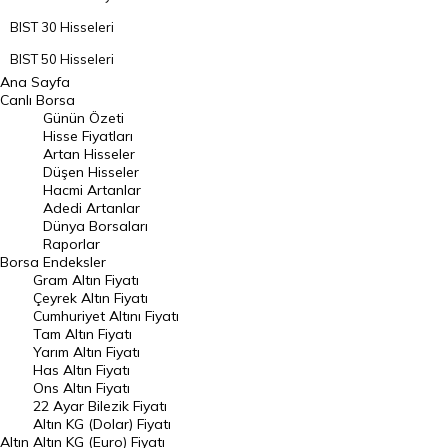
BIST 30 Hisseleri
BIST 50 Hisseleri
Ana Sayfa
BIST 100 Hisseleri
Canlı Borsa
Günün Özeti
En Çok Artan Hisseler
Hisse Fiyatları
Artan Hisseler
En Çok Düşen Hisseler
Düşen Hisseler
Hacmi Artanlar
Hacmi Artanlar
Adedi Artanlar
Geçmiş Kapanışlar
Dünya Borsaları
Raporlar
Dünya Borsaları
Borsa
Endeksler
Gram Altın Fiyatı
Raporlar
Çeyrek Altın Fiyatı
Endeksler
Cumhuriyet Altını Fiyatı
Tam Altın Fiyatı
Yarım Altın Fiyatı
DÖVİZ
Has Altın Fiyatı
Ons Altın Fiyatı
Döviz Kuru
22 Ayar Bilezik Fiyatı
Dolar Kuru
Altın KG (Dolar) Fiyatı
Altın
Altın KG (Euro) Fiyatı