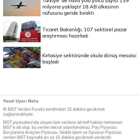
Türkiye`de hava yolu yolcu sayısı 139
milyona yaklaştı! 18 AB ülkesinin
nüfusunu geride bıraktı
Ticaret Bakanlığı, 107 sektörel pazar
araştırması hazırladı
Kırtasiye sektöründe okula dönüş mesaisi
başladı
Yasal Uyarı Notu
© BİST Verileri Foreks tarafından 15 dakika gecikmeli
sağlanmaktadır.
BIST piyasalarında oluşan tüm verilere ait telif hakları tamamen
BIST'e ait olup, bu veriler tekrar yayınlanamaz. Pay Piyasası,
Borçlanma Araçları Piyasası, Vadeli İşlem ve Opsiyon Piyasası
verileri BIST kaynaklı en az 15 dakika gecikmeli verilerdir.