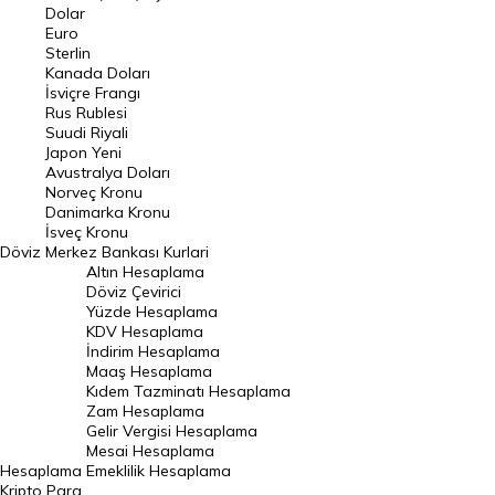
Euro Kuru
Dolar
Euro
Pound Kuru
Sterlin
Kanada Doları
Frank Kuru
İsviçre Frangı
Riyal Kuru
Rus Rublesi
Suudi Riyali
Avustralya Doları
Japon Yeni
Avustralya Doları
Danimarka Kronu Kuru
Norveç Kronu
Danimarka Kronu
Kanada Doları Kuru
İsveç Kronu
Döviz
Merkez Bankası Kurlari
Norveç Kronu Kuru
Altın Hesaplama
İsveç Kronu Kuru
Döviz Çevirici
Yüzde Hesaplama
Japon Yeni Kuru
KDV Hesaplama
İndirim Hesaplama
Serbest Piyasa Döviz Kurları
Maaş Hesaplama
Kıdem Tazminatı Hesaplama
Merkez Bankası Döviz Kurları
Zam Hesaplama
Gelir Vergisi Hesaplama
ALTIN
Mesai Hesaplama
Hesaplama
Emeklilik Hesaplama
Altın Fiyatları
Kripto Para