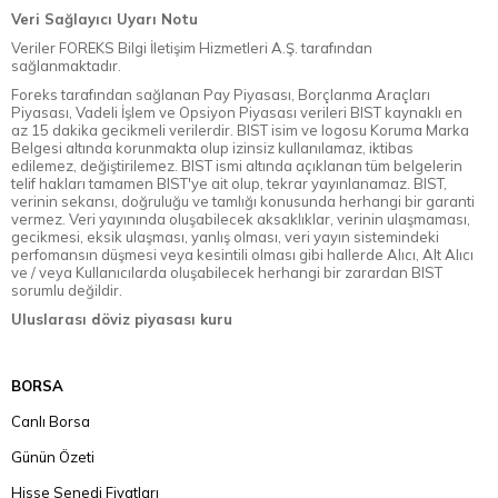
Veri Sağlayıcı Uyarı Notu
Veriler FOREKS Bilgi İletişim Hizmetleri A.Ş. tarafından
sağlanmaktadır.
Foreks tarafından sağlanan Pay Piyasası, Borçlanma Araçları
Piyasası, Vadeli İşlem ve Opsiyon Piyasası verileri BIST kaynaklı en
az 15 dakika gecikmeli verilerdir. BIST isim ve logosu Koruma Marka
Belgesi altında korunmakta olup izinsiz kullanılamaz, iktibas
edilemez, değiştirilemez. BIST ismi altında açıklanan tüm belgelerin
telif hakları tamamen BIST'ye ait olup, tekrar yayınlanamaz. BIST,
verinin sekansı, doğruluğu ve tamlığı konusunda herhangi bir garanti
vermez. Veri yayınında oluşabilecek aksaklıklar, verinin ulaşmaması,
gecikmesi, eksik ulaşması, yanlış olması, veri yayın sistemindeki
perfomansın düşmesi veya kesintili olması gibi hallerde Alıcı, Alt Alıcı
ve / veya Kullanıcılarda oluşabilecek herhangi bir zarardan BIST
sorumlu değildir.
Uluslarası döviz piyasası kuru
BORSA
Canlı Borsa
Günün Özeti
Hisse Senedi Fiyatları