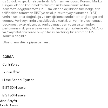
az 15 dakika gecikmeli verilerdir. BIST isim ve logosu Koruma Marka
Belgesi altında korunmakta olup izinsiz kullanılamaz, iktibas
edilemez, değiştirilemez. BIST ismi altında açıklanan tüm belgelerin
telif hakları tamamen BIST'ye ait olup, tekrar yayınlanamaz. BIST,
verinin sekansı, doğruluğu ve tamlığı konusunda herhangi bir garanti
vermez. Veri yayınında oluşabilecek aksaklıklar, verinin ulaşmaması,
gecikmesi, eksik ulaşması, yanlış olması, veri yayın sistemindeki
perfomansın düşmesi veya kesintili olması gibi hallerde Alıcı, Alt Alıcı
ve / veya Kullanıcılarda oluşabilecek herhangi bir zarardan BIST
sorumlu değildir.
Uluslarası döviz piyasası kuru
BORSA
Canlı Borsa
Günün Özeti
Hisse Senedi Fiyatları
BIST 30 Hisseleri
BIST 50 Hisseleri
Ana Sayfa
BIST 100 Hisseleri
Canlı Borsa