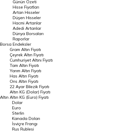
Günün Özeti
En Çok Artan Hisseler
Hisse Fiyatları
Artan Hisseler
En Çok Düşen Hisseler
Düşen Hisseler
Hacmi Artanlar
Hacmi Artanlar
Adedi Artanlar
Geçmiş Kapanışlar
Dünya Borsaları
Raporlar
Dünya Borsaları
Borsa
Endeksler
Gram Altın Fiyatı
Raporlar
Çeyrek Altın Fiyatı
Endeksler
Cumhuriyet Altını Fiyatı
Tam Altın Fiyatı
Yarım Altın Fiyatı
DÖVİZ
Has Altın Fiyatı
Ons Altın Fiyatı
Döviz Kuru
22 Ayar Bilezik Fiyatı
Dolar Kuru
Altın KG (Dolar) Fiyatı
Altın
Altın KG (Euro) Fiyatı
Euro Kuru
Dolar
Euro
Pound Kuru
Sterlin
Kanada Doları
Frank Kuru
İsviçre Frangı
Riyal Kuru
Rus Rublesi