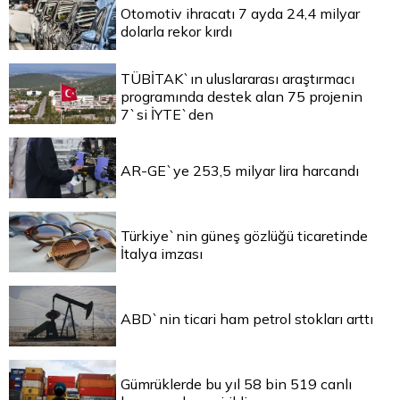
Otomotiv ihracatı 7 ayda 24,4 milyar
dolarla rekor kırdı
TÜBİTAK`ın uluslararası araştırmacı
programında destek alan 75 projenin
7`si İYTE`den
AR-GE`ye 253,5 milyar lira harcandı
Türkiye`nin güneş gözlüğü ticaretinde
İtalya imzası
ABD`nin ticari ham petrol stokları arttı
Gümrüklerde bu yıl 58 bin 519 canlı