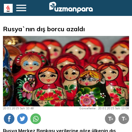
Rusya`nın dış borcu azaldı
20.01.2015 Salı 10:48
Güncelleme : 20.01.2015 Salı 13:08
Rusya Merkez Bankası verilerine göre ülkenin dış