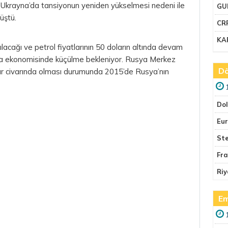
 Ukrayna’da tansiyonun yeniden yükselmesi nedeni ile
GU
üştü.
CR
KA
rılacağı ve petrol fiyatlarının 50 doların altında devam
ya ekonomisinde küçülme bekleniyor. Rusya Merkez
Dö
olar civarında olması durumunda 2015’de Rusya’nın
Do
Eu
Ste
Fr
Riy
Em