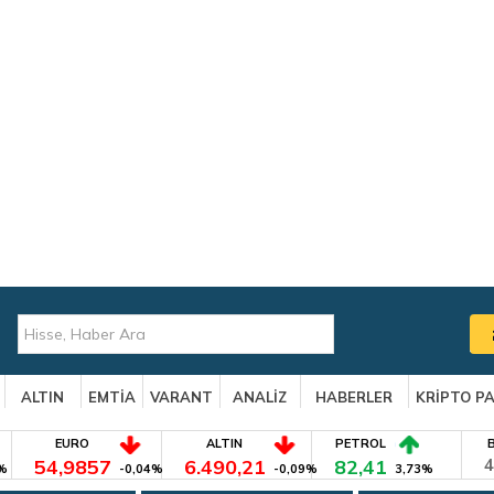
ALTIN
EMTİA
VARANT
ANALİZ
HABERLER
KRİPTO P
EURO
ALTIN
PETROL
54,9857
6.490,21
82,41
4
%
-0,04%
-0,09%
3,73%