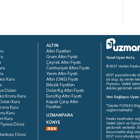
ALTIN
ru
Altın Fiyatları
ru
Gram Altın Fiyatı
Yasal Uyarı Notu
u
Çeyrek Altın Fiyatı
© BİST Verileri Forek
uru
Cumhuriyet Altını Fiyatı
ru
Yarım Altın Fiyatı
BIST piyasalarında ol
esi Kuru
Altın (ONS) Fiyatı
ait olup, bu veriler 
Piyasası, Vadeli İşle
u
Bilezik Fiyatları
dakika gecikmeli veril
ya Doları
Dolar/Kg Altın Fiyatı
ka Kronu Kuru
Euro/Kg Altın Fiyatı
Veri Sağlayıcı Uyar
oları Kuru
Kapalı Çarşı Altın
*(Veriler FOREKS Bilg
Fiyatları
ronu Kuru
sağlanmaktadır)
onu Kuru
UZMANPARA
ni Kuru
Foreks tarafından sa
KÜNYE
Vadeli İşlem ve Opsiy
Piyasa Döviz
gecikmeli verilerdir.
korunmakta olup izins
Bankası Döviz
BIST ismi altında açı