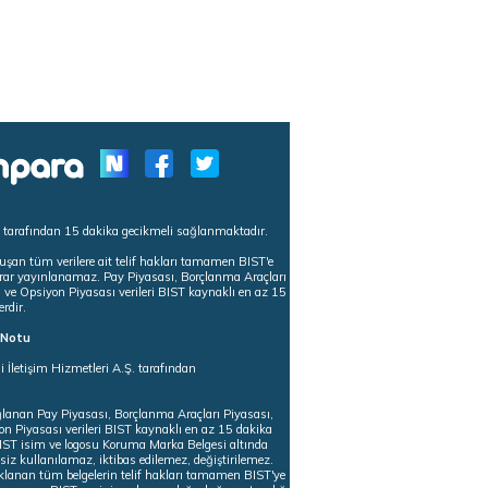
s tarafından 15 dakika gecikmeli sağlanmaktadır.
uşan tüm verilere ait telif hakları tamamen BIST'e
tekrar yayınlanamaz. Pay Piyasası, Borçlanma Araçları
m ve Opsiyon Piyasası verileri BIST kaynaklı en az 15
erdir.
ı Notu
i İletişim Hizmetleri A.Ş. tarafından
ğlanan Pay Piyasası, Borçlanma Araçları Piyasası,
on Piyasası verileri BIST kaynaklı en az 15 dakika
 BIST isim ve logosu Koruma Marka Belgesi altında
iz kullanılamaz, iktibas edilemez, değiştirilemez.
klanan tüm belgelerin telif hakları tamamen BIST'ye