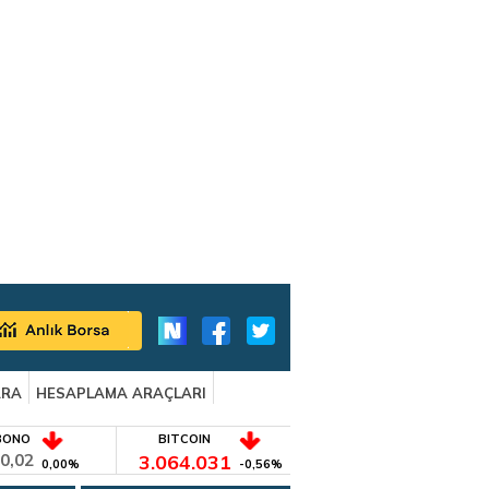
ARA
HESAPLAMA ARAÇLARI
BONO
BITCOIN
0,02
3.064.031
0,00%
-0,56%