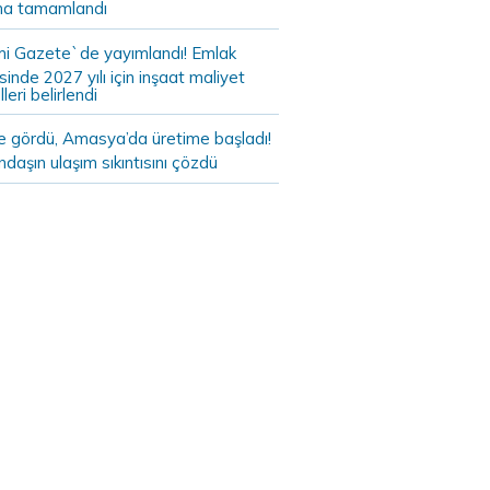
a tamamlandı
i Gazete`de yayımlandı! Emlak
sinde 2027 yılı için inşaat maliyet
leri belirlendi
de gördü, Amasya’da üretime başladı!
daşın ulaşım sıkıntısını çözdü