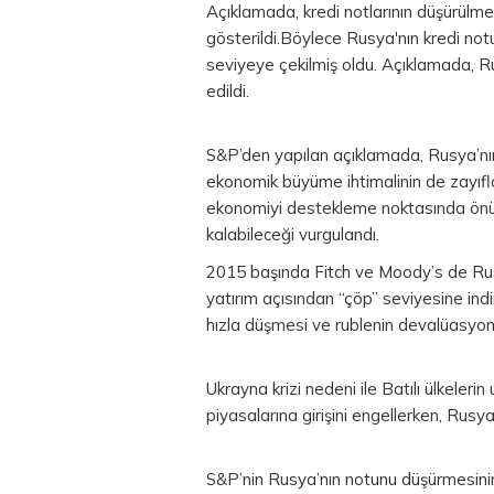
Açıklamada, kredi notlarının düşürülme
gösterildi.Böylece Rusya'nın kredi notu
seviyeye çekilmiş oldu. Açıklamada, Ru
edildi.
S&P’den yapılan açıklamada, Rusya’nın pa
ekonomik büyüme ihtimalinin de zayıfla
ekonomiyi destekleme noktasında önüm
kalabileceği vurgulandı.
2015 başında Fitch ve Moody’s de Rus
yatırım açısından “çöp” seviyesine ind
hızla düşmesi ve rublenin devalüasyonu
Ukrayna krizi nedeni ile Batılı ülkelerin
piyasalarına girişini engellerken, Rus
S&P’nin Rusya’nın notunu düşürmesini