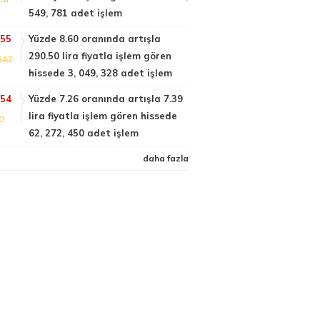
549, 781 adet işlem
:55
Yüzde 8.60 oranında artışla
290.50 lira fiyatla işlem gören
GAZ
hissede 3, 049, 328 adet işlem
:54
Yüzde 7.26 oranında artışla 7.39
lira fiyatla işlem gören hissede
FO
62, 272, 450 adet işlem
daha fazla