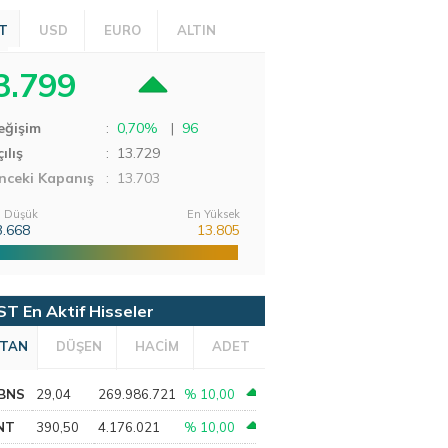
T
USD
EURO
ALTIN
3.799
eğişim
:
0,70%
|
96
ılış
:
13.729
nceki Kapanış
: 13.703
 Düşük
En Yüksek
3.668
13.805
ST En Aktif Hisseler
TAN
DÜŞEN
HACİM
ADET
BNS
29,04
269.986.721
% 10,00
NT
390,50
4.176.021
% 10,00