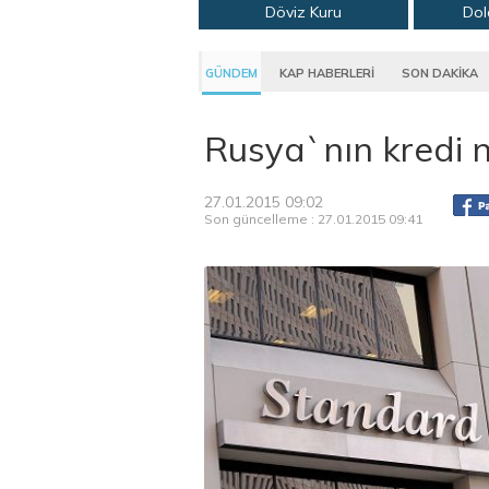
Döviz Kuru
Dol
GÜNDEM
KAP HABERLERİ
SON DAKİKA
Rusya`nın kredi 
27.01.2015 09:02
Son güncelleme : 27.01.2015 09:41