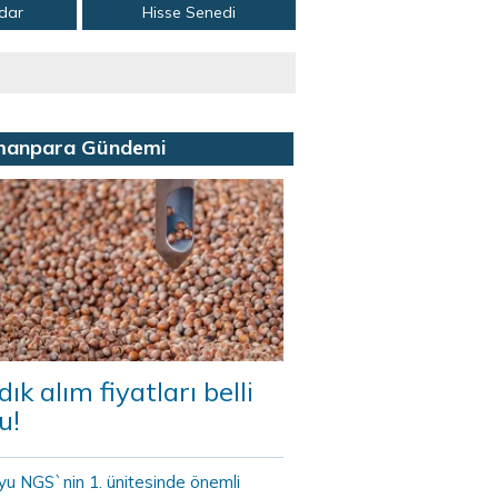
adar
Hisse Senedi
manpara Gündemi
dık alım fiyatları belli
u!
yu NGS`nin 1. ünitesinde önemli