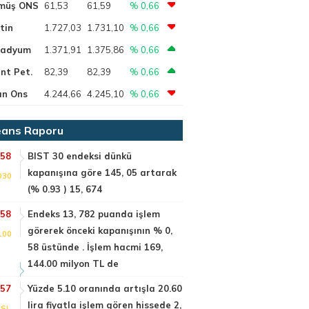
müş ONS
61,53
61,59
% 0,66
tin
1.727,03
1.731,10
% 0,66
ladyum
1.371,91
1.375,86
% 0,66
nt Pet.
82,39
82,39
% 0,66
ın Ons
4.244,66
4.245,10
% 0,66
ans Raporu
:58
BIST 30 endeksi dünkü
kapanışına göre 145, 05 artarak
030
(% 0.93 ) 15, 674
:58
Endeks 13, 782 puanda işlem
görerek önceki kapanışının % 0,
100
58 üstünde . İşlem hacmi 169,
144.00 milyon TL de
:57
Yüzde 5.10 oranında artışla 20.60
lira fiyatla işlem gören hissede 2,
SI