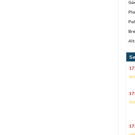
Gü
Pla
Pa
Bre
Alt
Se
17
XU
17
XU
17
DNI