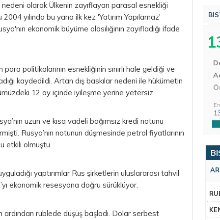
 nedeni olarak Ülkenin zayıflayan parasal esnekliği
BIS
 2004 yılında bu yana ilk kez 'Yatırım Yapılamaz'
sya'nın ekonomik büyüme olasılığının zayıfladığı ifade
1
D
ra politikalarının esnekliğinin sınırlı hale geldiği ve
Aç
dığı kaydedildi. Artan dış baskılar nedeni ile hükümetin
Ö
üzdeki 12 ay içinde iyileşme yerine yetersiz
En
1
ya’nın uzun ve kısa vadeli bağımsız kredi notunu
irmişti. Rusya’nın notunun düşmesinde petrol fiyatlarının
 etkili olmuştu.
BI
AR
 uyguladığı yaptırımlar Rus şirketlerin uluslararası
tahvil
ya’yı ekonomik resesyona doğru sürüklüyor.
RU
KE
n ardından rublede düşüş başladı.
Dolar
serbest