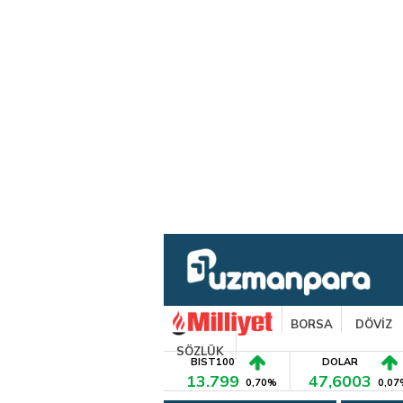
BORSA
DÖVİZ
SÖZLÜK
BIST100
DOLAR
13.799
47,6003
0,70%
0,07