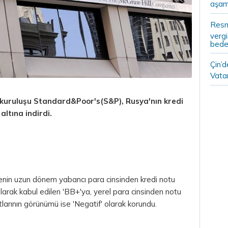
aşam
Resm
vergi
bedel
Çin’
Vatan
 kuruluşu Standard&Poor's(S&P), Rusya'nın kredi
altına indirdi.
kenin uzun dönem yabancı
para
cinsinden kredi notu
arak kabul edilen 'BB+'ya, yerel para cinsinden notu
larının görünümü ise 'Negatif' olarak korundu.