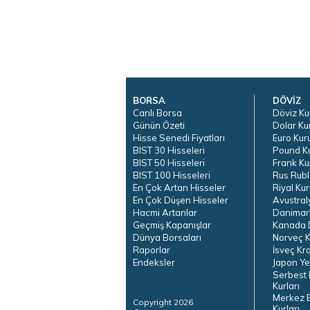
BORSA
DÖVİZ
Canlı Borsa
Döviz Ku
Günün Özeti
Dolar Ku
Hisse Senedi Fiyatları
Euro Kur
BIST 30 Hisseleri
Pound K
BIST 50 Hisseleri
Frank Ku
BIST 100 Hisseleri
Rus Rubl
En Çok Artan Hisseler
Riyal Kur
En Çok Düşen Hisseler
Avustral
Hacmi Artanlar
Danimar
Geçmiş Kapanışlar
Kanada D
Dünya Borsaları
Norveç K
Raporlar
İsveç Kr
Endeksler
Japon Ye
Serbest 
Kurları
Merkez 
Copyright 2026
Kurları