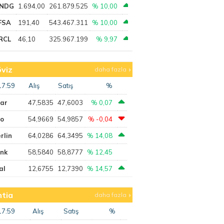
NDG
1.694,00
261.879.525
% 10,00
FSA
191,40
543.467.311
% 10,00
RCL
46,10
325.967.199
% 9,97
viz
daha fazla
17:59
Alış
Satış
%
lar
47,5835
47,6003
% 0,07
ro
54,9669
54,9857
% -0,04
rlin
64,0286
64,3495
% 14,08
ank
58,5840
58,8777
% 12,45
al
12,6755
12,7390
% 14,57
tia
daha fazla
17:59
Alış
Satış
%