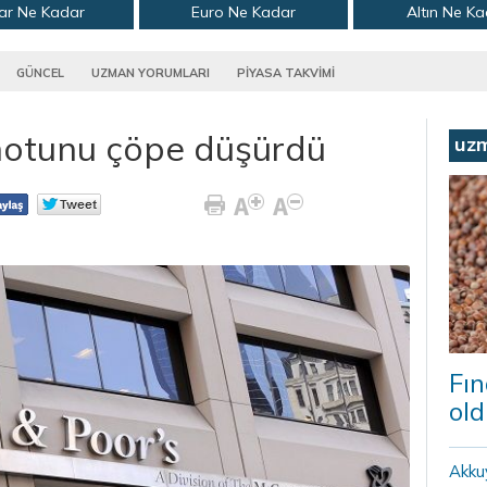
ar Ne Kadar
Euro Ne Kadar
Altın Ne K
GÜNCEL
UZMAN YORUMLARI
PİYASA TAKVİMİ
notunu çöpe düşürdü
uz
Fın
old
Akku