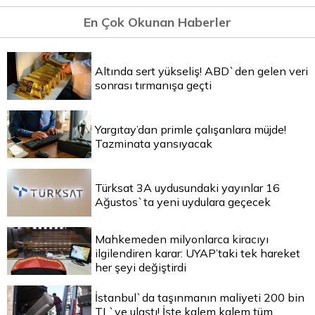
En Çok Okunan Haberler
Altında sert yükseliş! ABD`den gelen veri
sonrası tırmanışa geçti
Yargıtay’dan primle çalışanlara müjde!
Tazminata yansıyacak
Türksat 3A uydusundaki yayınlar 16
Ağustos`ta yeni uydulara geçecek
Mahkemeden milyonlarca kiracıyı
ilgilendiren karar: UYAP’taki tek hareket
her şeyi değiştirdi
İstanbul`da taşınmanın maliyeti 200 bin
TL`ye ulaştı! İşte kalem kalem tüm