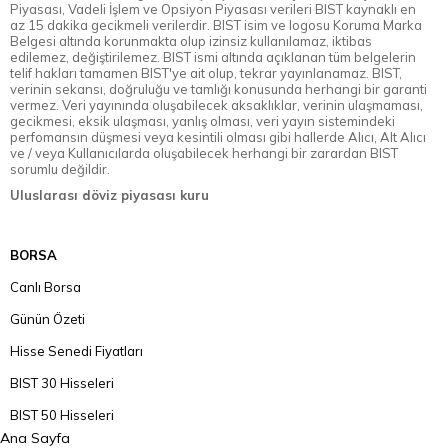
Piyasası, Vadeli İşlem ve Opsiyon Piyasası verileri BIST kaynaklı en
az 15 dakika gecikmeli verilerdir. BIST isim ve logosu Koruma Marka
Belgesi altında korunmakta olup izinsiz kullanılamaz, iktibas
edilemez, değiştirilemez. BIST ismi altında açıklanan tüm belgelerin
telif hakları tamamen BIST'ye ait olup, tekrar yayınlanamaz. BIST,
verinin sekansı, doğruluğu ve tamlığı konusunda herhangi bir garanti
vermez. Veri yayınında oluşabilecek aksaklıklar, verinin ulaşmaması,
gecikmesi, eksik ulaşması, yanlış olması, veri yayın sistemindeki
perfomansın düşmesi veya kesintili olması gibi hallerde Alıcı, Alt Alıcı
ve / veya Kullanıcılarda oluşabilecek herhangi bir zarardan BIST
sorumlu değildir.
Uluslarası döviz piyasası kuru
BORSA
Canlı Borsa
Günün Özeti
Hisse Senedi Fiyatları
BIST 30 Hisseleri
BIST 50 Hisseleri
Ana Sayfa
BIST 100 Hisseleri