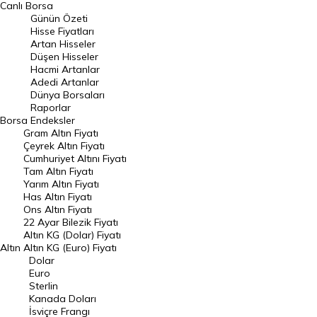
Canlı Borsa
Günün Özeti
En Çok Artan Hisseler
Hisse Fiyatları
Artan Hisseler
En Çok Düşen Hisseler
Düşen Hisseler
Hacmi Artanlar
Hacmi Artanlar
Adedi Artanlar
Geçmiş Kapanışlar
Dünya Borsaları
Raporlar
Dünya Borsaları
Borsa
Endeksler
Gram Altın Fiyatı
Raporlar
Çeyrek Altın Fiyatı
Endeksler
Cumhuriyet Altını Fiyatı
Tam Altın Fiyatı
Yarım Altın Fiyatı
DÖVİZ
Has Altın Fiyatı
Ons Altın Fiyatı
Döviz Kuru
22 Ayar Bilezik Fiyatı
Dolar Kuru
Altın KG (Dolar) Fiyatı
Altın
Altın KG (Euro) Fiyatı
Euro Kuru
Dolar
Euro
Pound Kuru
Sterlin
Kanada Doları
Frank Kuru
İsviçre Frangı