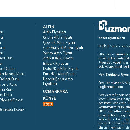
ALTIN
ru
Altın Fiyatları
ru
Gram Altın Fiyatı
Yasal Uyarı Notu
u
Çeyrek Altın Fiyatı
© BİST Verileri Forek
uru
Cumhuriyet Altını Fiyatı
ru
Yarım Altın Fiyatı
BIST piyasalarında ol
esi Kuru
Altın (ONS) Fiyatı
ait olup, bu veriler 
Piyasası, Vadeli İşle
u
Bilezik Fiyatları
dakika gecikmeli veril
ya Doları
Dolar/Kg Altın Fiyatı
ka Kronu Kuru
Euro/Kg Altın Fiyatı
Veri Sağlayıcı Uyar
oları Kuru
Kapalı Çarşı Altın
*(Veriler FOREKS Bilg
Fiyatları
ronu Kuru
sağlanmaktadır)
onu Kuru
UZMANPARA
ni Kuru
Foreks tarafından sa
KÜNYE
Vadeli İşlem ve Opsiy
Piyasa Döviz
gecikmeli verilerdir.
korunmakta olup izins
Bankası Döviz
BIST ismi altında açı
ait olup, tekrar yayı
konusunda herhangi b
aksaklıklar, verinin 
olması, veri yayın si