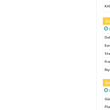
KA
Dö
Do
Eu
Ste
Fr
Riy
Em
Gü
Pla