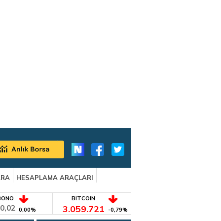
ARA
HESAPLAMA ARAÇLARI
BONO
BITCOIN
0,02
3.059.721
0,00%
-0,79%