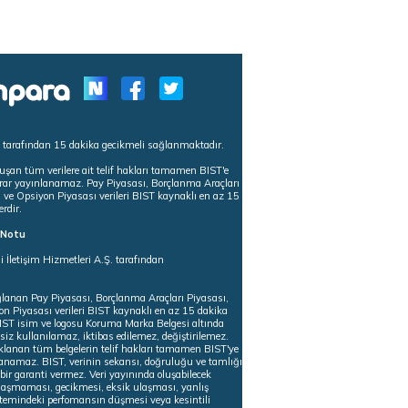
s tarafından 15 dakika gecikmeli sağlanmaktadır.
uşan tüm verilere ait telif hakları tamamen BIST'e
tekrar yayınlanamaz. Pay Piyasası, Borçlanma Araçları
m ve Opsiyon Piyasası verileri BIST kaynaklı en az 15
erdir.
ı Notu
i İletişim Hizmetleri A.Ş. tarafından
ğlanan Pay Piyasası, Borçlanma Araçları Piyasası,
on Piyasası verileri BIST kaynaklı en az 15 dakika
 BIST isim ve logosu Koruma Marka Belgesi altında
iz kullanılamaz, iktibas edilemez, değiştirilemez.
klanan tüm belgelerin telif hakları tamamen BIST'ye
nlanamaz. BIST, verinin sekansı, doğruluğu ve tamlığı
ir garanti vermez. Veri yayınında oluşabilecek
ulaşmaması, gecikmesi, eksik ulaşması, yanlış
stemindeki perfomansın düşmesi veya kesintili