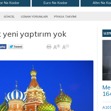
ar Ne Kadar
Euro Ne Kadar
Altın Ne K
GÜNCEL
UZMAN YORUMLARI
PİYASA TAKVİMİ
 yeni yaptırım yok
uz
Mer
164
A101’