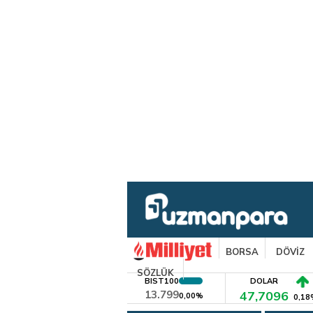
BORSA
DÖVİZ
SÖZLÜK
BIST100
DOLAR
13.799
47,7096
0,00%
0,18