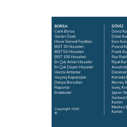
BORSA
DÖVİZ
Canlı Borsa
Döviz Ku
Günün Özeti
Dolar Ku
Hisse Senedi Fiyatları
Euro Kur
BIST 30 Hisseleri
Pound K
BIST 50 Hisseleri
Frank Ku
BIST 100 Hisseleri
Rus Rubl
En Çok Artan Hisseler
Riyal Kur
En Çok Düşen Hisseler
Avustral
Hacmi Artanlar
Danimar
Geçmiş Kapanışlar
Kanada D
Dünya Borsaları
Norveç K
Raporlar
İsveç Kr
Endeksler
Japon Ye
Serbest 
Kurları
Merkez 
Copyright 2026
Kurları
©