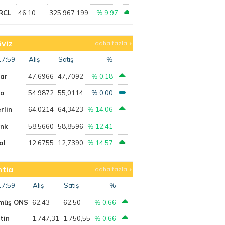
RCL
46,10
325.967.199
% 9,97
viz
daha fazla
17:59
Alış
Satış
%
lar
47,6966
47,7092
% 0,18
ro
54,9872
55,0114
% 0,00
rlin
64,0214
64,3423
% 14,06
ank
58,5660
58,8596
% 12,41
al
12,6755
12,7390
% 14,57
tia
daha fazla
17:59
Alış
Satış
%
müş ONS
62,43
62,50
% 0,66
tin
1.747,31
1.750,55
% 0,66