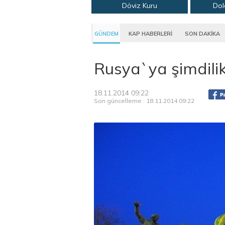
Döviz Kuru
Dol
GÜNDEM
KAP HABERLERİ
SON DAKİKA
Rusya`ya şimdilik
18.11.2014 09:22
Son güncelleme : 18.11.2014 09:22