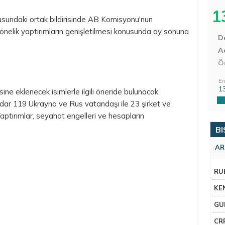
1
nusundaki ortak bildirisinde AB Komisyonu'nun
yönelik yaptırımların genişletilmesi konusunda ay sonuna
D
Aç
Ö
En
1
ine eklenecek isimlerle ilgili öneride bulunacak.
adar 119 Ukrayna ve Rus vatandaşı ile 23 şirket ve
Yaptırımlar, seyahat engelleri ve hesapların
BI
AR
RU
KE
GU
CR