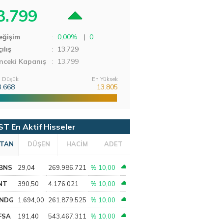
3.799
eğişim
:
0,00%
|
0
ılış
:
13.729
nceki Kapanış
: 13.799
 Düşük
En Yüksek
3.668
13.805
ST En Aktif Hisseler
TAN
DÜŞEN
HACİM
ADET
BNS
29,04
269.986.721
% 10,00
NT
390,50
4.176.021
% 10,00
NDG
1.694,00
261.879.525
% 10,00
FSA
191,40
543.467.311
% 10,00