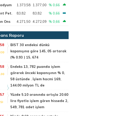
ladyum
1.373,58
1.377,00
% 0,66
nt Pet.
83,82
83,82
% 0,66
ın Ons
4.271,50
4.272,09
% 0,66
ans Raporu
:58
BIST 30 endeksi dünkü
kapanışına göre 145, 05 artarak
030
(% 0.93 ) 15, 674
:58
Endeks 13, 782 puanda işlem
görerek önceki kapanışının % 0,
100
58 üstünde . İşlem hacmi 169,
144.00 milyon TL de
:57
Yüzde 5.10 oranında artışla 20.60
lira fiyatla işlem gören hissede 2,
SI
549, 781 adet işlem