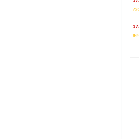
17
AY
17
IN