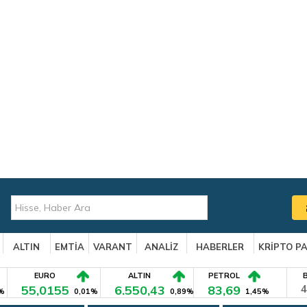
ALTIN
EMTİA
VARANT
ANALİZ
HABERLER
KRİPTO P
EURO
ALTIN
PETROL
55,0155
6.550,43
83,69
4
%
0,01%
0,89%
1,45%