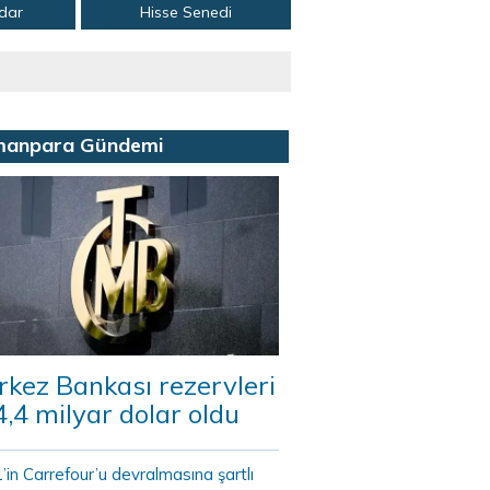
adar
Hisse Senedi
manpara Gündemi
kez Bankası rezervleri
,4 milyar dolar oldu
in Carrefour’u devralmasına şartlı