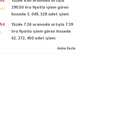
:55
Yüzde 8.60 oranında artışla
290.50 lira fiyatla işlem gören
GAZ
hissede 3, 049, 328 adet işlem
:54
Yüzde 7.26 oranında artışla 7.39
lira fiyatla işlem gören hissede
FO
62, 272, 450 adet işlem
daha fazla