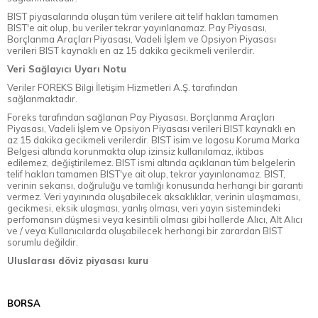
BIST piyasalarında oluşan tüm verilere ait telif hakları tamamen
BIST'e ait olup, bu veriler tekrar yayınlanamaz. Pay Piyasası,
Borçlanma Araçları Piyasası, Vadeli İşlem ve Opsiyon Piyasası
verileri BIST kaynaklı en az 15 dakika gecikmeli verilerdir.
Veri Sağlayıcı Uyarı Notu
Veriler FOREKS Bilgi İletişim Hizmetleri A.Ş. tarafından
sağlanmaktadır.
Foreks tarafından sağlanan Pay Piyasası, Borçlanma Araçları
Piyasası, Vadeli İşlem ve Opsiyon Piyasası verileri BIST kaynaklı en
az 15 dakika gecikmeli verilerdir. BIST isim ve logosu Koruma Marka
Belgesi altında korunmakta olup izinsiz kullanılamaz, iktibas
edilemez, değiştirilemez. BIST ismi altında açıklanan tüm belgelerin
telif hakları tamamen BIST'ye ait olup, tekrar yayınlanamaz. BIST,
verinin sekansı, doğruluğu ve tamlığı konusunda herhangi bir garanti
vermez. Veri yayınında oluşabilecek aksaklıklar, verinin ulaşmaması,
gecikmesi, eksik ulaşması, yanlış olması, veri yayın sistemindeki
perfomansın düşmesi veya kesintili olması gibi hallerde Alıcı, Alt Alıcı
ve / veya Kullanıcılarda oluşabilecek herhangi bir zarardan BIST
sorumlu değildir.
Uluslarası döviz piyasası kuru
BORSA