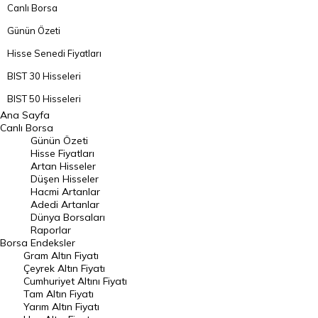
Canlı Borsa
Günün Özeti
Hisse Senedi Fiyatları
BIST 30 Hisseleri
BIST 50 Hisseleri
Ana Sayfa
BIST 100 Hisseleri
Canlı Borsa
Günün Özeti
En Çok Artan Hisseler
Hisse Fiyatları
Artan Hisseler
En Çok Düşen Hisseler
Düşen Hisseler
Hacmi Artanlar
Hacmi Artanlar
Adedi Artanlar
Geçmiş Kapanışlar
Dünya Borsaları
Raporlar
Dünya Borsaları
Borsa
Endeksler
Gram Altın Fiyatı
Raporlar
Çeyrek Altın Fiyatı
Endeksler
Cumhuriyet Altını Fiyatı
Tam Altın Fiyatı
Yarım Altın Fiyatı
DÖVİZ