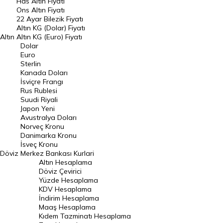
Has Altın Fiyatı
Ons Altın Fiyatı
Döviz Kuru
22 Ayar Bilezik Fiyatı
Dolar Kuru
Altın KG (Dolar) Fiyatı
Altın
Altın KG (Euro) Fiyatı
Euro Kuru
Dolar
Euro
Pound Kuru
Sterlin
Kanada Doları
Frank Kuru
İsviçre Frangı
Riyal Kuru
Rus Rublesi
Suudi Riyali
Avustralya Doları
Japon Yeni
Avustralya Doları
Danimarka Kronu Kuru
Norveç Kronu
Danimarka Kronu
Kanada Doları Kuru
İsveç Kronu
Döviz
Merkez Bankası Kurlari
Norveç Kronu Kuru
Altın Hesaplama
İsveç Kronu Kuru
Döviz Çevirici
Yüzde Hesaplama
Japon Yeni Kuru
KDV Hesaplama
İndirim Hesaplama
Serbest Piyasa Döviz Kurları
Maaş Hesaplama
Kıdem Tazminatı Hesaplama
Merkez Bankası Döviz Kurları