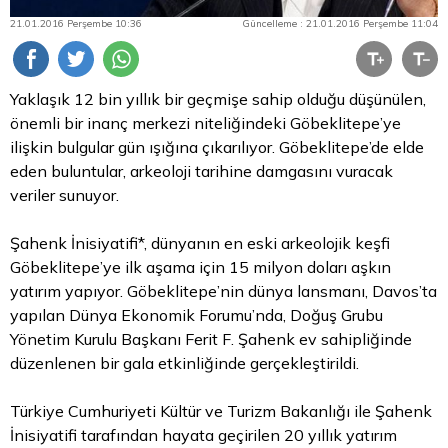
21.01.2016 Perşembe 10:36
Güncelleme : 21.01.2016 Perşembe 11:04
Yaklaşık 12 bin yıllık bir geçmişe sahip olduğu düşünülen,
önemli bir inanç merkezi niteliğindeki Göbeklitepe’ye
ilişkin bulgular gün ışığına çıkarılıyor. Göbeklitepe’de elde
eden buluntular, arkeoloji tarihine damgasını vuracak
veriler sunuyor.
Şahenk İnisiyatifi*, dünyanın en eski arkeolojik keşfi
Göbeklitepe’ye ilk aşama için 15 milyon doları aşkın
yatırım yapıyor. Göbeklitepe’nin dünya lansmanı, Davos’ta
yapılan Dünya Ekonomik Forumu’nda, Doğuş Grubu
Yönetim Kurulu Başkanı Ferit F. Şahenk ev sahipliğinde
düzenlenen bir gala etkinliğinde gerçekleştirildi.
Türkiye Cumhuriyeti Kültür ve Turizm Bakanlığı ile Şahenk
İnisiyatifi tarafından hayata geçirilen 20 yıllık yatırım