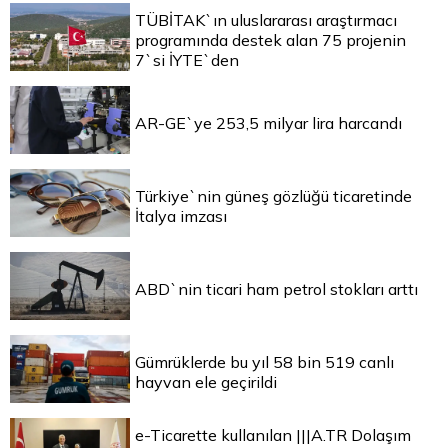
TÜBİTAK`ın uluslararası araştırmacı
programında destek alan 75 projenin
7`si İYTE`den
AR-GE`ye 253,5 milyar lira harcandı
Türkiye`nin güneş gözlüğü ticaretinde
İtalya imzası
ABD`nin ticari ham petrol stokları arttı
Gümrüklerde bu yıl 58 bin 519 canlı
hayvan ele geçirildi
e-Ticarette kullanılan |||A.TR Dolaşım