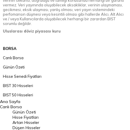
verinin sekansı, doğruluğu ve tamlığı konusunda herhangi bir garanti
vermez. Veri yayınında oluşabilecek aksaklıklar, verinin ulaşmaması,
gecikmesi, eksik ulaşması, yanlış olması, veri yayın sistemindeki
perfomansın düşmesi veya kesintili olması gibi hallerde Alıcı, Alt Alıcı
ve / veya Kullanıcılarda oluşabilecek herhangi bir zarardan BIST
sorumlu değildir.
Uluslarası döviz piyasası kuru
BORSA
Canlı Borsa
Günün Özeti
Hisse Senedi Fiyatları
BIST 30 Hisseleri
BIST 50 Hisseleri
Ana Sayfa
BIST 100 Hisseleri
Canlı Borsa
Günün Özeti
En Çok Artan Hisseler
Hisse Fiyatları
Artan Hisseler
En Çok Düşen Hisseler
Düşen Hisseler