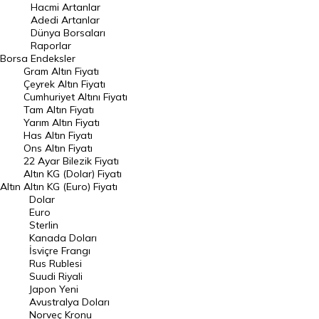
Hacmi Artanlar
Hacmi Artanlar
Adedi Artanlar
Geçmiş Kapanışlar
Dünya Borsaları
Raporlar
Dünya Borsaları
Borsa
Endeksler
Gram Altın Fiyatı
Raporlar
Çeyrek Altın Fiyatı
Endeksler
Cumhuriyet Altını Fiyatı
Tam Altın Fiyatı
Yarım Altın Fiyatı
DÖVİZ
Has Altın Fiyatı
Ons Altın Fiyatı
Döviz Kuru
22 Ayar Bilezik Fiyatı
Dolar Kuru
Altın KG (Dolar) Fiyatı
Altın
Altın KG (Euro) Fiyatı
Euro Kuru
Dolar
Euro
Pound Kuru
Sterlin
Kanada Doları
Frank Kuru
İsviçre Frangı
Riyal Kuru
Rus Rublesi
Suudi Riyali
Avustralya Doları
Japon Yeni
Avustralya Doları
Danimarka Kronu Kuru
Norveç Kronu