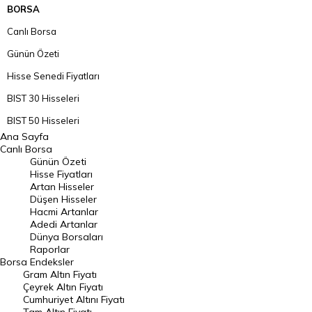
BORSA
Canlı Borsa
Günün Özeti
Hisse Senedi Fiyatları
BIST 30 Hisseleri
BIST 50 Hisseleri
Ana Sayfa
BIST 100 Hisseleri
Canlı Borsa
Günün Özeti
En Çok Artan Hisseler
Hisse Fiyatları
Artan Hisseler
En Çok Düşen Hisseler
Düşen Hisseler
Hacmi Artanlar
Hacmi Artanlar
Adedi Artanlar
Geçmiş Kapanışlar
Dünya Borsaları
Raporlar
Dünya Borsaları
Borsa
Endeksler
Gram Altın Fiyatı
Raporlar
Çeyrek Altın Fiyatı
Endeksler
Cumhuriyet Altını Fiyatı