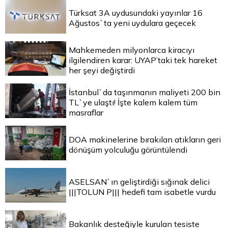
Türksat 3A uydusundaki yayınlar 16
Ağustos`ta yeni uydulara geçecek
Mahkemeden milyonlarca kiracıyı
ilgilendiren karar: UYAP’taki tek hareket
her şeyi değiştirdi
İstanbul`da taşınmanın maliyeti 200 bin
TL`ye ulaştı! İşte kalem kalem tüm
masraflar
DOA makinelerine bırakılan atıkların geri
dönüşüm yolculuğu görüntülendi
ASELSAN`ın geliştirdiği sığınak delici
|||TOLUN P||| hedefi tam isabetle vurdu
Bakanlık desteğiyle kurulan tesiste