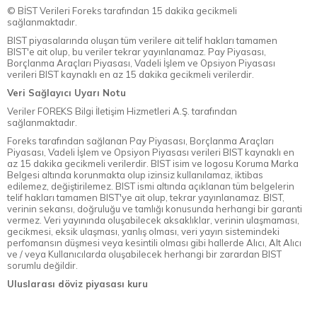
© BİST Verileri Foreks tarafından 15 dakika gecikmeli
sağlanmaktadır.
BIST piyasalarında oluşan tüm verilere ait telif hakları tamamen
BIST'e ait olup, bu veriler tekrar yayınlanamaz. Pay Piyasası,
Borçlanma Araçları Piyasası, Vadeli İşlem ve Opsiyon Piyasası
verileri BIST kaynaklı en az 15 dakika gecikmeli verilerdir.
Veri Sağlayıcı Uyarı Notu
Veriler FOREKS Bilgi İletişim Hizmetleri A.Ş. tarafından
sağlanmaktadır.
Foreks tarafından sağlanan Pay Piyasası, Borçlanma Araçları
Piyasası, Vadeli İşlem ve Opsiyon Piyasası verileri BIST kaynaklı en
az 15 dakika gecikmeli verilerdir. BIST isim ve logosu Koruma Marka
Belgesi altında korunmakta olup izinsiz kullanılamaz, iktibas
edilemez, değiştirilemez. BIST ismi altında açıklanan tüm belgelerin
telif hakları tamamen BIST'ye ait olup, tekrar yayınlanamaz. BIST,
verinin sekansı, doğruluğu ve tamlığı konusunda herhangi bir garanti
vermez. Veri yayınında oluşabilecek aksaklıklar, verinin ulaşmaması,
gecikmesi, eksik ulaşması, yanlış olması, veri yayın sistemindeki
perfomansın düşmesi veya kesintili olması gibi hallerde Alıcı, Alt Alıcı
ve / veya Kullanıcılarda oluşabilecek herhangi bir zarardan BIST
sorumlu değildir.
Uluslarası döviz piyasası kuru