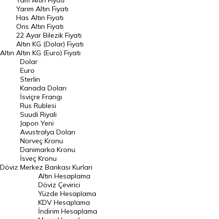
Tam Altın Fiyatı
Yarım Altın Fiyatı
DÖVİZ
Has Altın Fiyatı
Ons Altın Fiyatı
Döviz Kuru
22 Ayar Bilezik Fiyatı
Dolar Kuru
Altın KG (Dolar) Fiyatı
Altın
Altın KG (Euro) Fiyatı
Euro Kuru
Dolar
Euro
Pound Kuru
Sterlin
Kanada Doları
Frank Kuru
İsviçre Frangı
Riyal Kuru
Rus Rublesi
Suudi Riyali
Avustralya Doları
Japon Yeni
Avustralya Doları
Danimarka Kronu Kuru
Norveç Kronu
Danimarka Kronu
Kanada Doları Kuru
İsveç Kronu
Döviz
Merkez Bankası Kurlari
Norveç Kronu Kuru
Altın Hesaplama
İsveç Kronu Kuru
Döviz Çevirici
Yüzde Hesaplama
Japon Yeni Kuru
KDV Hesaplama
İndirim Hesaplama
Serbest Piyasa Döviz Kurları