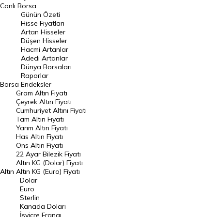
BIST 100 Hisseleri
Canlı Borsa
Günün Özeti
En Çok Artan Hisseler
Hisse Fiyatları
Artan Hisseler
En Çok Düşen Hisseler
Düşen Hisseler
Hacmi Artanlar
Hacmi Artanlar
Adedi Artanlar
Geçmiş Kapanışlar
Dünya Borsaları
Raporlar
Dünya Borsaları
Borsa
Endeksler
Gram Altın Fiyatı
Raporlar
Çeyrek Altın Fiyatı
Endeksler
Cumhuriyet Altını Fiyatı
Tam Altın Fiyatı
Yarım Altın Fiyatı
DÖVİZ
Has Altın Fiyatı
Ons Altın Fiyatı
Döviz Kuru
22 Ayar Bilezik Fiyatı
Dolar Kuru
Altın KG (Dolar) Fiyatı
Altın
Altın KG (Euro) Fiyatı
Euro Kuru
Dolar
Euro
Pound Kuru
Sterlin
Kanada Doları
Frank Kuru
İsviçre Frangı