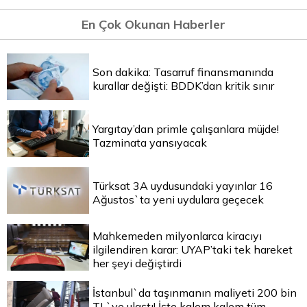
En Çok Okunan Haberler
Son dakika: Tasarruf finansmanında
kurallar değişti: BDDK’dan kritik sınır
Yargıtay’dan primle çalışanlara müjde!
Tazminata yansıyacak
Türksat 3A uydusundaki yayınlar 16
Ağustos`ta yeni uydulara geçecek
Mahkemeden milyonlarca kiracıyı
ilgilendiren karar: UYAP’taki tek hareket
her şeyi değiştirdi
İstanbul`da taşınmanın maliyeti 200 bin
TL`ye ulaştı! İşte kalem kalem tüm