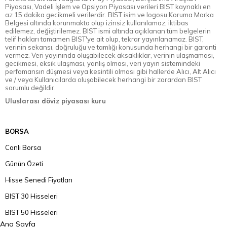
Piyasası, Vadeli İşlem ve Opsiyon Piyasası verileri BIST kaynaklı en
az 15 dakika gecikmeli verilerdir. BIST isim ve logosu Koruma Marka
Belgesi altında korunmakta olup izinsiz kullanılamaz, iktibas
edilemez, değiştirilemez. BIST ismi altında açıklanan tüm belgelerin
telif hakları tamamen BIST'ye ait olup, tekrar yayınlanamaz. BIST,
verinin sekansı, doğruluğu ve tamlığı konusunda herhangi bir garanti
vermez. Veri yayınında oluşabilecek aksaklıklar, verinin ulaşmaması,
gecikmesi, eksik ulaşması, yanlış olması, veri yayın sistemindeki
perfomansın düşmesi veya kesintili olması gibi hallerde Alıcı, Alt Alıcı
ve / veya Kullanıcılarda oluşabilecek herhangi bir zarardan BIST
sorumlu değildir.
Uluslarası döviz piyasası kuru
BORSA
Canlı Borsa
Günün Özeti
Hisse Senedi Fiyatları
BIST 30 Hisseleri
BIST 50 Hisseleri
Ana Sayfa