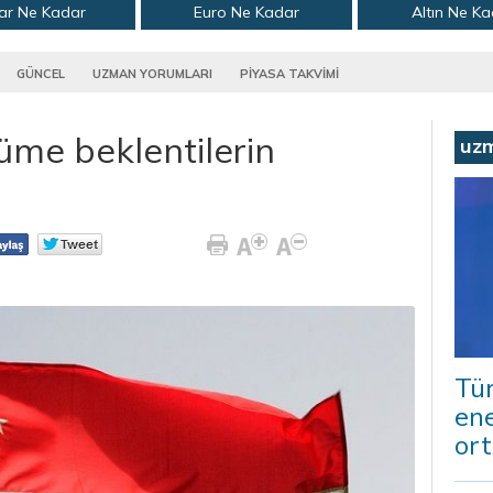
ar Ne Kadar
Euro Ne Kadar
Altın Ne K
GÜNCEL
UZMAN YORUMLARI
PİYASA TAKVİMİ
me beklentilerin
uz
Tür
ene
ort