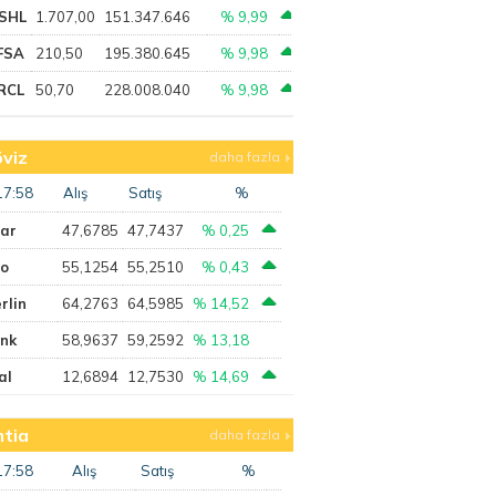
SHL
1.707,00
151.347.646
% 9,99
FSA
210,50
195.380.645
% 9,98
RCL
50,70
228.008.040
% 9,98
viz
daha fazla
17:58
Alış
Satış
%
lar
47,6785
47,7437
% 0,25
ro
55,1254
55,2510
% 0,43
rlin
64,2763
64,5985
% 14,52
ank
58,9637
59,2592
% 13,18
al
12,6894
12,7530
% 14,69
tia
daha fazla
17:58
Alış
Satış
%