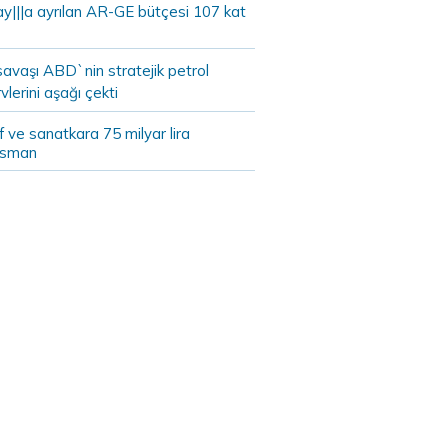
ay|||a ayrılan AR-GE bütçesi 107 kat
savaşı ABD`nin stratejik petrol
vlerini aşağı çekti
 ve sanatkara 75 milyar lira
nsman