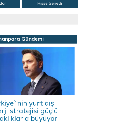
adar
Hisse Senedi
manpara Gündemi
kiye`nin yurt dışı
rji stratejisi güçlü
aklıklarla büyüyor