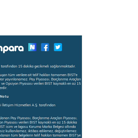
s tarafından 15 dakika gecikmeli sağlanmaktadır.
uşan tüm verilere ait telif hakları tamamen BIST'e
tekrar yayınlanamaz. Pay Piyasası, Borçlanma Araçları
m ve Opsiyon Piyasası verileri BIST kaynaklı en az 15
erdir.
ı Notu
i İletişim Hizmetleri A.Ş. tarafından
ğlanan Pay Piyasası, Borçlanma Araçları Piyasası,
on Piyasası verileri BIST kaynaklı en az 15 dakika
 BIST isim ve logosu Koruma Marka Belgesi altında
iz kullanılamaz, iktibas edilemez, değiştirilemez.
klanan tüm belgelerin telif hakları tamamen BIST'ye