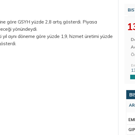
BIS
ne göre GSYH yüzde 2,8 artış gösterdi. Piyasa
1
yeceği yönündeydi.
i yıl aynı döneme göre yüzde 1,9, hizmet üretimi yüzde
D
gösterdi.
Aç
Ö
En
1
BI
AR
EM
GI