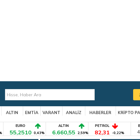
ALTIN
EMTİA
VARANT
ANALİZ
HABERLER
KRİPTO P
EURO
ALTIN
PETROL
55,2510
6.660,55
82,31
4
%
0,43%
2,59%
-0,22%