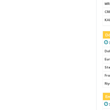
MR
CR
KA
Dö
Do
Eu
Ste
Fr
Riy
Em