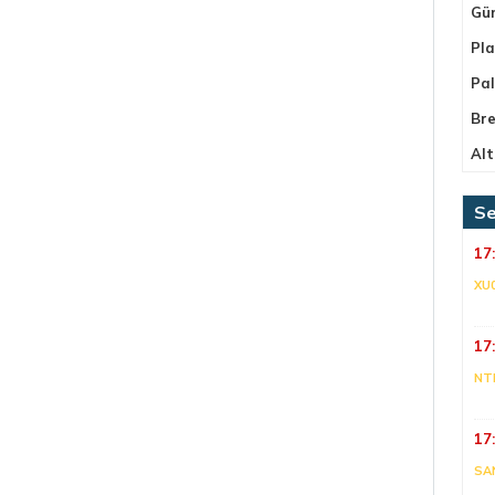
Gü
Pla
Pa
Bre
Alt
Se
17
XU
17
NT
17
SA