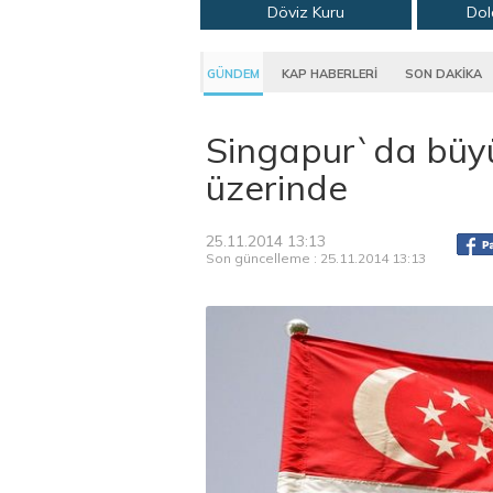
Döviz Kuru
Dol
GÜNDEM
KAP HABERLERİ
SON DAKİKA
Singapur`da büyü
üzerinde
25.11.2014 13:13
Son güncelleme : 25.11.2014 13:13