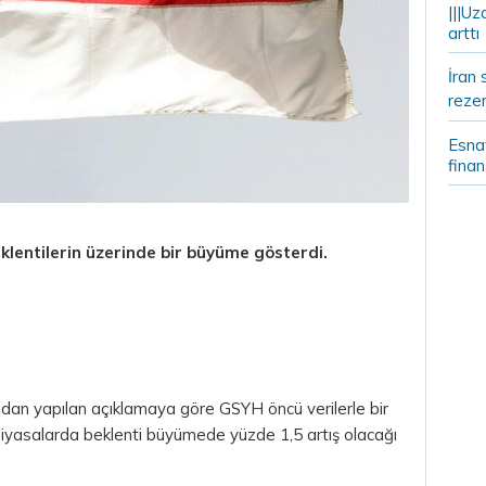
|||Uz
arttı
İran 
rezer
Esnaf
fina
lentilerin üzerinde bir büyüme gösterdi.
ndan yapılan açıklamaya göre GSYH öncü verilerle bir
iyasalarda beklenti büyümede yüzde 1,5 artış olacağı