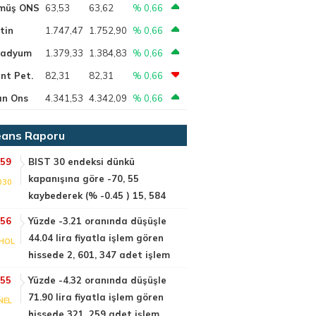
müş ONS
63,53
63,62
% 0,66
tin
1.747,47
1.752,90
% 0,66
ladyum
1.379,33
1.384,83
% 0,66
nt Pet.
82,31
82,31
% 0,66
ın Ons
4.341,53
4.342,09
% 0,66
ans Raporu
:59
BIST 30 endeksi dünkü
kapanışına göre -70, 55
030
kaybederek (% -0.45 ) 15, 584
:56
Yüzde -3.21 oranında düşüşle
44.04 lira fiyatla işlem gören
HOL
hissede 2, 601, 347 adet işlem
:55
Yüzde -4.32 oranında düşüşle
71.90 lira fiyatla işlem gören
NEL
hissede 321, 259 adet işlem