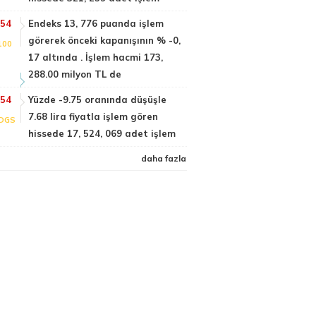
:54
Endeks 13, 776 puanda işlem
görerek önceki kapanışının % -0,
100
17 altında . İşlem hacmi 173,
288.00 milyon TL de
:54
Yüzde -9.75 oranında düşüşle
7.68 lira fiyatla işlem gören
DGS
hissede 17, 524, 069 adet işlem
daha fazla