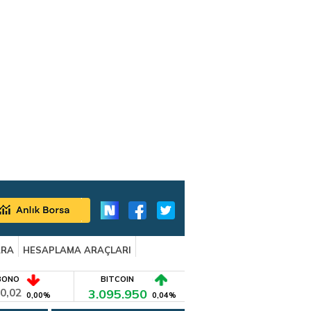
ARA
HESAPLAMA ARAÇLARI
BONO
BITCOIN
0,02
3.095.950
0,00%
0,04%