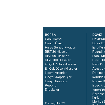
BORSA
DÖVİZ
Canlı Borsa
Döviz Ku
Günün Özeti
Dolar Ku
Hisse Senedi Fiyatları
Euro Kur
BIST 30 Hisseleri
Pound K
BIST 50 Hisseleri
Frank Ku
BIST 100 Hisseleri
Rus Rubl
En Çok Artan Hisseler
Riyal Kur
En Çok Düşen Hisseler
Avustral
Hacmi Artanlar
Danimar
Geçmiş Kapanışlar
Kanada D
Dünya Borsaları
Norveç K
Raporlar
İsveç Kr
Endeksler
Japon Ye
Serbest 
Kurları
Merkez 
Copyright 2026