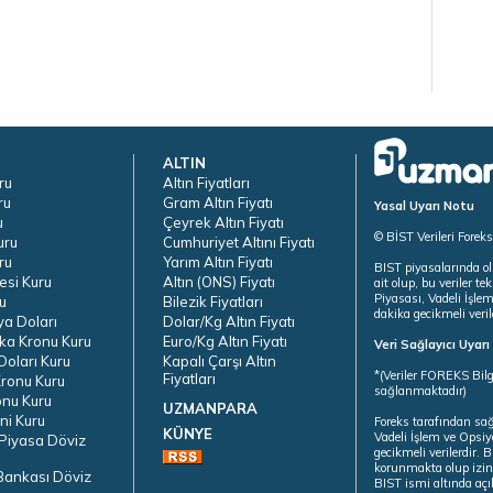
ALTIN
ru
Altın Fiyatları
ru
Gram Altın Fiyatı
Yasal Uyarı Notu
u
Çeyrek Altın Fiyatı
© BİST Verileri Forek
uru
Cumhuriyet Altını Fiyatı
ru
Yarım Altın Fiyatı
BIST piyasalarında ol
esi Kuru
Altın (ONS) Fiyatı
ait olup, bu veriler 
Piyasası, Vadeli İşle
u
Bilezik Fiyatları
dakika gecikmeli veril
ya Doları
Dolar/Kg Altın Fiyatı
ka Kronu Kuru
Euro/Kg Altın Fiyatı
Veri Sağlayıcı Uyar
oları Kuru
Kapalı Çarşı Altın
*(Veriler FOREKS Bilg
Fiyatları
ronu Kuru
sağlanmaktadır)
onu Kuru
UZMANPARA
ni Kuru
Foreks tarafından sa
KÜNYE
Vadeli İşlem ve Opsiy
Piyasa Döviz
gecikmeli verilerdir.
korunmakta olup izins
Bankası Döviz
BIST ismi altında açı