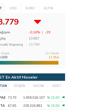
T
USD
EURO
ALTIN
3.779
eğişim
:
-0,14%
|
-19
ılış
:
13.827
nceki Kapanış
: 13.799
 Düşük
En Yüksek
3.699
13.956
ST En Aktif Hisseler
TAN
DÜŞEN
HACİM
ADET
PAE
73,70
1.458.026.107
% 10,00
PTA
67,65
228.324.881
% 10,00