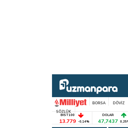
BORSA
DÖVİZ
SÖZLÜK
BIST100
DOLAR
13.779
47,7437
-0,14%
0,25