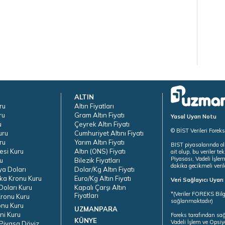
ALTIN
ru
Altın Fiyatları
ru
Gram Altın Fiyatı
Yasal Uyarı Notu
u
Çeyrek Altın Fiyatı
© BİST Verileri Forek
uru
Cumhuriyet Altını Fiyatı
ru
Yarım Altın Fiyatı
BIST piyasalarında ol
esi Kuru
Altın (ONS) Fiyatı
ait olup, bu veriler 
Piyasası, Vadeli İşle
u
Bilezik Fiyatları
dakika gecikmeli veril
ya Doları
Dolar/Kg Altın Fiyatı
ka Kronu Kuru
Euro/Kg Altın Fiyatı
Veri Sağlayıcı Uyar
oları Kuru
Kapalı Çarşı Altın
*(Veriler FOREKS Bilg
Fiyatları
ronu Kuru
sağlanmaktadır)
onu Kuru
UZMANPARA
ni Kuru
Foreks tarafından sa
KÜNYE
Vadeli İşlem ve Opsiy
Piyasa Döviz