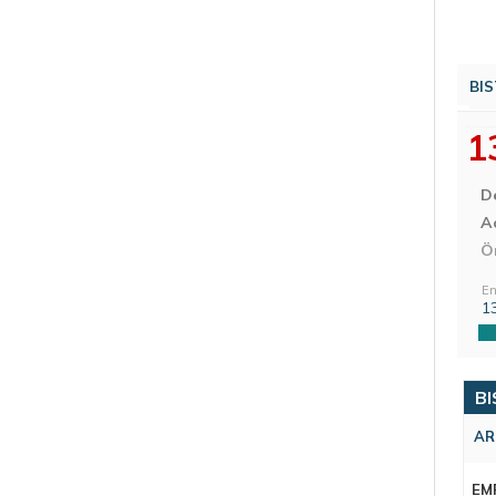
BIS
1
D
Aç
Ö
En
1
BI
AR
EM