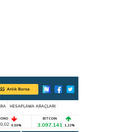
ARA
HESAPLAMA ARAÇLARI
BONO
BITCOIN
0,02
3.097.141
0,00%
1,22%