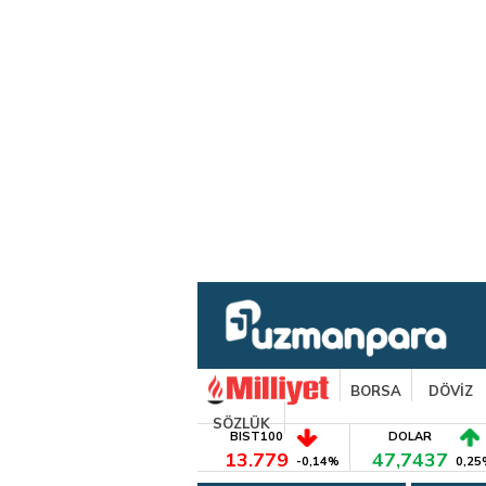
BORSA
DÖVİZ
SÖZLÜK
BIST100
DOLAR
13.779
47,7437
-0,14%
0,25