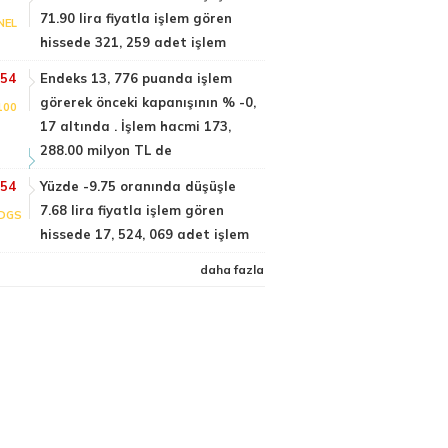
71.90 lira fiyatla işlem gören
NEL
hissede 321, 259 adet işlem
:54
Endeks 13, 776 puanda işlem
görerek önceki kapanışının % -0,
100
17 altında . İşlem hacmi 173,
288.00 milyon TL de
:54
Yüzde -9.75 oranında düşüşle
7.68 lira fiyatla işlem gören
DGS
hissede 17, 524, 069 adet işlem
daha fazla