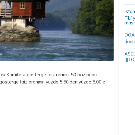
İstan
TL`y
masr
DOA m
dönü
ASELS
|||TO
ası Komitesi, gösterge faiz oranını 50 baz puan
 gösterge faiz oranının yüzde 5,50'den yüzde 5,00'e