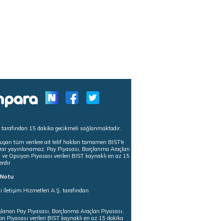
s tarafından 15 dakika gecikmeli sağlanmaktadır.
uşan tüm verilere ait telif hakları tamamen BIST'e
tekrar yayınlanamaz. Pay Piyasası, Borçlanma Araçları
m ve Opsiyon Piyasası verileri BIST kaynaklı en az 15
erdir.
ı Notu
i İletişim Hizmetleri A.Ş. tarafından
ğlanan Pay Piyasası, Borçlanma Araçları Piyasası,
on Piyasası verileri BIST kaynaklı en az 15 dakika