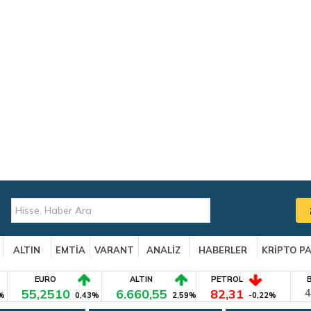
ALTIN
EMTİA
VARANT
ANALİZ
HABERLER
KRİPTO P
EURO
ALTIN
PETROL
55,2510
6.660,55
82,31
4
%
0,43%
2,59%
-0,22%