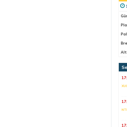
Gü
Pla
Pa
Bre
Alt
Se
17
XU
17
NT
17