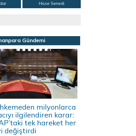
adar
Hisse Senedi
manpara Gündemi
hkemeden milyonlarca
acıyı ilgilendiren karar:
P’taki tek hareket her
i değiştirdi