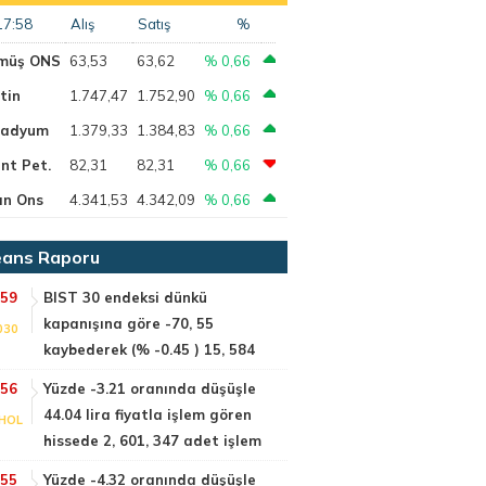
17:58
Alış
Satış
%
müş ONS
63,53
63,62
% 0,66
tin
1.747,47
1.752,90
% 0,66
ladyum
1.379,33
1.384,83
% 0,66
nt Pet.
82,31
82,31
% 0,66
ın Ons
4.341,53
4.342,09
% 0,66
ans Raporu
:59
BIST 30 endeksi dünkü
kapanışına göre -70, 55
030
kaybederek (% -0.45 ) 15, 584
:56
Yüzde -3.21 oranında düşüşle
44.04 lira fiyatla işlem gören
HOL
hissede 2, 601, 347 adet işlem
:55
Yüzde -4.32 oranında düşüşle