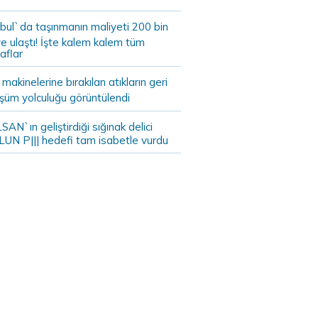
bul`da taşınmanın maliyeti 200 bin
e ulaştı! İşte kalem kalem tüm
aflar
akinelerine bırakılan atıkların geri
şüm yolculuğu görüntülendi
AN`ın geliştirdiği sığınak delici
LUN P||| hedefi tam isabetle vurdu