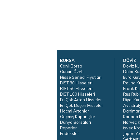
BORSA
DÖVİZ
Canlı Borsa
Döviz Ku
Günün Özeti
Dolar Ku
Hisse Senedi Fiyatları
Euro Kur
BIST 30 Hisseleri
Pound K
BIST 50 Hisseleri
Frank Ku
BIST 100 Hisseleri
Rus Rubl
En Çok Artan Hisseler
Riyal Kur
En Çok Düşen Hisseler
Avustral
Hacmi Artanlar
Danimar
Geçmiş Kapanışlar
Kanada D
Dünya Borsaları
Norveç K
Raporlar
İsveç Kr
Endeksler
Japon Ye
Serbest 