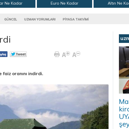
ar Ne Kadar
Euro Ne Kadar
Altın Ne K
GÜNCEL
UZMAN YORUMLARI
PİYASA TAKVİMİ
rdi
uz
faiz oranını indirdi.
Ma
kir
UYA
şey