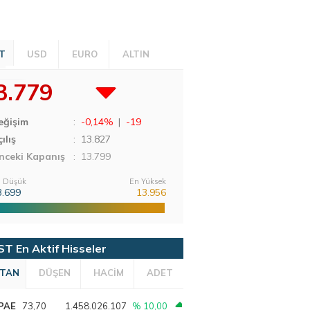
T
USD
EURO
ALTIN
3.779
eğişim
:
-0,14%
|
-19
ılış
:
13.827
nceki Kapanış
: 13.799
 Düşük
En Yüksek
3.699
13.956
ST En Aktif Hisseler
TAN
DÜŞEN
HACİM
ADET
PAE
73,70
1.458.026.107
% 10,00