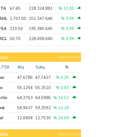
PTA
67,65
228.324.881
% 10,00
SHL
1.707,00
151.347.646
% 9,99
FSA
210,50
195.380.645
% 9,98
RCL
50,70
228.008.040
% 9,98
viz
daha fazla
17:58
Alış
Satış
%
lar
47,6785
47,7437
% 0,25
ro
55,1254
55,2510
% 0,43
rlin
64,2763
64,5985
% 14,52
ank
58,9637
59,2592
% 13,18
al
12,6894
12,7530
% 14,69
tia
daha fazla