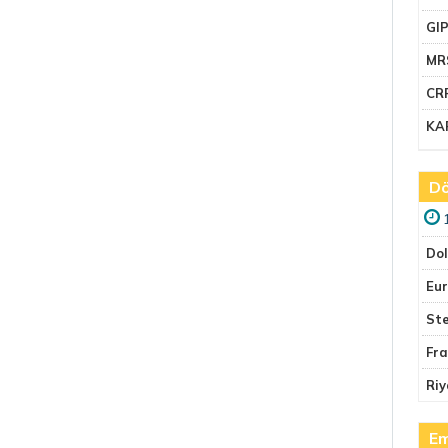
GI
MR
CR
KA
Dö
Do
Eu
Ste
Fr
Riy
Em