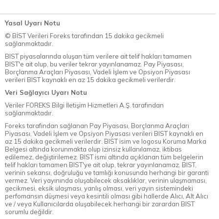
Yasal Uyarı Notu
© BİST Verileri Foreks tarafından 15 dakika gecikmeli
sağlanmaktadır.
BIST piyasalarında oluşan tüm verilere ait telif hakları tamamen
BIST'e ait olup, bu veriler tekrar yayınlanamaz. Pay Piyasası,
Borçlanma Araçları Piyasası, Vadeli İşlem ve Opsiyon Piyasası
verileri BIST kaynaklı en az 15 dakika gecikmeli verilerdir.
Veri Sağlayıcı Uyarı Notu
Veriler FOREKS Bilgi İletişim Hizmetleri A.Ş. tarafından
sağlanmaktadır.
Foreks tarafından sağlanan Pay Piyasası, Borçlanma Araçları
Piyasası, Vadeli İşlem ve Opsiyon Piyasası verileri BIST kaynaklı en
az 15 dakika gecikmeli verilerdir. BIST isim ve logosu Koruma Marka
Belgesi altında korunmakta olup izinsiz kullanılamaz, iktibas
edilemez, değiştirilemez. BIST ismi altında açıklanan tüm belgelerin
telif hakları tamamen BIST'ye ait olup, tekrar yayınlanamaz. BIST,
verinin sekansı, doğruluğu ve tamlığı konusunda herhangi bir garanti
vermez. Veri yayınında oluşabilecek aksaklıklar, verinin ulaşmaması,
gecikmesi, eksik ulaşması, yanlış olması, veri yayın sistemindeki
perfomansın düşmesi veya kesintili olması gibi hallerde Alıcı, Alt Alıcı
ve / veya Kullanıcılarda oluşabilecek herhangi bir zarardan BIST
sorumlu değildir.