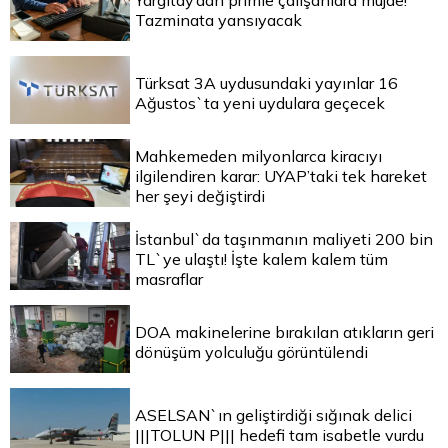
Yargıtay’dan primle çalışanlara müjde!
Tazminata yansıyacak
Türksat 3A uydusundaki yayınlar 16
Ağustos`ta yeni uydulara geçecek
Mahkemeden milyonlarca kiracıyı
ilgilendiren karar: UYAP’taki tek hareket
her şeyi değiştirdi
İstanbul`da taşınmanın maliyeti 200 bin
TL`ye ulaştı! İşte kalem kalem tüm
masraflar
DOA makinelerine bırakılan atıkların geri
dönüşüm yolculuğu görüntülendi
ASELSAN`ın geliştirdiği sığınak delici
|||TOLUN P||| hedefi tam isabetle vurdu