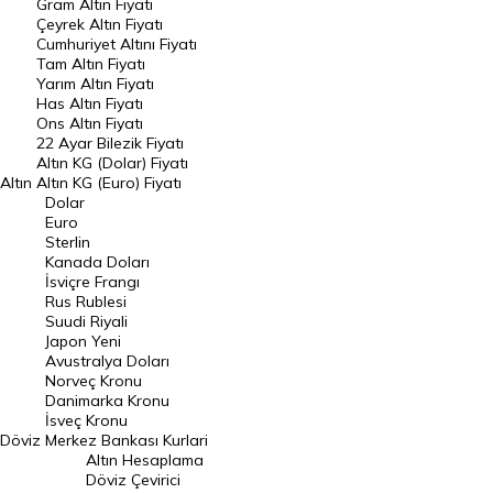
Gram Altın Fiyatı
Raporlar
Çeyrek Altın Fiyatı
Endeksler
Cumhuriyet Altını Fiyatı
Tam Altın Fiyatı
Yarım Altın Fiyatı
DÖVİZ
Has Altın Fiyatı
Ons Altın Fiyatı
Döviz Kuru
22 Ayar Bilezik Fiyatı
Dolar Kuru
Altın KG (Dolar) Fiyatı
Altın
Altın KG (Euro) Fiyatı
Euro Kuru
Dolar
Euro
Pound Kuru
Sterlin
Kanada Doları
Frank Kuru
İsviçre Frangı
Riyal Kuru
Rus Rublesi
Suudi Riyali
Avustralya Doları
Japon Yeni
Avustralya Doları
Danimarka Kronu Kuru
Norveç Kronu
Danimarka Kronu
Kanada Doları Kuru
İsveç Kronu
Döviz
Merkez Bankası Kurlari
Norveç Kronu Kuru
Altın Hesaplama
İsveç Kronu Kuru
Döviz Çevirici