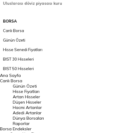
Uluslarası döviz piyasası kuru
BORSA
Canlı Borsa
Günün Özeti
Hisse Senedi Fiyatları
BIST 30 Hisseleri
BIST 50 Hisseleri
Ana Sayfa
BIST 100 Hisseleri
Canlı Borsa
Günün Özeti
En Çok Artan Hisseler
Hisse Fiyatları
Artan Hisseler
En Çok Düşen Hisseler
Düşen Hisseler
Hacmi Artanlar
Hacmi Artanlar
Adedi Artanlar
Geçmiş Kapanışlar
Dünya Borsaları
Raporlar
Dünya Borsaları
Borsa
Endeksler