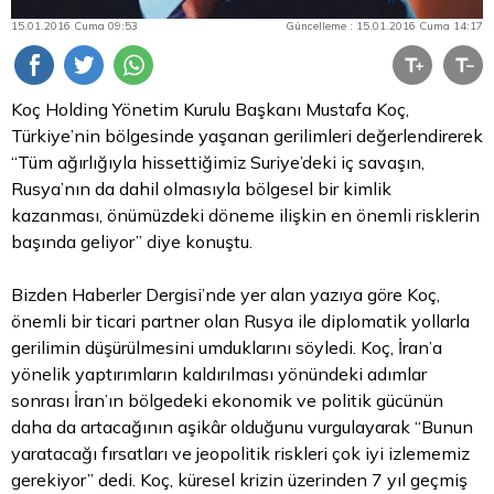
15.01.2016 Cuma 09:53
Güncelleme : 15.01.2016 Cuma 14:17
Koç Holding Yönetim Kurulu Başkanı Mustafa Koç,
Türkiye’nin bölgesinde yaşanan gerilimleri değerlendirerek
“Tüm ağırlığıyla hissettiğimiz Suriye’deki iç savaşın,
Rusya’nın da dahil olmasıyla bölgesel bir kimlik
kazanması, önümüzdeki döneme ilişkin en önemli risklerin
başında geliyor” diye konuştu.
Bizden Haberler Dergisi’nde yer alan yazıya göre Koç,
önemli bir ticari partner olan Rusya ile diplomatik yollarla
gerilimin düşürülmesini umduklarını söyledi. Koç, İran’a
yönelik yaptırımların kaldırılması yönündeki adımlar
sonrası İran’ın bölgedeki ekonomik ve politik gücünün
daha da artacağının aşikâr olduğunu vurgulayarak “Bunun
yaratacağı fırsatları ve jeopolitik riskleri çok iyi izlememiz
gerekiyor” dedi. Koç, küresel krizin üzerinden 7 yıl geçmiş