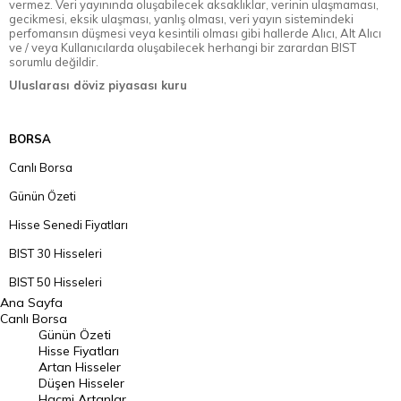
vermez. Veri yayınında oluşabilecek aksaklıklar, verinin ulaşmaması,
gecikmesi, eksik ulaşması, yanlış olması, veri yayın sistemindeki
perfomansın düşmesi veya kesintili olması gibi hallerde Alıcı, Alt Alıcı
ve / veya Kullanıcılarda oluşabilecek herhangi bir zarardan BIST
sorumlu değildir.
Uluslarası döviz piyasası kuru
BORSA
Canlı Borsa
Günün Özeti
Hisse Senedi Fiyatları
BIST 30 Hisseleri
BIST 50 Hisseleri
Ana Sayfa
BIST 100 Hisseleri
Canlı Borsa
Günün Özeti
En Çok Artan Hisseler
Hisse Fiyatları
Artan Hisseler
En Çok Düşen Hisseler
Düşen Hisseler
Hacmi Artanlar
Hacmi Artanlar