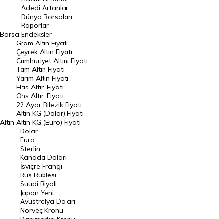
Adedi Artanlar
Geçmiş Kapanışlar
Dünya Borsaları
Raporlar
Dünya Borsaları
Borsa
Endeksler
Gram Altın Fiyatı
Raporlar
Çeyrek Altın Fiyatı
Endeksler
Cumhuriyet Altını Fiyatı
Tam Altın Fiyatı
Yarım Altın Fiyatı
DÖVİZ
Has Altın Fiyatı
Ons Altın Fiyatı
Döviz Kuru
22 Ayar Bilezik Fiyatı
Dolar Kuru
Altın KG (Dolar) Fiyatı
Altın
Altın KG (Euro) Fiyatı
Euro Kuru
Dolar
Euro
Pound Kuru
Sterlin
Kanada Doları
Frank Kuru
İsviçre Frangı
Riyal Kuru
Rus Rublesi
Suudi Riyali
Avustralya Doları
Japon Yeni
Avustralya Doları
Danimarka Kronu Kuru
Norveç Kronu