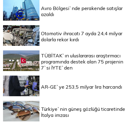
Avro Bölgesi`nde perakende satışlar
azaldı
Otomotiv ihracatı 7 ayda 24,4 milyar
dolarla rekor kırdı
TÜBİTAK`ın uluslararası araştırmacı
programında destek alan 75 projenin
7`si İYTE`den
AR-GE`ye 253,5 milyar lira harcandı
Türkiye`nin güneş gözlüğü ticaretinde
İtalya imzası