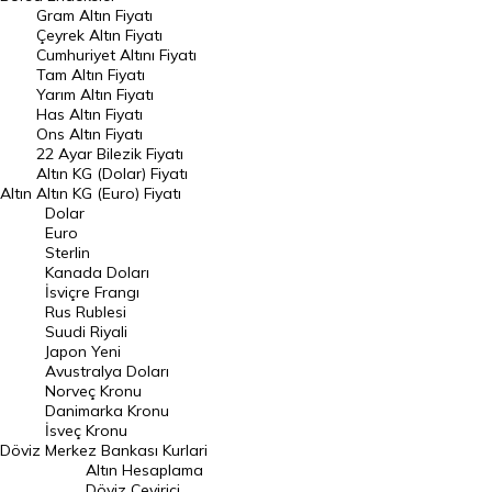
Gram Altın Fiyatı
Raporlar
Çeyrek Altın Fiyatı
Endeksler
Cumhuriyet Altını Fiyatı
Tam Altın Fiyatı
Yarım Altın Fiyatı
DÖVİZ
Has Altın Fiyatı
Ons Altın Fiyatı
Döviz Kuru
22 Ayar Bilezik Fiyatı
Dolar Kuru
Altın KG (Dolar) Fiyatı
Altın
Altın KG (Euro) Fiyatı
Euro Kuru
Dolar
Euro
Pound Kuru
Sterlin
Kanada Doları
Frank Kuru
İsviçre Frangı
Riyal Kuru
Rus Rublesi
Suudi Riyali
Avustralya Doları
Japon Yeni
Avustralya Doları
Danimarka Kronu Kuru
Norveç Kronu
Danimarka Kronu
Kanada Doları Kuru
İsveç Kronu
Döviz
Merkez Bankası Kurlari
Norveç Kronu Kuru
Altın Hesaplama
İsveç Kronu Kuru
Döviz Çevirici