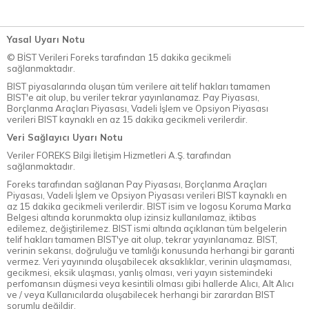
Yasal Uyarı Notu
© BİST Verileri Foreks tarafından 15 dakika gecikmeli
sağlanmaktadır.
BIST piyasalarında oluşan tüm verilere ait telif hakları tamamen
BIST'e ait olup, bu veriler tekrar yayınlanamaz. Pay Piyasası,
Borçlanma Araçları Piyasası, Vadeli İşlem ve Opsiyon Piyasası
verileri BIST kaynaklı en az 15 dakika gecikmeli verilerdir.
Veri Sağlayıcı Uyarı Notu
Veriler FOREKS Bilgi İletişim Hizmetleri A.Ş. tarafından
sağlanmaktadır.
Foreks tarafından sağlanan Pay Piyasası, Borçlanma Araçları
Piyasası, Vadeli İşlem ve Opsiyon Piyasası verileri BIST kaynaklı en
az 15 dakika gecikmeli verilerdir. BIST isim ve logosu Koruma Marka
Belgesi altında korunmakta olup izinsiz kullanılamaz, iktibas
edilemez, değiştirilemez. BIST ismi altında açıklanan tüm belgelerin
telif hakları tamamen BIST'ye ait olup, tekrar yayınlanamaz. BIST,
verinin sekansı, doğruluğu ve tamlığı konusunda herhangi bir garanti
vermez. Veri yayınında oluşabilecek aksaklıklar, verinin ulaşmaması,
gecikmesi, eksik ulaşması, yanlış olması, veri yayın sistemindeki
perfomansın düşmesi veya kesintili olması gibi hallerde Alıcı, Alt Alıcı
ve / veya Kullanıcılarda oluşabilecek herhangi bir zarardan BIST
sorumlu değildir.