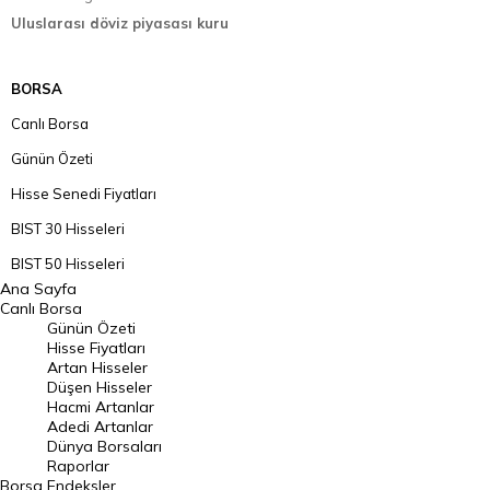
Uluslarası döviz piyasası kuru
BORSA
Canlı Borsa
Günün Özeti
Hisse Senedi Fiyatları
BIST 30 Hisseleri
BIST 50 Hisseleri
Ana Sayfa
BIST 100 Hisseleri
Canlı Borsa
Günün Özeti
En Çok Artan Hisseler
Hisse Fiyatları
Artan Hisseler
En Çok Düşen Hisseler
Düşen Hisseler
Hacmi Artanlar
Hacmi Artanlar
Adedi Artanlar
Geçmiş Kapanışlar
Dünya Borsaları
Raporlar
Dünya Borsaları
Borsa
Endeksler