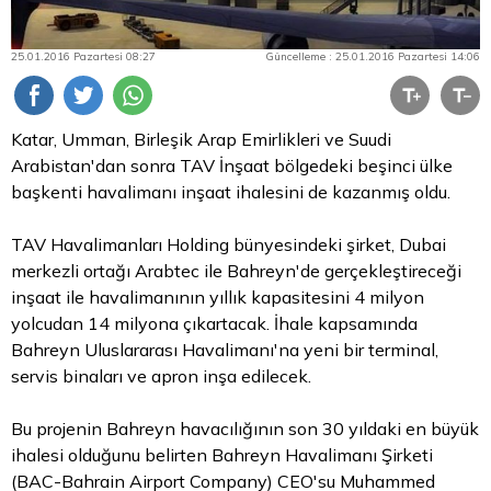
25.01.2016 Pazartesi 08:27
Güncelleme : 25.01.2016 Pazartesi 14:06
Katar, Umman, Birleşik Arap Emirlikleri ve Suudi
Arabistan'dan sonra TAV İnşaat bölgedeki beşinci ülke
başkenti havalimanı inşaat ihalesini de kazanmış oldu.
TAV Havalimanları Holding bünyesindeki şirket, Dubai
merkezli ortağı Arabtec ile Bahreyn'de gerçekleştireceği
inşaat ile havalimanının yıllık kapasitesini 4 milyon
yolcudan 14 milyona çıkartacak. İhale kapsamında
Bahreyn Uluslararası Havalimanı'na yeni bir terminal,
servis binaları ve apron inşa edilecek.
Bu projenin Bahreyn havacılığının son 30 yıldaki en büyük
ihalesi olduğunu belirten Bahreyn Havalimanı Şirketi
(BAC-Bahrain Airport Company) CEO'su Muhammed