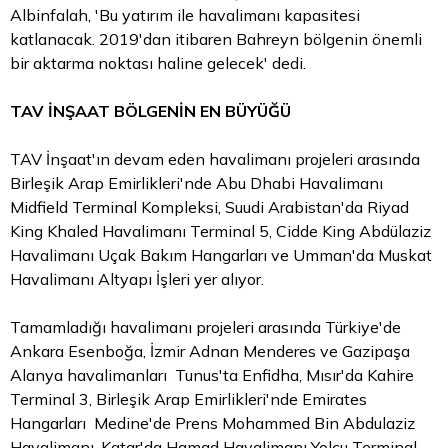
Albinfalah, 'Bu yatırım ile havalimanı kapasitesi
katlanacak. 2019'dan itibaren Bahreyn bölgenin önemli
bir aktarma noktası haline gelecek' dedi.
TAV İNŞAAT BÖLGENİN EN BÜYÜĞÜ
TAV İnşaat'ın devam eden havalimanı projeleri arasında
Birleşik Arap Emirlikleri'nde Abu Dhabi Havalimanı
Midfield Terminal Kompleksi, Suudi Arabistan'da Riyad
King Khaled Havalimanı Terminal 5, Cidde King Abdülaziz
Havalimanı Uçak Bakım Hangarları ve Umman'da Muskat
Havalimanı Altyapı İşleri yer alıyor.
Tamamladığı havalimanı projeleri arasında Türkiye'de
Ankara Esenboğa, İzmir Adnan Menderes ve Gazipaşa
Alanya havalimanları Tunus'ta Enfidha, Mısır'da Kahire
Terminal 3, Birleşik Arap Emirlikleri'nde Emirates
Hangarları Medine'de Prens Mohammed Bin Abdulaziz
Havalimanı, Katar'da Hamad Havalimanı Yolcu Terminal