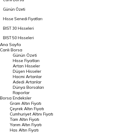
Günün Özeti
Hisse Senedi Fiyatları
BIST 30 Hisseleri
BIST 50 Hisseleri
Ana Sayfa
BIST 100 Hisseleri
Canlı Borsa
Günün Özeti
En Çok Artan Hisseler
Hisse Fiyatları
Artan Hisseler
En Çok Düşen Hisseler
Düşen Hisseler
Hacmi Artanlar
Hacmi Artanlar
Adedi Artanlar
Geçmiş Kapanışlar
Dünya Borsaları
Raporlar
Dünya Borsaları
Borsa
Endeksler
Gram Altın Fiyatı
Raporlar
Çeyrek Altın Fiyatı
Endeksler
Cumhuriyet Altını Fiyatı
Tam Altın Fiyatı
Yarım Altın Fiyatı
DÖVİZ
Has Altın Fiyatı