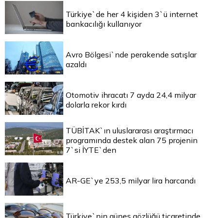
Türkiye`de her 4 kişiden 3`ü internet
bankacılığı kullanıyor
Avro Bölgesi`nde perakende satışlar
azaldı
Otomotiv ihracatı 7 ayda 24,4 milyar
dolarla rekor kırdı
TÜBİTAK`ın uluslararası araştırmacı
programında destek alan 75 projenin
7`si İYTE`den
AR-GE`ye 253,5 milyar lira harcandı
Türkiye`nin güneş gözlüğü ticaretinde