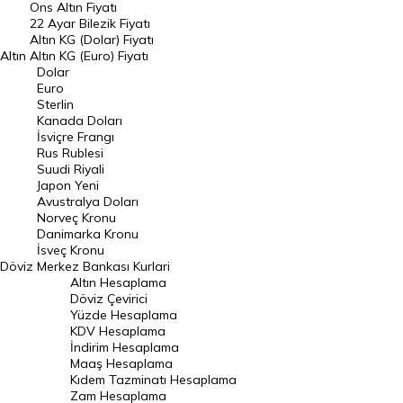
Ons Altın Fiyatı
Döviz Kuru
22 Ayar Bilezik Fiyatı
Dolar Kuru
Altın KG (Dolar) Fiyatı
Altın
Altın KG (Euro) Fiyatı
Euro Kuru
Dolar
Euro
Pound Kuru
Sterlin
Kanada Doları
Frank Kuru
İsviçre Frangı
Riyal Kuru
Rus Rublesi
Suudi Riyali
Avustralya Doları
Japon Yeni
Avustralya Doları
Danimarka Kronu Kuru
Norveç Kronu
Danimarka Kronu
Kanada Doları Kuru
İsveç Kronu
Döviz
Merkez Bankası Kurlari
Norveç Kronu Kuru
Altın Hesaplama
İsveç Kronu Kuru
Döviz Çevirici
Yüzde Hesaplama
Japon Yeni Kuru
KDV Hesaplama
İndirim Hesaplama
Serbest Piyasa Döviz Kurları
Maaş Hesaplama
Kıdem Tazminatı Hesaplama
Merkez Bankası Döviz Kurları
Zam Hesaplama