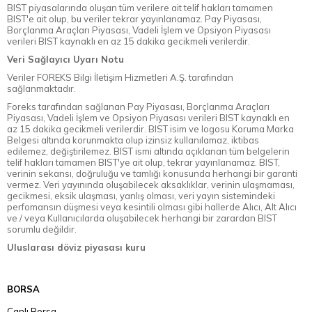
BIST piyasalarında oluşan tüm verilere ait telif hakları tamamen
BIST'e ait olup, bu veriler tekrar yayınlanamaz. Pay Piyasası,
Borçlanma Araçları Piyasası, Vadeli İşlem ve Opsiyon Piyasası
verileri BIST kaynaklı en az 15 dakika gecikmeli verilerdir.
Veri Sağlayıcı Uyarı Notu
Veriler FOREKS Bilgi İletişim Hizmetleri A.Ş. tarafından
sağlanmaktadır.
Foreks tarafından sağlanan Pay Piyasası, Borçlanma Araçları
Piyasası, Vadeli İşlem ve Opsiyon Piyasası verileri BIST kaynaklı en
az 15 dakika gecikmeli verilerdir. BIST isim ve logosu Koruma Marka
Belgesi altında korunmakta olup izinsiz kullanılamaz, iktibas
edilemez, değiştirilemez. BIST ismi altında açıklanan tüm belgelerin
telif hakları tamamen BIST'ye ait olup, tekrar yayınlanamaz. BIST,
verinin sekansı, doğruluğu ve tamlığı konusunda herhangi bir garanti
vermez. Veri yayınında oluşabilecek aksaklıklar, verinin ulaşmaması,
gecikmesi, eksik ulaşması, yanlış olması, veri yayın sistemindeki
perfomansın düşmesi veya kesintili olması gibi hallerde Alıcı, Alt Alıcı
ve / veya Kullanıcılarda oluşabilecek herhangi bir zarardan BIST
sorumlu değildir.
Uluslarası döviz piyasası kuru
BORSA
Canlı Borsa