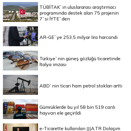
TÜBİTAK`ın uluslararası araştırmacı
programında destek alan 75 projenin
7`si İYTE`den
AR-GE`ye 253,5 milyar lira harcandı
Türkiye`nin güneş gözlüğü ticaretinde
İtalya imzası
ABD`nin ticari ham petrol stokları arttı
Gümrüklerde bu yıl 58 bin 519 canlı
hayvan ele geçirildi
e-Ticarette kullanılan |||A.TR Dolaşım