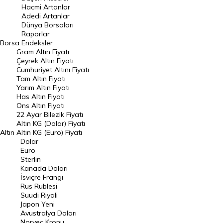
Hacmi Artanlar
Hacmi Artanlar
Adedi Artanlar
Geçmiş Kapanışlar
Dünya Borsaları
Raporlar
Dünya Borsaları
Borsa
Endeksler
Gram Altın Fiyatı
Raporlar
Çeyrek Altın Fiyatı
Endeksler
Cumhuriyet Altını Fiyatı
Tam Altın Fiyatı
Yarım Altın Fiyatı
DÖVİZ
Has Altın Fiyatı
Ons Altın Fiyatı
Döviz Kuru
22 Ayar Bilezik Fiyatı
Dolar Kuru
Altın KG (Dolar) Fiyatı
Altın
Altın KG (Euro) Fiyatı
Euro Kuru
Dolar
Euro
Pound Kuru
Sterlin
Kanada Doları
Frank Kuru
İsviçre Frangı
Riyal Kuru
Rus Rublesi
Suudi Riyali
Avustralya Doları
Japon Yeni
Avustralya Doları
Danimarka Kronu Kuru
Norveç Kronu