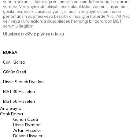
verinin sekansı, doğruluğu ve tamlığı konusunda herhangi bir garanti
vermez. Veri yayınında oluşabilecek aksaklıklar, verinin ulaşmaması,
gecikmesi, eksik ulaşması, yanlış olması, veri yayın sistemindeki
perfomansın düşmesi veya kesintili olması gibi hallerde Alıcı, Alt Alıcı
ve / veya Kullanıcılarda oluşabilecek herhangi bir zarardan BIST
sorumlu değildir.
Uluslarası döviz piyasası kuru
BORSA
Canlı Borsa
Günün Özeti
Hisse Senedi Fiyatları
BIST 30 Hisseleri
BIST 50 Hisseleri
Ana Sayfa
BIST 100 Hisseleri
Canlı Borsa
Günün Özeti
En Çok Artan Hisseler
Hisse Fiyatları
Artan Hisseler
En Çok Düşen Hisseler
Düşen Hisseler