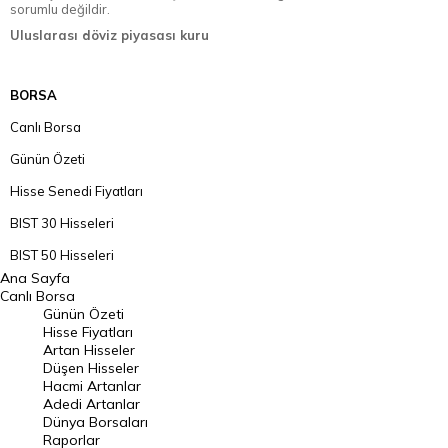
sorumlu değildir.
Uluslarası döviz piyasası kuru
BORSA
Canlı Borsa
Günün Özeti
Hisse Senedi Fiyatları
BIST 30 Hisseleri
BIST 50 Hisseleri
Ana Sayfa
BIST 100 Hisseleri
Canlı Borsa
Günün Özeti
En Çok Artan Hisseler
Hisse Fiyatları
Artan Hisseler
En Çok Düşen Hisseler
Düşen Hisseler
Hacmi Artanlar
Hacmi Artanlar
Adedi Artanlar
Geçmiş Kapanışlar
Dünya Borsaları
Raporlar
Dünya Borsaları