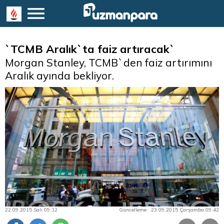
`TCMB Aralık`ta faiz artıracak`
Morgan Stanley, TCMB`den faiz artırımını
Aralık ayında bekliyor.
22.09.2015 Salı 09:12
Güncelleme : 23.09.2015 Çarşamba 09:42