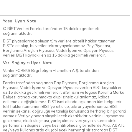
Yasal Uyarı Notu
© BİST Verileri Foreks tarafından 15 dakika gecikmeli
sağlanmaktadır.
BIST piyasalarında oluşan tüm verilere ait telif hakları tamamen
BIST'e ait olup, bu veriler tekrar yayınlanamaz. Pay Piyasası,
Borçlanma Araçları Piyasası, Vadeli İşlem ve Opsiyon Piyasası
verileri BIST kaynaklı en az 15 dakika gecikmeli verilerdir.
Veri Sağlayıcı Uyarı Notu
Veriler FOREKS Bilgi İletişim Hizmetleri A.Ş. tarafından
sağlanmaktadır.
Foreks tarafından sağlanan Pay Piyasası, Borçlanma Araçları
Piyasası, Vadeli İşlem ve Opsiyon Piyasası verileri BIST kaynaklı en
az 15 dakika gecikmeli verilerdir. BIST isim ve logosu Koruma Marka
Belgesi altında korunmakta olup izinsiz kullanılamaz, iktibas
edilemez, değiştirilemez. BIST ismi altında açıklanan tüm belgelerin
telif hakları tamamen BIST'ye ait olup, tekrar yayınlanamaz. BIST,
verinin sekansı, doğruluğu ve tamlığı konusunda herhangi bir garanti
vermez. Veri yayınında oluşabilecek aksaklıklar, verinin ulaşmaması,
gecikmesi, eksik ulaşması, yanlış olması, veri yayın sistemindeki
perfomansın düşmesi veya kesintili olması gibi hallerde Alıcı, Alt Alıcı
ve / veya Kullanıcılarda oluşabilecek herhangi bir zarardan BIST