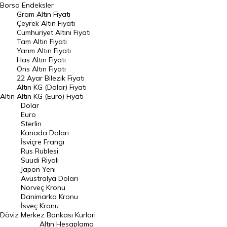
Borsa
Endeksler
Gram Altın Fiyatı
Raporlar
Çeyrek Altın Fiyatı
Endeksler
Cumhuriyet Altını Fiyatı
Tam Altın Fiyatı
Yarım Altın Fiyatı
DÖVİZ
Has Altın Fiyatı
Ons Altın Fiyatı
Döviz Kuru
22 Ayar Bilezik Fiyatı
Dolar Kuru
Altın KG (Dolar) Fiyatı
Altın
Altın KG (Euro) Fiyatı
Euro Kuru
Dolar
Euro
Pound Kuru
Sterlin
Kanada Doları
Frank Kuru
İsviçre Frangı
Riyal Kuru
Rus Rublesi
Suudi Riyali
Avustralya Doları
Japon Yeni
Avustralya Doları
Danimarka Kronu Kuru
Norveç Kronu
Danimarka Kronu
Kanada Doları Kuru
İsveç Kronu
Döviz
Merkez Bankası Kurlari
Norveç Kronu Kuru
Altın Hesaplama