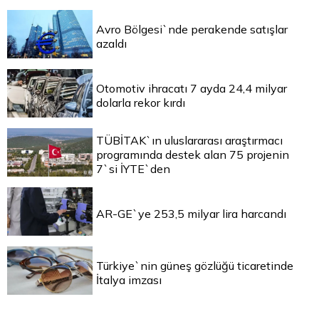
Avro Bölgesi`nde perakende satışlar
azaldı
Otomotiv ihracatı 7 ayda 24,4 milyar
dolarla rekor kırdı
TÜBİTAK`ın uluslararası araştırmacı
programında destek alan 75 projenin
7`si İYTE`den
AR-GE`ye 253,5 milyar lira harcandı
Türkiye`nin güneş gözlüğü ticaretinde
İtalya imzası