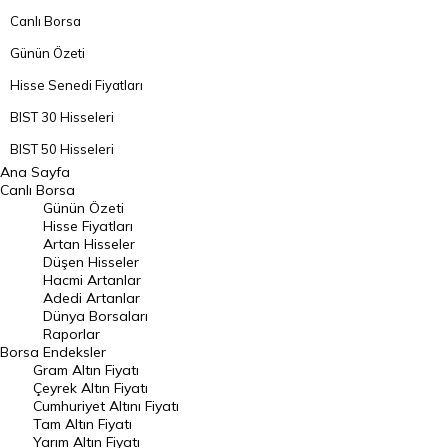
Canlı Borsa
Günün Özeti
Hisse Senedi Fiyatları
BIST 30 Hisseleri
BIST 50 Hisseleri
Ana Sayfa
BIST 100 Hisseleri
Canlı Borsa
Günün Özeti
En Çok Artan Hisseler
Hisse Fiyatları
Artan Hisseler
En Çok Düşen Hisseler
Düşen Hisseler
Hacmi Artanlar
Hacmi Artanlar
Adedi Artanlar
Geçmiş Kapanışlar
Dünya Borsaları
Raporlar
Dünya Borsaları
Borsa
Endeksler
Gram Altın Fiyatı
Raporlar
Çeyrek Altın Fiyatı
Endeksler
Cumhuriyet Altını Fiyatı
Tam Altın Fiyatı
Yarım Altın Fiyatı
DÖVİZ