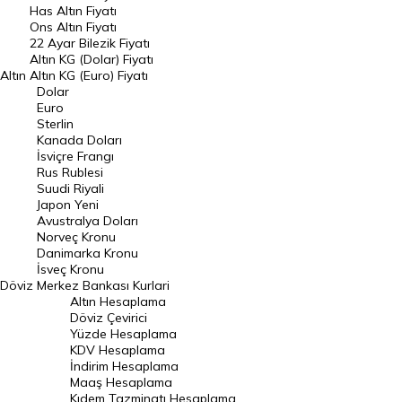
Has Altın Fiyatı
Ons Altın Fiyatı
Döviz Kuru
22 Ayar Bilezik Fiyatı
Dolar Kuru
Altın KG (Dolar) Fiyatı
Altın
Altın KG (Euro) Fiyatı
Euro Kuru
Dolar
Euro
Pound Kuru
Sterlin
Kanada Doları
Frank Kuru
İsviçre Frangı
Riyal Kuru
Rus Rublesi
Suudi Riyali
Avustralya Doları
Japon Yeni
Avustralya Doları
Danimarka Kronu Kuru
Norveç Kronu
Danimarka Kronu
Kanada Doları Kuru
İsveç Kronu
Döviz
Merkez Bankası Kurlari
Norveç Kronu Kuru
Altın Hesaplama
İsveç Kronu Kuru
Döviz Çevirici
Yüzde Hesaplama
Japon Yeni Kuru
KDV Hesaplama
İndirim Hesaplama
Serbest Piyasa Döviz Kurları
Maaş Hesaplama
Kıdem Tazminatı Hesaplama
Merkez Bankası Döviz Kurları