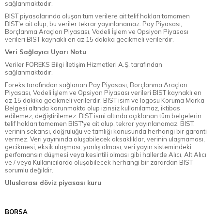
sağlanmaktadır.
BIST piyasalarında oluşan tüm verilere ait telif hakları tamamen
BIST'e ait olup, bu veriler tekrar yayınlanamaz. Pay Piyasası,
Borçlanma Araçları Piyasası, Vadeli İşlem ve Opsiyon Piyasası
verileri BIST kaynaklı en az 15 dakika gecikmeli verilerdir.
Veri Sağlayıcı Uyarı Notu
Veriler FOREKS Bilgi İletişim Hizmetleri A.Ş. tarafından
sağlanmaktadır.
Foreks tarafından sağlanan Pay Piyasası, Borçlanma Araçları
Piyasası, Vadeli İşlem ve Opsiyon Piyasası verileri BIST kaynaklı en
az 15 dakika gecikmeli verilerdir. BIST isim ve logosu Koruma Marka
Belgesi altında korunmakta olup izinsiz kullanılamaz, iktibas
edilemez, değiştirilemez. BIST ismi altında açıklanan tüm belgelerin
telif hakları tamamen BIST'ye ait olup, tekrar yayınlanamaz. BIST,
verinin sekansı, doğruluğu ve tamlığı konusunda herhangi bir garanti
vermez. Veri yayınında oluşabilecek aksaklıklar, verinin ulaşmaması,
gecikmesi, eksik ulaşması, yanlış olması, veri yayın sistemindeki
perfomansın düşmesi veya kesintili olması gibi hallerde Alıcı, Alt Alıcı
ve / veya Kullanıcılarda oluşabilecek herhangi bir zarardan BIST
sorumlu değildir.
Uluslarası döviz piyasası kuru
BORSA