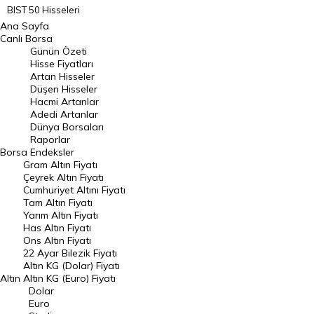
BIST 50 Hisseleri
Ana Sayfa
BIST 100 Hisseleri
Canlı Borsa
Günün Özeti
En Çok Artan Hisseler
Hisse Fiyatları
Artan Hisseler
En Çok Düşen Hisseler
Düşen Hisseler
Hacmi Artanlar
Hacmi Artanlar
Adedi Artanlar
Geçmiş Kapanışlar
Dünya Borsaları
Raporlar
Dünya Borsaları
Borsa
Endeksler
Gram Altın Fiyatı
Raporlar
Çeyrek Altın Fiyatı
Endeksler
Cumhuriyet Altını Fiyatı
Tam Altın Fiyatı
Yarım Altın Fiyatı
DÖVİZ
Has Altın Fiyatı
Ons Altın Fiyatı
Döviz Kuru
22 Ayar Bilezik Fiyatı
Dolar Kuru
Altın KG (Dolar) Fiyatı
Altın
Altın KG (Euro) Fiyatı
Euro Kuru
Dolar
Euro
Pound Kuru