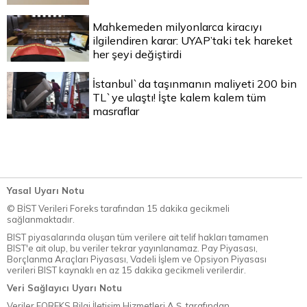
Mahkemeden milyonlarca kiracıyı
ilgilendiren karar: UYAP’taki tek hareket
her şeyi değiştirdi
İstanbul`da taşınmanın maliyeti 200 bin
TL`ye ulaştı! İşte kalem kalem tüm
masraflar
Yasal Uyarı Notu
© BİST Verileri Foreks tarafından 15 dakika gecikmeli
sağlanmaktadır.
BIST piyasalarında oluşan tüm verilere ait telif hakları tamamen
BIST'e ait olup, bu veriler tekrar yayınlanamaz. Pay Piyasası,
Borçlanma Araçları Piyasası, Vadeli İşlem ve Opsiyon Piyasası
verileri BIST kaynaklı en az 15 dakika gecikmeli verilerdir.
Veri Sağlayıcı Uyarı Notu
Veriler FOREKS Bilgi İletişim Hizmetleri A.Ş. tarafından