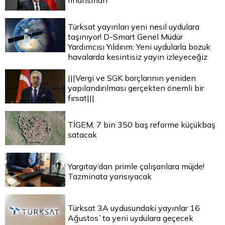
finansman
Türksat yayınları yeni nesil uydulara
taşınıyor! D-Smart Genel Müdür
Yardımcısı Yıldırım: Yeni uydularla bozuk
havalarda kesintisiz yayın izleyeceğiz
|||Vergi ve SGK borçlarının yeniden
yapılandırılması gerçekten önemli bir
fırsat|||
TİGEM, 7 bin 350 baş reforme küçükbaş
satacak
Yargıtay’dan primle çalışanlara müjde!
Tazminata yansıyacak
Türksat 3A uydusundaki yayınlar 16
Ağustos`ta yeni uydulara geçecek