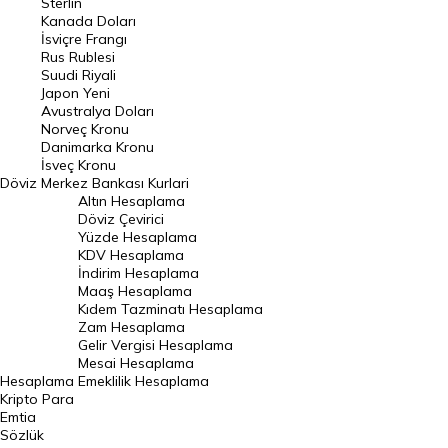
Sterlin
Kanada Doları
Frank Kuru
İsviçre Frangı
Riyal Kuru
Rus Rublesi
Suudi Riyali
Avustralya Doları
Japon Yeni
Avustralya Doları
Danimarka Kronu Kuru
Norveç Kronu
Danimarka Kronu
Kanada Doları Kuru
İsveç Kronu
Döviz
Merkez Bankası Kurlari
Norveç Kronu Kuru
Altın Hesaplama
İsveç Kronu Kuru
Döviz Çevirici
Yüzde Hesaplama
Japon Yeni Kuru
KDV Hesaplama
İndirim Hesaplama
Serbest Piyasa Döviz Kurları
Maaş Hesaplama
Kıdem Tazminatı Hesaplama
Merkez Bankası Döviz Kurları
Zam Hesaplama
Gelir Vergisi Hesaplama
ALTIN
Mesai Hesaplama
Hesaplama
Emeklilik Hesaplama
Altın Fiyatları
Kripto Para
Emtia
Gram Altın Fiyatı
Sözlük