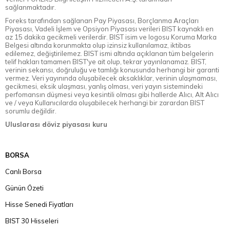
sağlanmaktadır.
Foreks tarafından sağlanan Pay Piyasası, Borçlanma Araçları
Piyasası, Vadeli İşlem ve Opsiyon Piyasası verileri BIST kaynaklı en
az 15 dakika gecikmeli verilerdir. BIST isim ve logosu Koruma Marka
Belgesi altında korunmakta olup izinsiz kullanılamaz, iktibas
edilemez, değiştirilemez. BIST ismi altında açıklanan tüm belgelerin
telif hakları tamamen BIST'ye ait olup, tekrar yayınlanamaz. BIST,
verinin sekansı, doğruluğu ve tamlığı konusunda herhangi bir garanti
vermez. Veri yayınında oluşabilecek aksaklıklar, verinin ulaşmaması,
gecikmesi, eksik ulaşması, yanlış olması, veri yayın sistemindeki
perfomansın düşmesi veya kesintili olması gibi hallerde Alıcı, Alt Alıcı
ve / veya Kullanıcılarda oluşabilecek herhangi bir zarardan BIST
sorumlu değildir.
Uluslarası döviz piyasası kuru
BORSA
Canlı Borsa
Günün Özeti
Hisse Senedi Fiyatları
BIST 30 Hisseleri