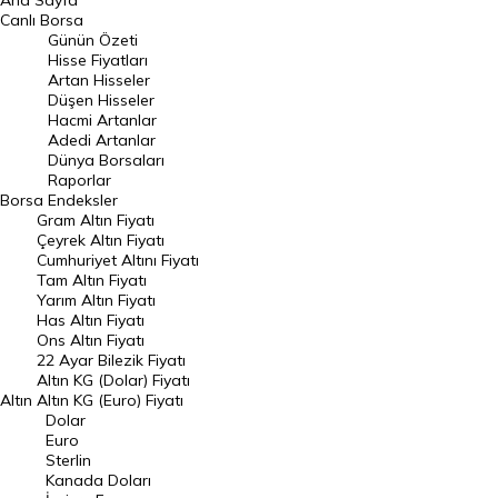
Ana Sayfa
BIST 100 Hisseleri
Canlı Borsa
Günün Özeti
En Çok Artan Hisseler
Hisse Fiyatları
Artan Hisseler
En Çok Düşen Hisseler
Düşen Hisseler
Hacmi Artanlar
Hacmi Artanlar
Adedi Artanlar
Geçmiş Kapanışlar
Dünya Borsaları
Raporlar
Dünya Borsaları
Borsa
Endeksler
Gram Altın Fiyatı
Raporlar
Çeyrek Altın Fiyatı
Endeksler
Cumhuriyet Altını Fiyatı
Tam Altın Fiyatı
Yarım Altın Fiyatı
DÖVİZ
Has Altın Fiyatı
Ons Altın Fiyatı
Döviz Kuru
22 Ayar Bilezik Fiyatı
Dolar Kuru
Altın KG (Dolar) Fiyatı
Altın
Altın KG (Euro) Fiyatı
Euro Kuru
Dolar
Euro
Pound Kuru
Sterlin
Kanada Doları
Frank Kuru