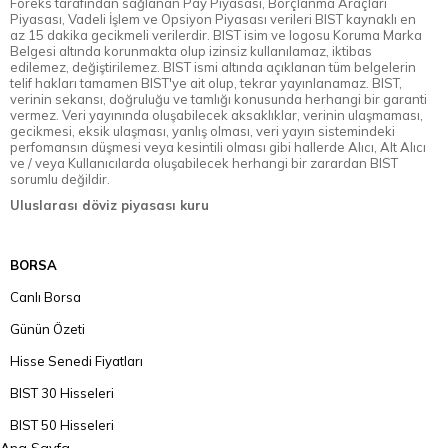
Foreks tarafından sağlanan Pay Piyasası, Borçlanma Araçları
Piyasası, Vadeli İşlem ve Opsiyon Piyasası verileri BIST kaynaklı en
az 15 dakika gecikmeli verilerdir. BIST isim ve logosu Koruma Marka
Belgesi altında korunmakta olup izinsiz kullanılamaz, iktibas
edilemez, değiştirilemez. BIST ismi altında açıklanan tüm belgelerin
telif hakları tamamen BIST'ye ait olup, tekrar yayınlanamaz. BIST,
verinin sekansı, doğruluğu ve tamlığı konusunda herhangi bir garanti
vermez. Veri yayınında oluşabilecek aksaklıklar, verinin ulaşmaması,
gecikmesi, eksik ulaşması, yanlış olması, veri yayın sistemindeki
perfomansın düşmesi veya kesintili olması gibi hallerde Alıcı, Alt Alıcı
ve / veya Kullanıcılarda oluşabilecek herhangi bir zarardan BIST
sorumlu değildir.
Uluslarası döviz piyasası kuru
BORSA
Canlı Borsa
Günün Özeti
Hisse Senedi Fiyatları
BIST 30 Hisseleri
BIST 50 Hisseleri