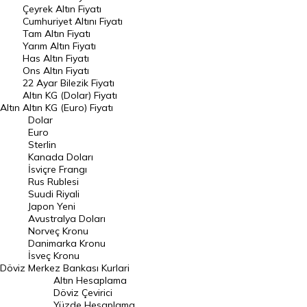
Çeyrek Altın Fiyatı
Endeksler
Cumhuriyet Altını Fiyatı
Tam Altın Fiyatı
Yarım Altın Fiyatı
DÖVİZ
Has Altın Fiyatı
Ons Altın Fiyatı
Döviz Kuru
22 Ayar Bilezik Fiyatı
Dolar Kuru
Altın KG (Dolar) Fiyatı
Altın
Altın KG (Euro) Fiyatı
Euro Kuru
Dolar
Euro
Pound Kuru
Sterlin
Kanada Doları
Frank Kuru
İsviçre Frangı
Riyal Kuru
Rus Rublesi
Suudi Riyali
Avustralya Doları
Japon Yeni
Avustralya Doları
Danimarka Kronu Kuru
Norveç Kronu
Danimarka Kronu
Kanada Doları Kuru
İsveç Kronu
Döviz
Merkez Bankası Kurlari
Norveç Kronu Kuru
Altın Hesaplama
İsveç Kronu Kuru
Döviz Çevirici
Yüzde Hesaplama