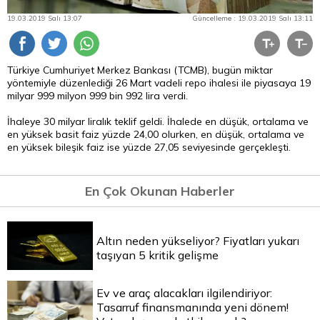
19.03.2019 Salı 13:07
Güncelleme : 19.03.2019 Salı 13:11
Türkiye Cumhuriyet Merkez Bankası (TCMB), bugün miktar
yöntemiyle düzenlediği 26 Mart vadeli
repo
ihalesi ile piyasaya 19
milyar 999 milyon 999 bin 992
lira
verdi.
İhaleye 30 milyar liralık teklif geldi. İhalede en düşük, ortalama ve
en yüksek basit faiz yüzde 24,00 olurken, en düşük, ortalama ve
en yüksek bileşik faiz ise yüzde 27,05 seviyesinde gerçekleşti.
En Çok Okunan Haberler
Altın neden yükseliyor? Fiyatları yukarı
taşıyan 5 kritik gelişme
Ev ve araç alacakları ilgilendiriyor:
Tasarruf finansmanında yeni dönem!