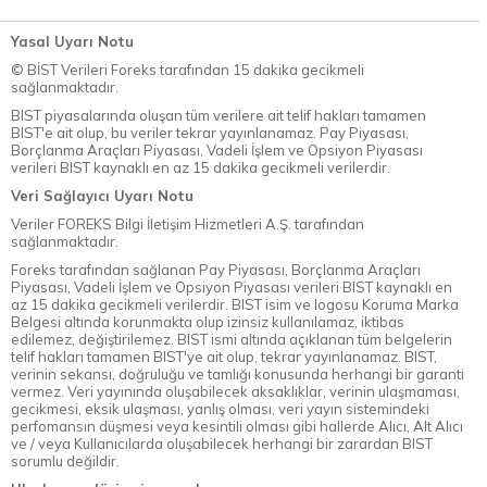
Yasal Uyarı Notu
© BİST Verileri Foreks tarafından 15 dakika gecikmeli
sağlanmaktadır.
BIST piyasalarında oluşan tüm verilere ait telif hakları tamamen
BIST'e ait olup, bu veriler tekrar yayınlanamaz. Pay Piyasası,
Borçlanma Araçları Piyasası, Vadeli İşlem ve Opsiyon Piyasası
verileri BIST kaynaklı en az 15 dakika gecikmeli verilerdir.
Veri Sağlayıcı Uyarı Notu
Veriler FOREKS Bilgi İletişim Hizmetleri A.Ş. tarafından
sağlanmaktadır.
Foreks tarafından sağlanan Pay Piyasası, Borçlanma Araçları
Piyasası, Vadeli İşlem ve Opsiyon Piyasası verileri BIST kaynaklı en
az 15 dakika gecikmeli verilerdir. BIST isim ve logosu Koruma Marka
Belgesi altında korunmakta olup izinsiz kullanılamaz, iktibas
edilemez, değiştirilemez. BIST ismi altında açıklanan tüm belgelerin
telif hakları tamamen BIST'ye ait olup, tekrar yayınlanamaz. BIST,
verinin sekansı, doğruluğu ve tamlığı konusunda herhangi bir garanti
vermez. Veri yayınında oluşabilecek aksaklıklar, verinin ulaşmaması,
gecikmesi, eksik ulaşması, yanlış olması, veri yayın sistemindeki
perfomansın düşmesi veya kesintili olması gibi hallerde Alıcı, Alt Alıcı
ve / veya Kullanıcılarda oluşabilecek herhangi bir zarardan BIST
sorumlu değildir.