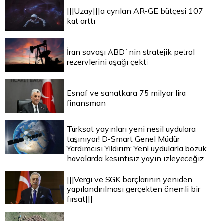
|||Uzay|||a ayrılan AR-GE bütçesi 107
kat arttı
İran savaşı ABD`nin stratejik petrol
rezervlerini aşağı çekti
Esnaf ve sanatkara 75 milyar lira
finansman
Türksat yayınları yeni nesil uydulara
taşınıyor! D-Smart Genel Müdür
Yardımcısı Yıldırım: Yeni uydularla bozuk
havalarda kesintisiz yayın izleyeceğiz
|||Vergi ve SGK borçlarının yeniden
yapılandırılması gerçekten önemli bir
fırsat|||