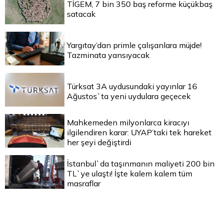
TİGEM, 7 bin 350 baş reforme küçükbaş
satacak
Yargıtay’dan primle çalışanlara müjde!
Tazminata yansıyacak
Türksat 3A uydusundaki yayınlar 16
Ağustos`ta yeni uydulara geçecek
Mahkemeden milyonlarca kiracıyı
ilgilendiren karar: UYAP’taki tek hareket
her şeyi değiştirdi
İstanbul`da taşınmanın maliyeti 200 bin
TL`ye ulaştı! İşte kalem kalem tüm
masraflar