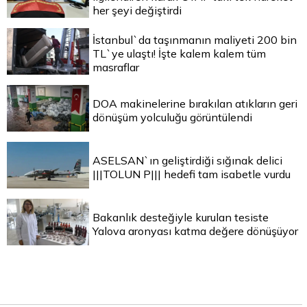
her şeyi değiştirdi
İstanbul`da taşınmanın maliyeti 200 bin
TL`ye ulaştı! İşte kalem kalem tüm
masraflar
DOA makinelerine bırakılan atıkların geri
dönüşüm yolculuğu görüntülendi
ASELSAN`ın geliştirdiği sığınak delici
|||TOLUN P||| hedefi tam isabetle vurdu
Bakanlık desteğiyle kurulan tesiste
Yalova aronyası katma değere dönüşüyor