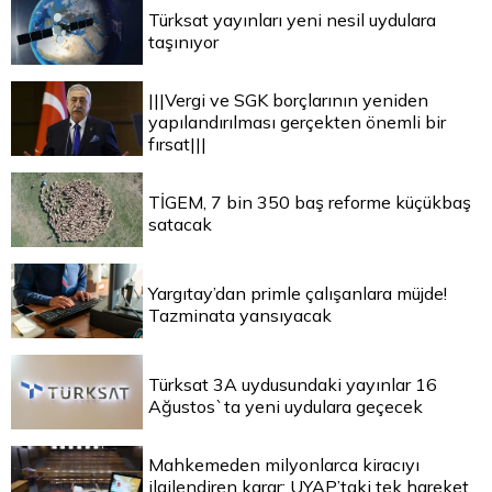
Türksat yayınları yeni nesil uydulara
taşınıyor
|||Vergi ve SGK borçlarının yeniden
yapılandırılması gerçekten önemli bir
fırsat|||
TİGEM, 7 bin 350 baş reforme küçükbaş
satacak
Yargıtay’dan primle çalışanlara müjde!
Tazminata yansıyacak
Türksat 3A uydusundaki yayınlar 16
Ağustos`ta yeni uydulara geçecek
Mahkemeden milyonlarca kiracıyı
ilgilendiren karar: UYAP’taki tek hareket