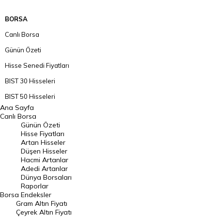
BORSA
Canlı Borsa
Günün Özeti
Hisse Senedi Fiyatları
BIST 30 Hisseleri
BIST 50 Hisseleri
Ana Sayfa
BIST 100 Hisseleri
Canlı Borsa
Günün Özeti
En Çok Artan Hisseler
Hisse Fiyatları
Artan Hisseler
En Çok Düşen Hisseler
Düşen Hisseler
Hacmi Artanlar
Hacmi Artanlar
Adedi Artanlar
Geçmiş Kapanışlar
Dünya Borsaları
Raporlar
Dünya Borsaları
Borsa
Endeksler
Gram Altın Fiyatı
Raporlar
Çeyrek Altın Fiyatı