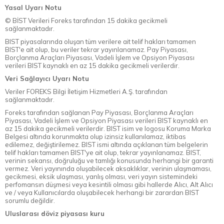
Yasal Uyarı Notu
© BİST Verileri Foreks tarafından 15 dakika gecikmeli
sağlanmaktadır.
BIST piyasalarında oluşan tüm verilere ait telif hakları tamamen
BIST'e ait olup, bu veriler tekrar yayınlanamaz. Pay Piyasası,
Borçlanma Araçları Piyasası, Vadeli İşlem ve Opsiyon Piyasası
verileri BIST kaynaklı en az 15 dakika gecikmeli verilerdir.
Veri Sağlayıcı Uyarı Notu
Veriler FOREKS Bilgi İletişim Hizmetleri A.Ş. tarafından
sağlanmaktadır.
Foreks tarafından sağlanan Pay Piyasası, Borçlanma Araçları
Piyasası, Vadeli İşlem ve Opsiyon Piyasası verileri BIST kaynaklı en
az 15 dakika gecikmeli verilerdir. BIST isim ve logosu Koruma Marka
Belgesi altında korunmakta olup izinsiz kullanılamaz, iktibas
edilemez, değiştirilemez. BIST ismi altında açıklanan tüm belgelerin
telif hakları tamamen BIST'ye ait olup, tekrar yayınlanamaz. BIST,
verinin sekansı, doğruluğu ve tamlığı konusunda herhangi bir garanti
vermez. Veri yayınında oluşabilecek aksaklıklar, verinin ulaşmaması,
gecikmesi, eksik ulaşması, yanlış olması, veri yayın sistemindeki
perfomansın düşmesi veya kesintili olması gibi hallerde Alıcı, Alt Alıcı
ve / veya Kullanıcılarda oluşabilecek herhangi bir zarardan BIST
sorumlu değildir.
Uluslarası döviz piyasası kuru