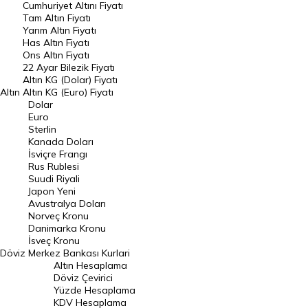
Endeksler
Cumhuriyet Altını Fiyatı
Tam Altın Fiyatı
Yarım Altın Fiyatı
DÖVİZ
Has Altın Fiyatı
Ons Altın Fiyatı
Döviz Kuru
22 Ayar Bilezik Fiyatı
Dolar Kuru
Altın KG (Dolar) Fiyatı
Altın
Altın KG (Euro) Fiyatı
Euro Kuru
Dolar
Euro
Pound Kuru
Sterlin
Kanada Doları
Frank Kuru
İsviçre Frangı
Riyal Kuru
Rus Rublesi
Suudi Riyali
Avustralya Doları
Japon Yeni
Avustralya Doları
Danimarka Kronu Kuru
Norveç Kronu
Danimarka Kronu
Kanada Doları Kuru
İsveç Kronu
Döviz
Merkez Bankası Kurlari
Norveç Kronu Kuru
Altın Hesaplama
İsveç Kronu Kuru
Döviz Çevirici
Yüzde Hesaplama
Japon Yeni Kuru
KDV Hesaplama