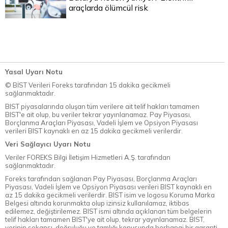
araçlarda ölümcül risk
Yasal Uyarı Notu
© BİST Verileri Foreks tarafından 15 dakika gecikmeli
sağlanmaktadır.
BIST piyasalarında oluşan tüm verilere ait telif hakları tamamen
BIST'e ait olup, bu veriler tekrar yayınlanamaz. Pay Piyasası,
Borçlanma Araçları Piyasası, Vadeli İşlem ve Opsiyon Piyasası
verileri BIST kaynaklı en az 15 dakika gecikmeli verilerdir.
Veri Sağlayıcı Uyarı Notu
Veriler FOREKS Bilgi İletişim Hizmetleri A.Ş. tarafından
sağlanmaktadır.
Foreks tarafından sağlanan Pay Piyasası, Borçlanma Araçları
Piyasası, Vadeli İşlem ve Opsiyon Piyasası verileri BIST kaynaklı en
az 15 dakika gecikmeli verilerdir. BIST isim ve logosu Koruma Marka
Belgesi altında korunmakta olup izinsiz kullanılamaz, iktibas
edilemez, değiştirilemez. BIST ismi altında açıklanan tüm belgelerin
telif hakları tamamen BIST'ye ait olup, tekrar yayınlanamaz. BIST,
verinin sekansı, doğruluğu ve tamlığı konusunda herhangi bir garanti