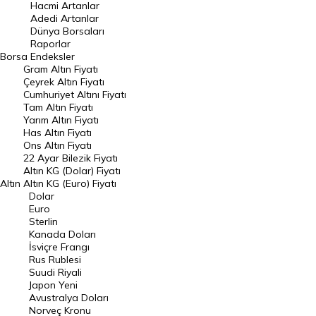
Hacmi Artanlar
Hacmi Artanlar
Adedi Artanlar
Geçmiş Kapanışlar
Dünya Borsaları
Raporlar
Dünya Borsaları
Borsa
Endeksler
Gram Altın Fiyatı
Raporlar
Çeyrek Altın Fiyatı
Endeksler
Cumhuriyet Altını Fiyatı
Tam Altın Fiyatı
Yarım Altın Fiyatı
DÖVİZ
Has Altın Fiyatı
Ons Altın Fiyatı
Döviz Kuru
22 Ayar Bilezik Fiyatı
Dolar Kuru
Altın KG (Dolar) Fiyatı
Altın
Altın KG (Euro) Fiyatı
Euro Kuru
Dolar
Euro
Pound Kuru
Sterlin
Kanada Doları
Frank Kuru
İsviçre Frangı
Riyal Kuru
Rus Rublesi
Suudi Riyali
Avustralya Doları
Japon Yeni
Avustralya Doları
Danimarka Kronu Kuru
Norveç Kronu