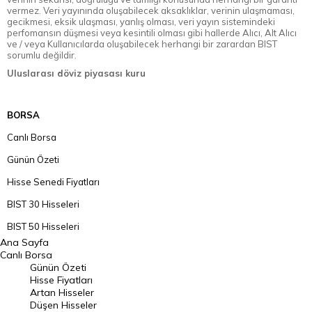
vermez. Veri yayınında oluşabilecek aksaklıklar, verinin ulaşmaması,
gecikmesi, eksik ulaşması, yanlış olması, veri yayın sistemindeki
perfomansın düşmesi veya kesintili olması gibi hallerde Alıcı, Alt Alıcı
ve / veya Kullanıcılarda oluşabilecek herhangi bir zarardan BIST
sorumlu değildir.
Uluslarası döviz piyasası kuru
BORSA
Canlı Borsa
Günün Özeti
Hisse Senedi Fiyatları
BIST 30 Hisseleri
BIST 50 Hisseleri
Ana Sayfa
BIST 100 Hisseleri
Canlı Borsa
Günün Özeti
En Çok Artan Hisseler
Hisse Fiyatları
Artan Hisseler
En Çok Düşen Hisseler
Düşen Hisseler