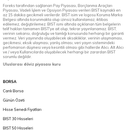
Foreks tarafından sağlanan Pay Piyasası, Borçlanma Araçları
Piyasası, Vadeli İşlem ve Opsiyon Piyasası verileri BIST kaynaklı en
az 15 dakika gecikmeli verilerdir. BIST isim ve logosu Koruma Marka
Belgesi altında korunmakta olup izinsiz kullanılamaz, iktibas
edilemez, değiştirilemez. BIST ismi altında açıklanan tüm belgelerin
telif hakları tamamen BIST'ye ait olup, tekrar yayınlanamaz. BIST,
verinin sekansı, doğruluğu ve tamlığı konusunda herhangi bir garanti
vermez. Veri yayınında oluşabilecek aksaklıklar, verinin ulaşmaması,
gecikmesi, eksik ulaşması, yanlış olması, veri yayın sistemindeki
perfomansın düşmesi veya kesintili olması gibi hallerde Alıcı, Alt Alıcı
ve / veya Kullanıcılarda oluşabilecek herhangi bir zarardan BIST
sorumlu değildir.
Uluslarası döviz piyasası kuru
BORSA
Canlı Borsa
Günün Özeti
Hisse Senedi Fiyatları
BIST 30 Hisseleri
BIST 50 Hisseleri