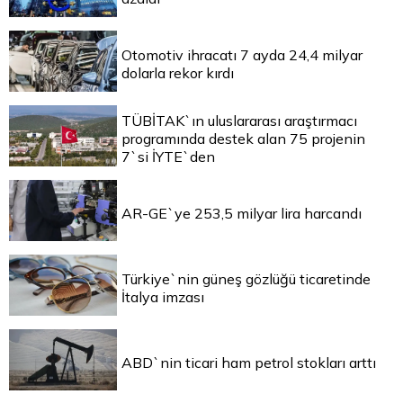
Otomotiv ihracatı 7 ayda 24,4 milyar
dolarla rekor kırdı
TÜBİTAK`ın uluslararası araştırmacı
programında destek alan 75 projenin
7`si İYTE`den
AR-GE`ye 253,5 milyar lira harcandı
Türkiye`nin güneş gözlüğü ticaretinde
İtalya imzası
ABD`nin ticari ham petrol stokları arttı