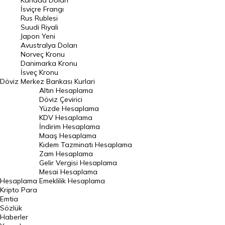
Kanada Doları
Frank Kuru
İsviçre Frangı
Riyal Kuru
Rus Rublesi
Suudi Riyali
Avustralya Doları
Japon Yeni
Avustralya Doları
Danimarka Kronu Kuru
Norveç Kronu
Danimarka Kronu
Kanada Doları Kuru
İsveç Kronu
Döviz
Merkez Bankası Kurlari
Norveç Kronu Kuru
Altın Hesaplama
İsveç Kronu Kuru
Döviz Çevirici
Yüzde Hesaplama
Japon Yeni Kuru
KDV Hesaplama
İndirim Hesaplama
Serbest Piyasa Döviz Kurları
Maaş Hesaplama
Kıdem Tazminatı Hesaplama
Merkez Bankası Döviz Kurları
Zam Hesaplama
Gelir Vergisi Hesaplama
ALTIN
Mesai Hesaplama
Hesaplama
Emeklilik Hesaplama
Altın Fiyatları
Kripto Para
Emtia
Gram Altın Fiyatı
Sözlük
Çeyrek Altın Fiyatı
Haberler