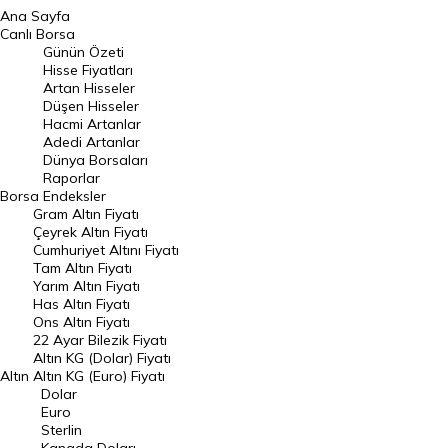
Ana Sayfa
BIST 100 Hisseleri
Canlı Borsa
Günün Özeti
En Çok Artan Hisseler
Hisse Fiyatları
Artan Hisseler
En Çok Düşen Hisseler
Düşen Hisseler
Hacmi Artanlar
Hacmi Artanlar
Adedi Artanlar
Geçmiş Kapanışlar
Dünya Borsaları
Raporlar
Dünya Borsaları
Borsa
Endeksler
Gram Altın Fiyatı
Raporlar
Çeyrek Altın Fiyatı
Endeksler
Cumhuriyet Altını Fiyatı
Tam Altın Fiyatı
Yarım Altın Fiyatı
DÖVİZ
Has Altın Fiyatı
Ons Altın Fiyatı
Döviz Kuru
22 Ayar Bilezik Fiyatı
Dolar Kuru
Altın KG (Dolar) Fiyatı
Altın
Altın KG (Euro) Fiyatı
Euro Kuru
Dolar
Euro
Pound Kuru
Sterlin