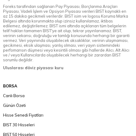
Foreks tarafından sağlanan Pay Piyasası, Borçlanma Araçları
Piyasası, Vadeli İşlem ve Opsiyon Piyasası verileri BIST kaynaklı en
az 15 dakika gecikmeli verilerdir. BIST isim ve logosu Koruma Marka
Belgesi altında korunmakta olup izinsiz kullanılamaz, iktibas
edilemez, değiştirilemez. BIST ismi altında açıklanan tüm belgelerin
telif hakları tamamen BIST'ye ait olup, tekrar yayınlanamaz. BIST,
verinin sekansı, doğruluğu ve tamlığı konusunda herhangi bir garanti
vermez. Veri yayınında oluşabilecek aksaklıklar, verinin ulaşmaması,
gecikmesi, eksik ulaşması, yanlış olması, veri yayın sistemindeki
perfomansın düşmesi veya kesintili olması gibi hallerde Alıcı, Alt Alıcı
ve / veya Kullanıcılarda oluşabilecek herhangi bir zarardan BIST
sorumlu değildir.
Uluslarası döviz piyasası kuru
BORSA
Canlı Borsa
Günün Özeti
Hisse Senedi Fiyatları
BIST 30 Hisseleri
BIST 50 Hisseleri