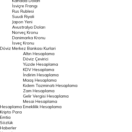
Kanada Doları
Frank Kuru
İsviçre Frangı
Riyal Kuru
Rus Rublesi
Suudi Riyali
Avustralya Doları
Japon Yeni
Avustralya Doları
Danimarka Kronu Kuru
Norveç Kronu
Danimarka Kronu
Kanada Doları Kuru
İsveç Kronu
Döviz
Merkez Bankası Kurlari
Norveç Kronu Kuru
Altın Hesaplama
İsveç Kronu Kuru
Döviz Çevirici
Yüzde Hesaplama
Japon Yeni Kuru
KDV Hesaplama
İndirim Hesaplama
Serbest Piyasa Döviz Kurları
Maaş Hesaplama
Kıdem Tazminatı Hesaplama
Merkez Bankası Döviz Kurları
Zam Hesaplama
Gelir Vergisi Hesaplama
ALTIN
Mesai Hesaplama
Hesaplama
Emeklilik Hesaplama
Altın Fiyatları
Kripto Para
Emtia
Gram Altın Fiyatı
Sözlük
Çeyrek Altın Fiyatı
Haberler