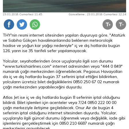
23.01.2016 Cumartesi 11:45
Güncelleme : 23.01.2016 Cumartesi 12:24
THY'nin resmi internet sitesinden yapılan duyuruya göre, "Atatürk
ve Sabiha Gökçen havalimanlarında beklenen meteorolojik
hadise ve yoğun kar yağışı nedeniyle" iç ve dış hatlarda bugün
126, yarın ise 35 tarifeli sefer yapılamayacak.
Yolcular, seyahatlerinden önce uçuşlarıyla ilgili son durumu
"www.turkishairlines.com" internet adresinden veya "444 0 849"
numaralı çağrı merkezinden öğrenebilecek.
Pegasus
Havayolları
da iç ve dış hatlarda bugün 37 seferini iptal ettiğini bildirirken,
yolcuların ücretsiz bilet değişikliklerini 0850 250 67 02 numaralı
çağrı merkezinden yapabileceğini duyurdu.
Atlas Jet ise iç ve dış hatlarda bugün 8 seferinin iptal olduğunu
bildirdi. Bilet işlemleri için acenteler veya 7/24 0850 222 00 00
çağrı merkeziyle iletişime geçilebilecek. Onur Air de bugün 4
seferinin iptal olduğunu internet sitesinden duyurdu. Yolcular,
uçuşlarıyla ilgili güncel durumu öğrenmek veya değişiklik, iade gibi
işlemlerini gerçekleştirmek için 0850 210 6687 numaralı çağrı
merkezlerini arayabilecek.