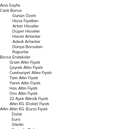
Ana Sayfa
BIST 100 Hisseleri
Canlı Borsa
Günün Özeti
En Çok Artan Hisseler
Hisse Fiyatları
Artan Hisseler
En Çok Düşen Hisseler
Düşen Hisseler
Hacmi Artanlar
Hacmi Artanlar
Adedi Artanlar
Geçmiş Kapanışlar
Dünya Borsaları
Raporlar
Dünya Borsaları
Borsa
Endeksler
Gram Altın Fiyatı
Raporlar
Çeyrek Altın Fiyatı
Endeksler
Cumhuriyet Altını Fiyatı
Tam Altın Fiyatı
Yarım Altın Fiyatı
DÖVİZ
Has Altın Fiyatı
Ons Altın Fiyatı
Döviz Kuru
22 Ayar Bilezik Fiyatı
Dolar Kuru
Altın KG (Dolar) Fiyatı
Altın
Altın KG (Euro) Fiyatı
Euro Kuru
Dolar
Euro
Pound Kuru
Sterlin