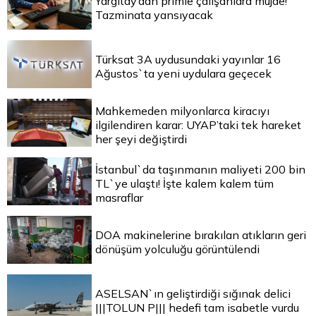
Yargıtay’dan primle çalışanlara müjde!
Tazminata yansıyacak
Türksat 3A uydusundaki yayınlar 16
Ağustos`ta yeni uydulara geçecek
Mahkemeden milyonlarca kiracıyı
ilgilendiren karar: UYAP’taki tek hareket
her şeyi değiştirdi
İstanbul`da taşınmanın maliyeti 200 bin
TL`ye ulaştı! İşte kalem kalem tüm
masraflar
DOA makinelerine bırakılan atıkların geri
dönüşüm yolculuğu görüntülendi
ASELSAN`ın geliştirdiği sığınak delici
|||TOLUN P||| hedefi tam isabetle vurdu