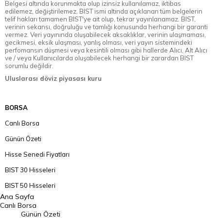
Belgesi altında korunmakta olup izinsiz kullanılamaz, iktibas
edilemez, değiştirilemez. BIST ismi altında açıklanan tüm belgelerin
telif hakları tamamen BIST'ye ait olup, tekrar yayınlanamaz. BIST,
verinin sekansı, doğruluğu ve tamlığı konusunda herhangi bir garanti
vermez. Veri yayınında oluşabilecek aksaklıklar, verinin ulaşmaması,
gecikmesi, eksik ulaşması, yanlış olması, veri yayın sistemindeki
perfomansın düşmesi veya kesintili olması gibi hallerde Alıcı, Alt Alıcı
ve / veya Kullanıcılarda oluşabilecek herhangi bir zarardan BIST
sorumlu değildir.
Uluslarası döviz piyasası kuru
BORSA
Canlı Borsa
Günün Özeti
Hisse Senedi Fiyatları
BIST 30 Hisseleri
BIST 50 Hisseleri
Ana Sayfa
BIST 100 Hisseleri
Canlı Borsa
Günün Özeti
En Çok Artan Hisseler