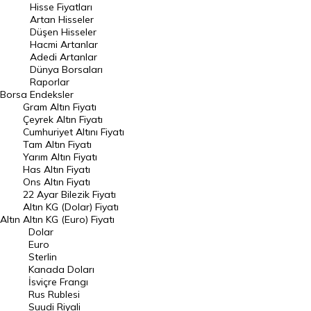
Hisse Fiyatları
Artan Hisseler
En Çok Düşen Hisseler
Düşen Hisseler
Hacmi Artanlar
Hacmi Artanlar
Adedi Artanlar
Geçmiş Kapanışlar
Dünya Borsaları
Raporlar
Dünya Borsaları
Borsa
Endeksler
Gram Altın Fiyatı
Raporlar
Çeyrek Altın Fiyatı
Endeksler
Cumhuriyet Altını Fiyatı
Tam Altın Fiyatı
Yarım Altın Fiyatı
DÖVİZ
Has Altın Fiyatı
Ons Altın Fiyatı
Döviz Kuru
22 Ayar Bilezik Fiyatı
Dolar Kuru
Altın KG (Dolar) Fiyatı
Altın
Altın KG (Euro) Fiyatı
Euro Kuru
Dolar
Euro
Pound Kuru
Sterlin
Kanada Doları
Frank Kuru
İsviçre Frangı
Riyal Kuru
Rus Rublesi
Suudi Riyali