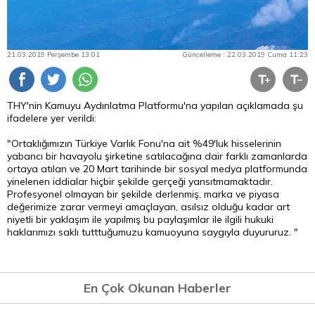
21.03.2019 Perşembe 13:01
Güncelleme : 22.03.2019 Cuma 11:23
THY'nin Kamuyu Aydınlatma Platformu'na yapılan açıklamada şu
ifadelere yer verildi:
"Ortaklığımızın Türkiye Varlık Fonu'na ait %49'luk hisselerinin
yabancı bir havayolu şirketine satılacağına dair farklı zamanlarda
ortaya atılan ve 20 Mart tarihinde bir sosyal medya platformunda
yinelenen iddialar hiçbir şekilde gerçeği yansıtmamaktadır.
Profesyonel olmayan bir şekilde derlenmiş, marka ve piyasa
değerimize zarar vermeyi amaçlayan, asılsız olduğu kadar art
niyetli bir yaklaşım ile yapılmış bu paylaşımlar ile ilgili hukuki
haklarımızı saklı tutttuğumuzu kamuoyuna saygıyla duyururuz. "
En Çok Okunan Haberler