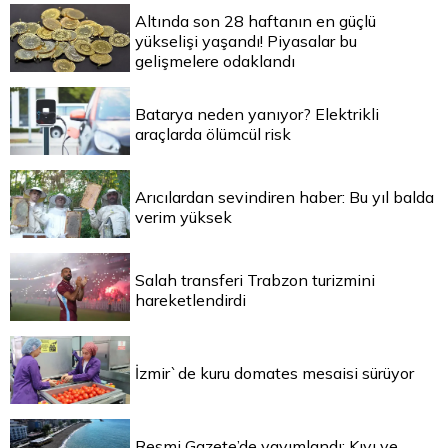
Altında son 28 haftanın en güçlü
yükselişi yaşandı! Piyasalar bu
gelişmelere odaklandı
Batarya neden yanıyor? Elektrikli
araçlarda ölümcül risk
Arıcılardan sevindiren haber: Bu yıl balda
verim yüksek
Salah transferi Trabzon turizmini
hareketlendirdi
İzmir`de kuru domates mesaisi sürüyor
Resmi Gazete’de yayımlandı: Kıyı ve