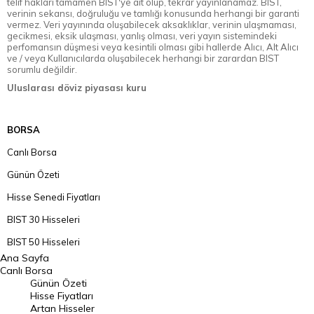
telif hakları tamamen BIST'ye ait olup, tekrar yayınlanamaz. BIST,
verinin sekansı, doğruluğu ve tamlığı konusunda herhangi bir garanti
vermez. Veri yayınında oluşabilecek aksaklıklar, verinin ulaşmaması,
gecikmesi, eksik ulaşması, yanlış olması, veri yayın sistemindeki
perfomansın düşmesi veya kesintili olması gibi hallerde Alıcı, Alt Alıcı
ve / veya Kullanıcılarda oluşabilecek herhangi bir zarardan BIST
sorumlu değildir.
Uluslarası döviz piyasası kuru
BORSA
Canlı Borsa
Günün Özeti
Hisse Senedi Fiyatları
BIST 30 Hisseleri
BIST 50 Hisseleri
Ana Sayfa
BIST 100 Hisseleri
Canlı Borsa
Günün Özeti
En Çok Artan Hisseler
Hisse Fiyatları
Artan Hisseler
En Çok Düşen Hisseler