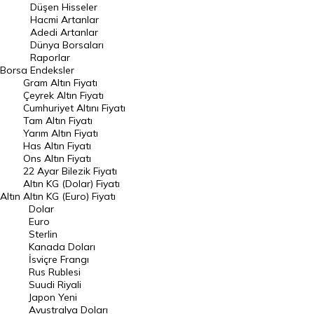
Düşen Hisseler
Hacmi Artanlar
Hacmi Artanlar
Adedi Artanlar
Geçmiş Kapanışlar
Dünya Borsaları
Raporlar
Dünya Borsaları
Borsa
Endeksler
Gram Altın Fiyatı
Raporlar
Çeyrek Altın Fiyatı
Endeksler
Cumhuriyet Altını Fiyatı
Tam Altın Fiyatı
Yarım Altın Fiyatı
DÖVİZ
Has Altın Fiyatı
Ons Altın Fiyatı
Döviz Kuru
22 Ayar Bilezik Fiyatı
Dolar Kuru
Altın KG (Dolar) Fiyatı
Altın
Altın KG (Euro) Fiyatı
Euro Kuru
Dolar
Euro
Pound Kuru
Sterlin
Kanada Doları
Frank Kuru
İsviçre Frangı
Riyal Kuru
Rus Rublesi
Suudi Riyali
Avustralya Doları
Japon Yeni
Avustralya Doları