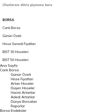
Uluslarası döviz piyasası kuru
BORSA
Canlı Borsa
Günün Özeti
Hisse Senedi Fiyatları
BIST 30 Hisseleri
BIST 50 Hisseleri
Ana Sayfa
BIST 100 Hisseleri
Canlı Borsa
Günün Özeti
En Çok Artan Hisseler
Hisse Fiyatları
Artan Hisseler
En Çok Düşen Hisseler
Düşen Hisseler
Hacmi Artanlar
Hacmi Artanlar
Adedi Artanlar
Geçmiş Kapanışlar
Dünya Borsaları
Raporlar
Dünya Borsaları
Borsa
Endeksler