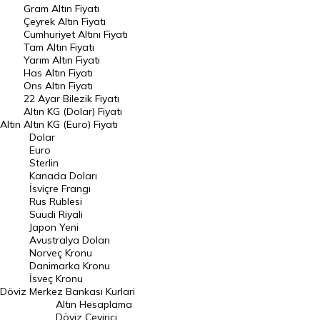
Gram Altın Fiyatı
Raporlar
Çeyrek Altın Fiyatı
Endeksler
Cumhuriyet Altını Fiyatı
Tam Altın Fiyatı
Yarım Altın Fiyatı
DÖVİZ
Has Altın Fiyatı
Ons Altın Fiyatı
Döviz Kuru
22 Ayar Bilezik Fiyatı
Dolar Kuru
Altın KG (Dolar) Fiyatı
Altın
Altın KG (Euro) Fiyatı
Euro Kuru
Dolar
Euro
Pound Kuru
Sterlin
Kanada Doları
Frank Kuru
İsviçre Frangı
Riyal Kuru
Rus Rublesi
Suudi Riyali
Avustralya Doları
Japon Yeni
Avustralya Doları
Danimarka Kronu Kuru
Norveç Kronu
Danimarka Kronu
Kanada Doları Kuru
İsveç Kronu
Döviz
Merkez Bankası Kurlari
Norveç Kronu Kuru
Altın Hesaplama
İsveç Kronu Kuru
Döviz Çevirici