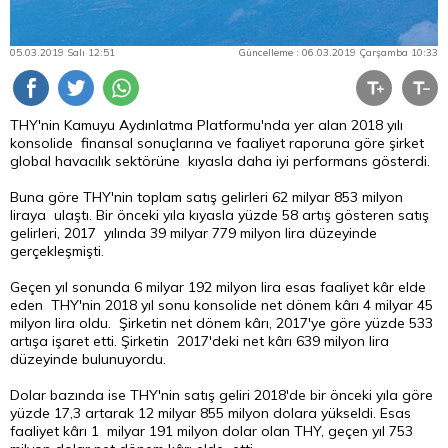
05.03.2019 Salı 12:51
Güncelleme : 06.03.2019 Çarşamba 10:33
THY'nin Kamuyu Aydınlatma Platformu'nda yer alan 2018 yılı
konsolide finansal sonuçlarına ve faaliyet raporuna göre şirket
global havacılık sektörüne kıyasla daha iyi performans gösterdi.
Buna göre THY'nin toplam satış gelirleri 62 milyar 853 milyon
liraya ulaştı. Bir önceki yıla kıyasla yüzde 58 artış gösteren satış
gelirleri, 2017 yılında 39 milyar 779 milyon
lira
düzeyinde
gerçekleşmişti.
Geçen yıl sonunda 6 milyar 192 milyon lira esas faaliyet kâr elde
eden THY'nin 2018 yıl sonu konsolide net dönem kârı 4 milyar 45
milyon lira oldu. Şirketin net dönem kârı, 2017'ye göre yüzde 533
artışa işaret etti. Şirketin 2017'deki net kârı 639 milyon lira
düzeyinde bulunuyordu.
Dolar bazında ise THY'nin satış geliri 2018'de bir önceki yıla göre
yüzde 17,3 artarak 12 milyar 855 milyon dolara yükseldi. Esas
faaliyet kârı 1 milyar 191 milyon
dolar
olan THY, geçen yıl 753