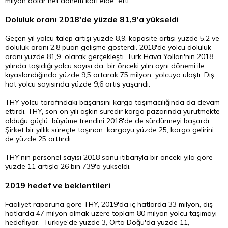
milyon dolar net dönem kârı elde etti.
Doluluk oranı 2018'de yüzde 81,9'a yükseldi
Geçen yıl yolcu talep artışı yüzde 8,9, kapasite artışı yüzde 5,2 ve
doluluk oranı 2,8 puan gelişme gösterdi. 2018'de yolcu doluluk
oranı yüzde 81,9 olarak gerçekleşti. Türk Hava Yolları'nın 2018
yılında taşıdığı yolcu sayısı da bir önceki yılın aynı dönemi ile
kıyaslandığında yüzde 9,5 artarak 75 milyon yolcuya ulaştı. Dış
hat yolcu sayısında yüzde 9,6 artış yaşandı.
THY yolcu tarafındaki başarısını kargo taşımacılığında da devam
ettirdi. THY, son on yılı aşkın süredir kargo pazarında yürütmekte
olduğu güçlü büyüme trendini 2018'de de sürdürmeyi başardı.
Şirket bir yıllık süreçte taşınan kargoyu yüzde 25, kargo gelirini
de yüzde 25 arttırdı.
THY'nin personel sayısı 2018 sonu itibarıyla bir önceki yıla göre
yüzde 11 artışla 26 bin 739'a yükseldi.
2019 hedef ve beklentileri
Faaliyet raporuna göre THY, 2019'da iç hatlarda 33 milyon, dış
hatlarda 47 milyon olmak üzere toplam 80 milyon yolcu taşımayı
hedefliyor. Türkiye'de yüzde 3, Orta Doğu'da yüzde 11,