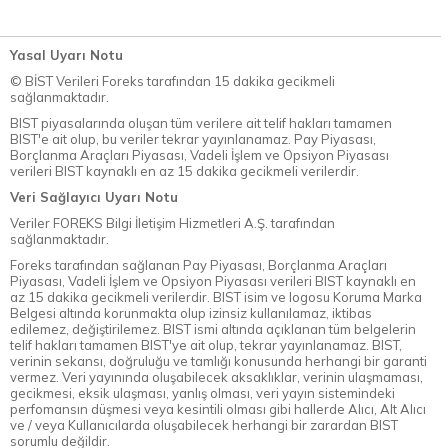
Yasal Uyarı Notu
© BİST Verileri Foreks tarafından 15 dakika gecikmeli
sağlanmaktadır.
BIST piyasalarında oluşan tüm verilere ait telif hakları tamamen
BIST'e ait olup, bu veriler tekrar yayınlanamaz. Pay Piyasası,
Borçlanma Araçları Piyasası, Vadeli İşlem ve Opsiyon Piyasası
verileri BIST kaynaklı en az 15 dakika gecikmeli verilerdir.
Veri Sağlayıcı Uyarı Notu
Veriler FOREKS Bilgi İletişim Hizmetleri A.Ş. tarafından
sağlanmaktadır.
Foreks tarafından sağlanan Pay Piyasası, Borçlanma Araçları
Piyasası, Vadeli İşlem ve Opsiyon Piyasası verileri BIST kaynaklı en
az 15 dakika gecikmeli verilerdir. BIST isim ve logosu Koruma Marka
Belgesi altında korunmakta olup izinsiz kullanılamaz, iktibas
edilemez, değiştirilemez. BIST ismi altında açıklanan tüm belgelerin
telif hakları tamamen BIST'ye ait olup, tekrar yayınlanamaz. BIST,
verinin sekansı, doğruluğu ve tamlığı konusunda herhangi bir garanti
vermez. Veri yayınında oluşabilecek aksaklıklar, verinin ulaşmaması,
gecikmesi, eksik ulaşması, yanlış olması, veri yayın sistemindeki
perfomansın düşmesi veya kesintili olması gibi hallerde Alıcı, Alt Alıcı
ve / veya Kullanıcılarda oluşabilecek herhangi bir zarardan BIST
sorumlu değildir.