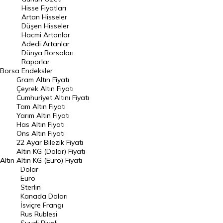
En Çok Artan Hisseler
Hisse Fiyatları
Artan Hisseler
En Çok Düşen Hisseler
Düşen Hisseler
Hacmi Artanlar
Hacmi Artanlar
Adedi Artanlar
Geçmiş Kapanışlar
Dünya Borsaları
Raporlar
Dünya Borsaları
Borsa
Endeksler
Gram Altın Fiyatı
Raporlar
Çeyrek Altın Fiyatı
Endeksler
Cumhuriyet Altını Fiyatı
Tam Altın Fiyatı
Yarım Altın Fiyatı
DÖVİZ
Has Altın Fiyatı
Ons Altın Fiyatı
Döviz Kuru
22 Ayar Bilezik Fiyatı
Dolar Kuru
Altın KG (Dolar) Fiyatı
Altın
Altın KG (Euro) Fiyatı
Euro Kuru
Dolar
Euro
Pound Kuru
Sterlin
Kanada Doları
Frank Kuru
İsviçre Frangı
Riyal Kuru
Rus Rublesi