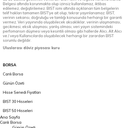
Belgesi altında korunmakta olup izinsiz kullanılamaz, iktibas
edilemez, değiştirilemez. BIST ismi altında açıklanan tüm belgelerin
telif hakları tamamen BIST'ye ait olup, tekrar yayınlanamaz. BIST,
verinin sekansı, doğruluğu ve tamlığı konusunda herhangi bir garanti
vermez. Veri yayınında oluşabilecek aksaklıklar, verinin ulaşmaması,
gecikmesi, eksik ulaşması, yanlış olması, veri yayın sistemindeki
perfomansın düşmesi veya kesintili olması gibi hallerde Alıcı, Alt Alıcı
ve / veya Kullanıcılarda oluşabilecek herhangi bir zarardan BIST
sorumlu değildir.
Uluslarası döviz piyasası kuru
BORSA
Canlı Borsa
Günün Özeti
Hisse Senedi Fiyatları
BIST 30 Hisseleri
BIST 50 Hisseleri
Ana Sayfa
BIST 100 Hisseleri
Canlı Borsa
Günün Özeti