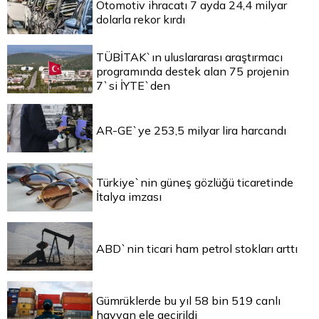
Otomotiv ihracatı 7 ayda 24,4 milyar
dolarla rekor kırdı
TÜBİTAK`ın uluslararası araştırmacı
programında destek alan 75 projenin
7`si İYTE`den
AR-GE`ye 253,5 milyar lira harcandı
Türkiye`nin güneş gözlüğü ticaretinde
İtalya imzası
ABD`nin ticari ham petrol stokları arttı
Gümrüklerde bu yıl 58 bin 519 canlı
hayvan ele geçirildi